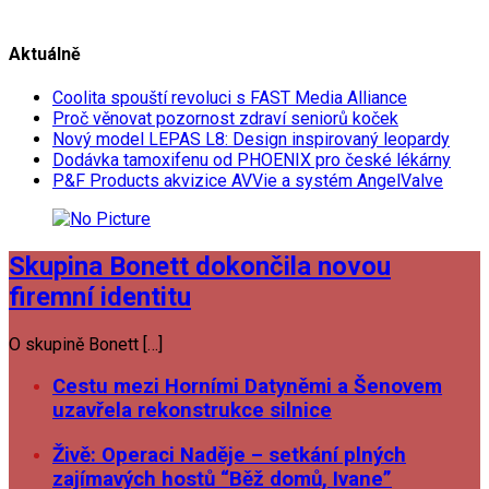
Aktuálně
Coolita spouští revoluci s FAST Media Alliance
Proč věnovat pozornost zdraví seniorů koček
Nový model LEPAS L8: Design inspirovaný leopardy
Dodávka tamoxifenu od PHOENIX pro české lékárny
P&F Products akvizice AVVie a systém AngelValve
Skupina Bonett dokončila novou
firemní identitu
O skupině Bonett […]
Cestu mezi Horními Datyněmi a Šenovem
uzavřela rekonstrukce silnice
Živě: Operaci Naděje – setkání plných
zajímavých hostů “Běž domů, Ivane”