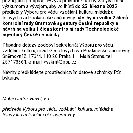
pozdějších předpisů, vyzývá právnické osoby zabývající se
výzkumem a vývojem, aby ve lhůtě
do 25. března 2025
předložily Výboru pro vědu, vzdělání, kulturu, mládež a
tělovýchovu Poslanecké sněmovny
návrhy na volbu 2 členů
kontrolní rady Grantové agentury České republiky a
návrh na volbu 1 člena kontrolní rady Technologické
agentury České republiky
.
Případné dotazy zodpoví sekretariát Výboru pro vědu,
vzdělání, kulturu, mládež a tělovýchovu Poslanecké sněmovny,
Sněmovní č. 176/4, 118 26 Praha 1 – Malá Strana, tel.
257173361, e-mail: vvvkmt@psp.cz.
Návrhy předkládejte prostřednictvím datové schránky PS:
bykaigw
Matěj Ondřej Havel, v. r.
předseda Výboru pro vědu, vzdělání, kulturu, mládež a
tělovýchovu Poslanecké sněmovny