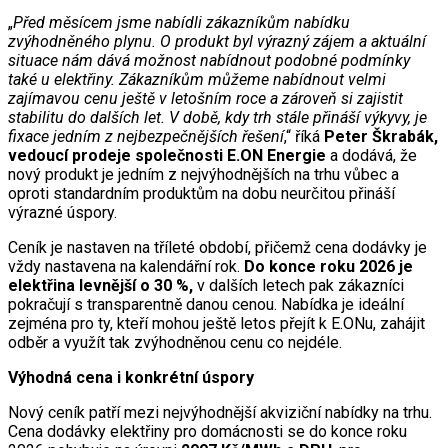
„
Před měsícem jsme nabídli zákazníkům nabídku
zvýhodněného plynu. O produkt byl výrazný zájem a aktuální
situace nám dává možnost nabídnout podobné podmínky
také u elektřiny. Zákazníkům můžeme nabídnout velmi
zajímavou cenu ještě v letošním roce a zároveň si zajistit
stabilitu do dalších let. V době, kdy trh stále přináší výkyvy, je
fixace jedním z nejbezpečnějších řešení
,“ říká
Peter Škrabák,
vedoucí prodeje společnosti E.ON Energie
a dodává, že
nový produkt je jedním z nejvýhodnějších na trhu vůbec a
oproti standardním produktům na dobu neurčitou přináší
výrazné úspory.
Ceník je nastaven na tříleté období, přičemž cena dodávky je
vždy nastavena na kalendářní rok.
Do konce roku 2026 je
elektřina levnější o 30 %,
v dalších letech pak zákazníci
pokračují s transparentně danou cenou. Nabídka je ideální
zejména pro ty, kteří mohou ještě letos přejít k E.ONu, zahájit
odběr a využít tak zvýhodněnou cenu co nejdéle.
Výhodná cena i konkrétní úspory
Nový ceník patří mezi nejvýhodnější akviziční nabídky na trhu.
Cena dodávky elektřiny pro domácnosti se do konce roku