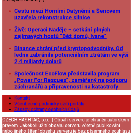
Cestu mezi Horními Datyněmi a Šenovem
uzavřela rekonstrukce silnice
Živě: Operaci Naděje – setkání plných
zajímavých hostů “Běž domů, Ivane”
Binance chrání před kryptopodvodníky. Od
ledna zabránila potenciálním ztrátám ve výši
2,4 miliardy dolarů
Společnost EcoFlow představila program
„Power For Rescues”, zaměřený na podporu
záchranářů a připravenosti na katastrofy
Kontakt
Všeobecné podmínky užití portálu
Zásady ochrany osobních údajů
CZECH HASHTAG, s.r.o. | Obsah serveru je chráněn autorským
právem. Jakékoli užití obsahu serveru včetně publikování
nebo jiného šíření obsahu serveru je bez písemného souhlasu