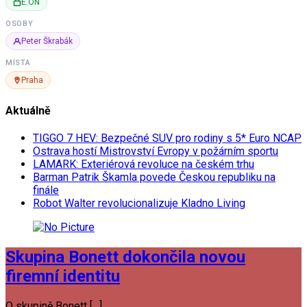
E.ON
OSOBY
Peter Škrabák
MÍSTA
Praha
Aktuálně
TIGGO 7 HEV: Bezpečné SUV pro rodiny s 5* Euro NCAP
Ostrava hostí Mistrovství Evropy v požárním sportu
LAMARK: Exteriérová revoluce na českém trhu
Barman Patrik Škamla povede Českou republiku na
finále
Robot Walter revolucionalizuje Kladno Living
Skupina Bonett dokončila novou
firemní identitu
O skupině Bonett […]