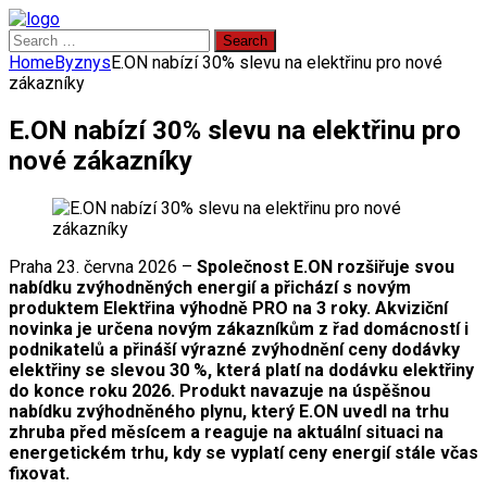
Search
for:
Home
Byznys
E.ON nabízí 30% slevu na elektřinu pro nové
zákazníky
E.ON nabízí 30% slevu na elektřinu pro
nové zákazníky
Praha 23. června 2026 –
Společnost E.ON rozšiřuje svou
nabídku zvýhodněných energií a přichází s novým
produktem Elektřina výhodně PRO na 3 roky. Akviziční
novinka je určena novým zákazníkům z řad domácností i
podnikatelů a přináší výrazné zvýhodnění ceny dodávky
elektřiny se slevou 30 %, která platí na dodávku elektřiny
do konce roku 2026. Produkt navazuje na úspěšnou
nabídku zvýhodněného plynu, který E.ON uvedl na trhu
zhruba před měsícem a reaguje na aktuální situaci na
energetickém trhu, kdy se vyplatí ceny energií stále včas
fixovat.