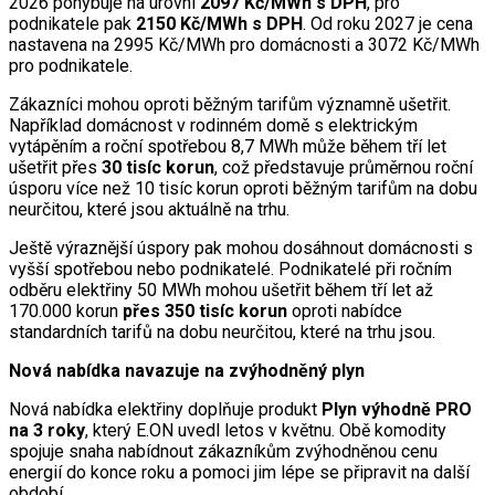
2026 pohybuje na úrovni
2097 Kč/MWh s DPH
, pro
podnikatele pak
2150 Kč/MWh s DPH
. Od roku 2027 je cena
nastavena na 2995 Kč/MWh pro domácnosti a 3072 Kč/MWh
pro podnikatele.
Zákazníci mohou oproti běžným tarifům významně ušetřit.
Například domácnost v rodinném domě s elektrickým
vytápěním a roční spotřebou 8,7 MWh může během tří let
ušetřit přes
30 tisíc korun
, což představuje průměrnou roční
úsporu více než 10 tisíc korun oproti běžným tarifům na dobu
neurčitou, které jsou aktuálně na trhu.
Ještě výraznější úspory pak mohou dosáhnout domácnosti s
vyšší spotřebou nebo podnikatelé. Podnikatelé při ročním
odběru elektřiny 50 MWh mohou ušetřit během tří let až
170.000 korun
přes 350 tisíc korun
oproti nabídce
standardních tarifů na dobu neurčitou, které na trhu jsou.
Nová nabídka navazuje na zvýhodněný plyn
Nová nabídka elektřiny doplňuje produkt
Plyn výhodně PRO
na 3 roky
, který E.ON uvedl letos v květnu. Obě komodity
spojuje snaha nabídnout zákazníkům zvýhodněnou cenu
energií do konce roku a pomoci jim lépe se připravit na další
období.