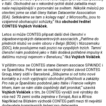
v Itálii. Obchodně se v rekordně rychlé době zařadila mezi
naše nejúspěšnější v porovnání se světem. Několik měsíců po
otevření jsme se stali členy Italian Datacenter Association
(IDA). Setkáváme se tam s kolegy např. z Microsoftu, jsou to
vzájemně obohacující schůzky,“
říká
obchodní ředitel
CONTEG Vojtěch Voláček.
Letos si může CONTEG připsat další dvě členství v
západoevropských datacentrových asociacích.
„Patříme do
předních klubů ve svém oboru v Belgii (BDIA) i Nizozemsku
(DDC), kde posilujeme naši pozici na vyspělých trzích. Tamní
členství nám podobně jako v Itálii dodává potřebné impulsy k
dalšímu rozvoji nejenom v Beneluxu,“
říká
Vojtěch Voláček
.
V příštím roce se CONTEG stane členem asociace SPAINDC i
ve Španělsku. Právě tam se nachází výrobní závod CONTEG
Group, který sídlí v Barceloně.
„Slibujeme si od toho nové
kontakty a z nich vyplývající obchodní příležitosti a zakázky.
Pro nás je Španělsko podobně jako Itálie i Francie velkým
trhem, kam se nám stále úspěšněji daří pronikat,“
uzavírá
Vojtěch Voláček
s tím, že CONTEG vyváží své výrobky do
více než 70 zemí světa zejména v Evropě, Asii a Africe.
Například na Blízkém východě CONTEG patří mezi tři největší
dodavatele komplexních řešení pro datacentra.