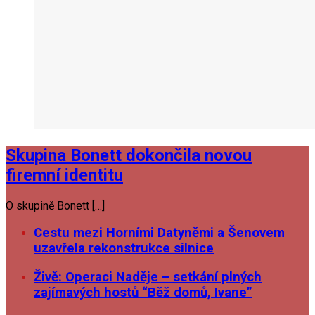
Skupina Bonett dokončila novou
firemní identitu
O skupině Bonett […]
Cestu mezi Horními Datyněmi a Šenovem
uzavřela rekonstrukce silnice
Živě: Operaci Naděje – setkání plných
zajímavých hostů “Běž domů, Ivane”