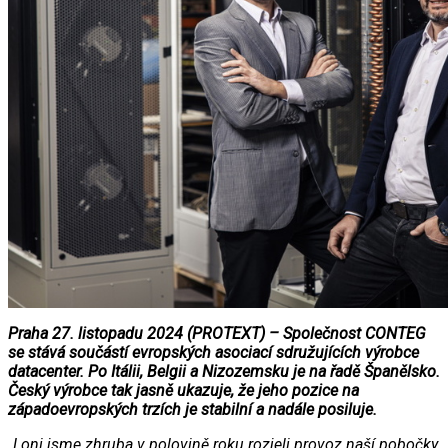
Praha 27. listopadu 2024 (PROTEXT) – Společnost CONTEG
se stává součástí evropských asociací sdružujících výrobce
datacenter. Po Itálii, Belgii a Nizozemsku je na řadě Španělsko.
Český výrobce tak jasně ukazuje, že jeho pozice na
západoevropských trzích je stabilní a nadále posiluje.
„Loni jsme zhruba v polovině roku rozjeli provoz naší pobočky