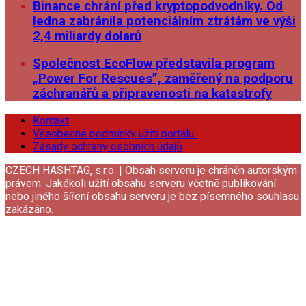
Binance chrání před kryptopodvodníky. Od
ledna zabránila potenciálním ztrátám ve výši
2,4 miliardy dolarů
Společnost EcoFlow představila program
„Power For Rescues”, zaměřený na podporu
záchranářů a připravenosti na katastrofy
Kontakt
Všeobecné podmínky užití portálu
Zásady ochrany osobních údajů
CZECH HASHTAG, s.r.o. | Obsah serveru je chráněn autorským
právem. Jakékoli užití obsahu serveru včetně publikování
nebo jiného šíření obsahu serveru je bez písemného souhlasu
zakázáno.