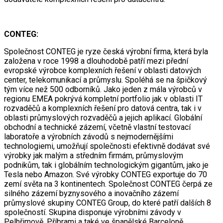
CONTEG:
Společnost CONTEG je ryze česká výrobní firma, která byla
založena v roce 1998 a dlouhodobě patří mezi přední
evropské výrobce komplexních řešení v oblasti datových
center, telekomunikací a průmyslu. Spoléhá se na špičkový
tým více než 500 odborníků. Jako jeden z mála výrobců v
regionu EMEA pokrývá kompletní portfolio jak v oblasti IT
rozvaděčů a komplexních řešení pro datová centra, tak i v
oblasti průmyslových rozvaděčů a jejich aplikací. Globální
obchodní a technické zázemí, včetně vlastní testovací
laboratoře a výrobních závodů s nejmodernějšími
technologiemi, umožňují společnosti efektivně dodávat své
výrobky jak malým a středním firmám, průmyslovým
podnikům, tak i globálním technologickým gigantům, jako je
Tesla nebo Amazon. Své výrobky CONTEG exportuje do 70
zemí světa na 3 kontinentech. Společnost CONTEG čerpá ze
silného zázemí byznysového a inovačního zázemí
průmyslové skupiny CONTEG Group, do které patří dalších 8
společností. Skupina disponuje výrobními závody v
Pelhřimově, Příbrami a také ve španělské Barceloně.