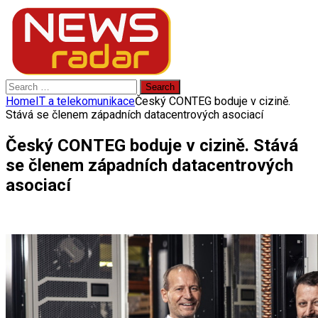
Search
for:
Home
IT a telekomunikace
Český CONTEG boduje v cizině.
Stává se členem západních datacentrových asociací
Český CONTEG boduje v cizině. Stává
se členem západních datacentrových
asociací