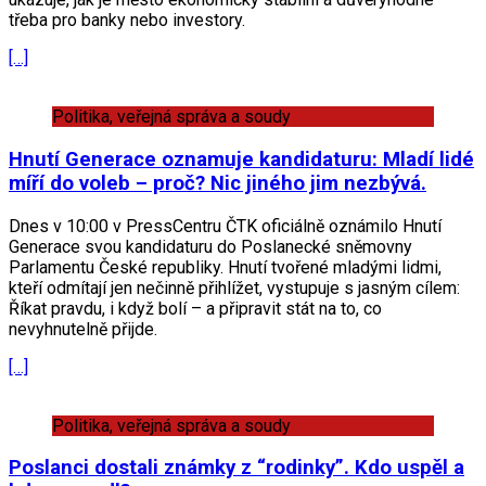
třeba pro banky nebo investory.
[…]
Politika, veřejná správa a soudy
Hnutí Generace oznamuje kandidaturu: Mladí lidé
míří do voleb – proč? Nic jiného jim nezbývá.
Dnes v 10:00 v PressCentru ČTK oficiálně oznámilo Hnutí
Generace svou kandidaturu do Poslanecké sněmovny
Parlamentu České republiky. Hnutí tvořené mladými lidmi,
kteří odmítají jen nečinně přihlížet, vystupuje s jasným cílem:
Říkat pravdu, i když bolí – a připravit stát na to, co
nevyhnutelně přijde.
[…]
Politika, veřejná správa a soudy
Poslanci dostali známky z “rodinky”. Kdo uspěl a