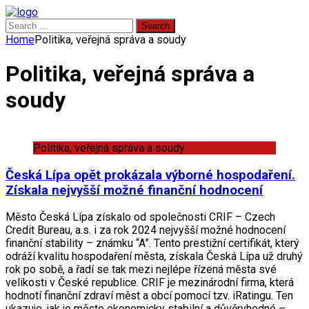
Search
for:
Home
Politika, veřejná správa a soudy
Politika, veřejná správa a
soudy
Politika, veřejná správa a soudy
Česká Lípa opět prokázala výborné hospodaření.
Získala nejvyšší možné finanční hodnocení
Město Česká Lípa získalo od společnosti CRIF – Czech
Credit Bureau, a.s. i za rok 2024 nejvyšší možné hodnocení
finanční stability – známku “A”. Tento prestižní certifikát, který
odráží kvalitu hospodaření města, získala Česká Lípa už druhý
rok po sobě, a řadí se tak mezi nejlépe řízená města své
velikosti v České republice. CRIF je mezinárodní firma, která
hodnotí finanční zdraví měst a obcí pomocí tzv. iRatingu. Ten
ukazuje, jak je město ekonomicky stabilní a důvěryhodné –