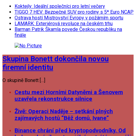
Koktejly: Ideální společníci pro letní večery
TIGGO 7 HEV: Bezpečné SUV pro rodiny s 5* Euro NCAP
Ostrava hostí Mistrovství Evropy v požárním sportu
LAMARK: Exteriérová revoluce na českém trhu
Barman Patrik Škamla povede Českou republiku na
finále
Skupina Bonett dokončila novou
firemní identitu
O skupině Bonett […]
Cestu mezi Horními Datyněmi a Šenovem
uzavřela rekonstrukce silnice
Živě: Operaci Naděje – setkání plných
zajímavých hostů “Běž domů, Ivane”
Binance chrání před kryptopodvodníky. Od