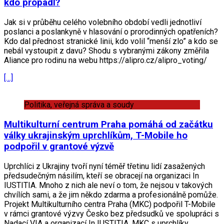
kdo propadl?
Jak si v průběhu celého volebního období vedli jednotliví
poslanci a poslankyně v hlasování o prorodinných opatřeních?
Kdo dal přednost stranické linii, kdo volil “menší zlo” a kdo se
nebál vystoupit z davu? Shodu s vybranými zákony změřila
Aliance pro rodinu na webu https://alipro.cz/alipro_voting/
[…]
Politika, veřejná správa a soudy
Multikulturní centrum Praha pomáhá od začátku
války ukrajinským uprchlíkům, T-Mobile ho
podpořil v grantové výzvě
Uprchlíci z Ukrajiny tvoří nyní téměř třetinu lidí zasažených
předsudečným násilím, kteří se obracejí na organizaci In
IUSTITIA. Mnoho z nich ale neví o tom, že nejsou v takových
chvílích sami, a že jim někdo zdarma a profesionálně pomůže.
Projekt Multikulturního centra Praha (MKC) podpořil T-Mobile
v rámci grantové výzvy Česko bez předsudků ve spolupráci s
Nadací VIA a organizací In IUSTITIA. MKC s uprchlíky