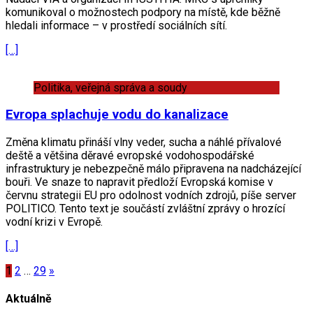
komunikoval o možnostech podpory na místě, kde běžně
hledali informace – v prostředí sociálních sítí.
[…]
Politika, veřejná správa a soudy
Evropa splachuje vodu do kanalizace
Změna klimatu přináší vlny veder, sucha a náhlé přívalové
deště a většina děravé evropské vodohospodářské
infrastruktury je nebezpečně málo připravena na nadcházející
bouři. Ve snaze to napravit předloží Evropská komise v
červnu strategii EU pro odolnost vodních zdrojů, píše server
POLITICO. Tento text je součástí zvláštní zprávy o hrozící
vodní krizi v Evropě.
[…]
Posts
1
2
…
29
»
pagination
Aktuálně