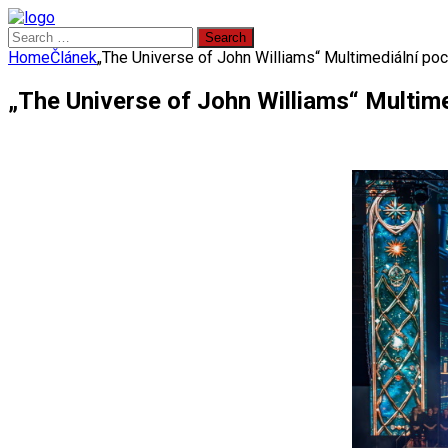
Search
for:
Home
Článek
„The Universe of John Williams“ Multimediální poc
„The Universe of John Williams“ Multime