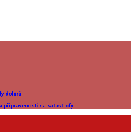
dy dolarů
 připravenosti na katastrofy