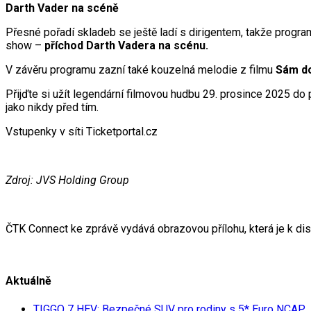
Darth Vader na scéně
Přesné pořadí skladeb se ještě ladí s dirigentem, takže progra
show –
příchod Darth Vadera na scénu.
V závěru programu zazní také kouzelná melodie z filmu
Sám d
Přijďte si užít legendární filmovou hudbu 29. prosince 2025 d
jako nikdy před tím.
Vstupenky v síti Ticketportal.cz
Zdroj: JVS Holding Group
ČTK Connect ke zprávě vydává obrazovou přílohu, která je k di
Aktuálně
TIGGO 7 HEV: Bezpečné SUV pro rodiny s 5* Euro NCAP