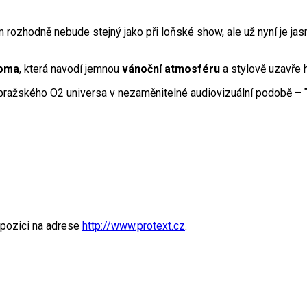
m rozhodně nebude stejný jako při loňské show, ale už nyní je j
oma
, která navodí jemnou
vánoční atmosféru
a stylově uzavře 
o pražského O2 universa v nezaměnitelné audiovizuální podobě –
spozici na adrese
http://www.protext.cz
.