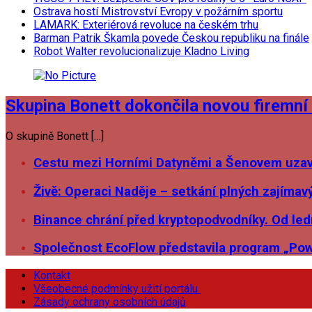
Ostrava hostí Mistrovství Evropy v požárním sportu
LAMARK: Exteriérová revoluce na českém trhu
Barman Patrik Škamla povede Českou republiku na finále
Robot Walter revolucionalizuje Kladno Living
Skupina Bonett dokončila novou firemní 
O skupině Bonett […]
Cestu mezi Horními Datyněmi a Šenovem uzavř
Živě: Operaci Naděje – setkání plných zajímav
Binance chrání před kryptopodvodníky. Od ledn
Společnost EcoFlow představila program „Pow
Kontakt
Všeobecné podmínky užití portálu
Zásady ochrany osobních údajů