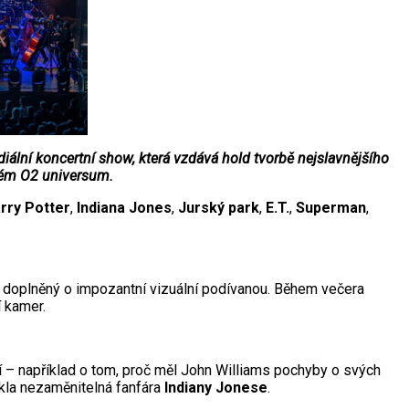
ální koncertní show, která vzdává hold tvorbě nejslavnějšího
ském O2 universum.
rry Potter
,
Indiana Jones
,
Jurský park
,
E.T.
,
Superman
,
 doplněný o impozantní vizuální podívanou. Během večera
í kamer.
sí – například o tom, proč měl John Williams pochyby o svých
ikla nezaměnitelná fanfára
Indiany Jonese
.