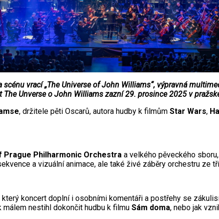
cénu vrací „The Universe of John Williams“, výpravná multimedi
ert The Unverse o John Williams zazní 29. prosince 2025 v praž
iamse
, držitele pěti Oscarů, autora hudby k filmům
Star Wars
,
Ha
of Prague Philharmonic Orchestra
a velkého pěveckého sboru,
kvence a vizuální animace, ale také živé záběry orchestru ze tř
, který koncert doplní i osobními komentáři a postřehy se zákuli
ak málem nestihl dokončit hudbu k filmu
Sám doma
, nebo jak vzn