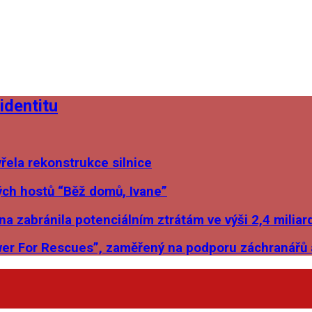
identitu
ela rekonstrukce silnice
ých hostů “Běž domů, Ivane”
a zabránila potenciálním ztrátám ve výši 2,4 miliar
er For Rescues”, zaměřený na podporu záchranářů a