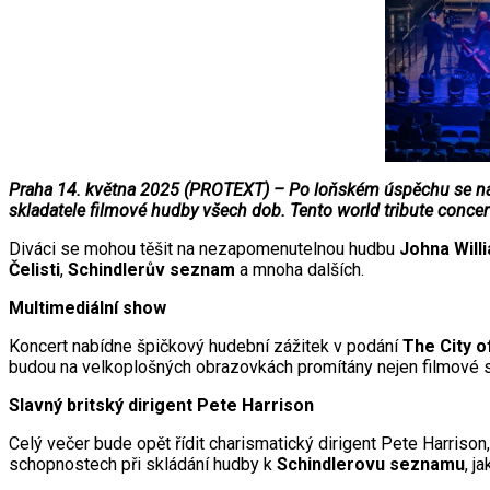
Praha 14. května 2025 (PROTEXT) – Po loňském úspěchu se na s
skladatele filmové hudby všech dob. Tento world tribute conc
Diváci se mohou těšit na nezapomenutelnou hudbu
Johna Will
Čelisti
,
Schindlerův seznam
a mnoha dalších.
Multimediální show
Koncert nabídne špičkový hudební zážitek v podání
The City 
budou na velkoplošných obrazovkách promítány nejen filmové se
Slavný britský dirigent Pete Harrison
Celý večer bude opět řídit charismatický dirigent Pete Harrison
schopnostech při skládání hudby k
Schindlerovu seznamu
, j