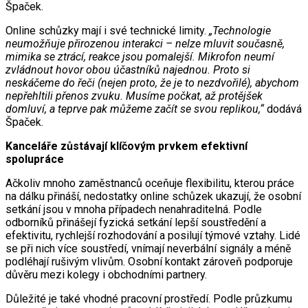
Špaček.
Online schůzky mají i své technické limity.
„Technologie
neumožňuje přirozenou interakci – nelze mluvit současně,
mimika se ztrácí, reakce jsou pomalejší. Mikrofon neumí
zvládnout hovor obou účastníků najednou. Proto si
neskáčeme do řeči (nejen proto, že je to nezdvořilé), abychom
nepřehltili přenos zvuku. Musíme počkat, až protějšek
domluví, a teprve pak můžeme začít se svou replikou,“
dodává
Špaček.
Kanceláře zůstávají klíčovým prvkem efektivní
spolupráce
Ačkoliv mnoho zaměstnanců oceňuje flexibilitu, kterou práce
na dálku přináší, nedostatky online schůzek ukazují, že osobní
setkání jsou v mnoha případech nenahraditelná. Podle
odborníků přinášejí fyzická setkání lepší soustředění a
efektivitu, rychlejší rozhodování a posilují týmové vztahy. Lidé
se při nich více soustředí, vnímají neverbální signály a méně
podléhají rušivým vlivům. Osobní kontakt zároveň podporuje
důvěru mezi kolegy i obchodními partnery.
Důležité je také vhodné pracovní prostředí. Podle průzkumu