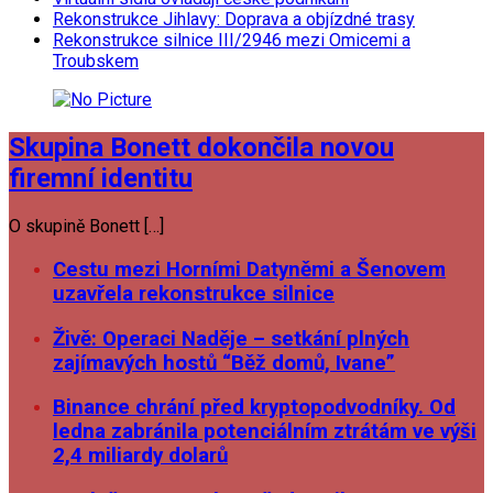
Rekonstrukce Jihlavy: Doprava a objízdné trasy
Rekonstrukce silnice III/2946 mezi Omicemi a
Troubskem
Skupina Bonett dokončila novou
firemní identitu
O skupině Bonett […]
Cestu mezi Horními Datyněmi a Šenovem
uzavřela rekonstrukce silnice
Živě: Operaci Naděje – setkání plných
zajímavých hostů “Běž domů, Ivane”
Binance chrání před kryptopodvodníky. Od
ledna zabránila potenciálním ztrátám ve výši
2,4 miliardy dolarů