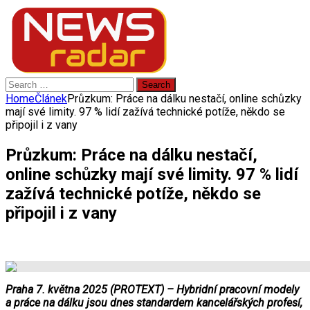
Search
for:
Home
Článek
Průzkum: Práce na dálku nestačí, online schůzky
mají své limity. 97 % lidí zažívá technické potíže, někdo se
připojil i z vany
Průzkum: Práce na dálku nestačí,
online schůzky mají své limity. 97 % lidí
zažívá technické potíže, někdo se
připojil i z vany
Praha 7. května 2025 (PROTEXT) – Hybridní pracovní modely
a práce na dálku jsou dnes standardem kancelářských profesí,