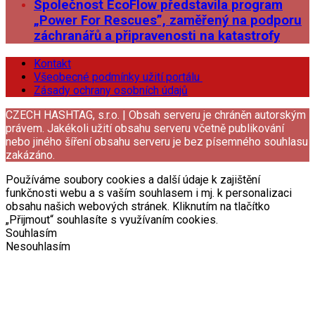
Společnost EcoFlow představila program
„Power For Rescues”, zaměřený na podporu
záchranářů a připravenosti na katastrofy
Kontakt
Všeobecné podmínky užití portálu
Zásady ochrany osobních údajů
CZECH HASHTAG, s.r.o. | Obsah serveru je chráněn autorským
právem. Jakékoli užití obsahu serveru včetně publikování
nebo jiného šíření obsahu serveru je bez písemného souhlasu
zakázáno.
Používáme soubory cookies a další údaje k zajištění
funkčnosti webu a s vaším souhlasem i mj. k personalizaci
obsahu našich webových stránek. Kliknutím na tlačítko
„Přijmout“ souhlasíte s využívaním cookies.
Souhlasím
Nesouhlasím