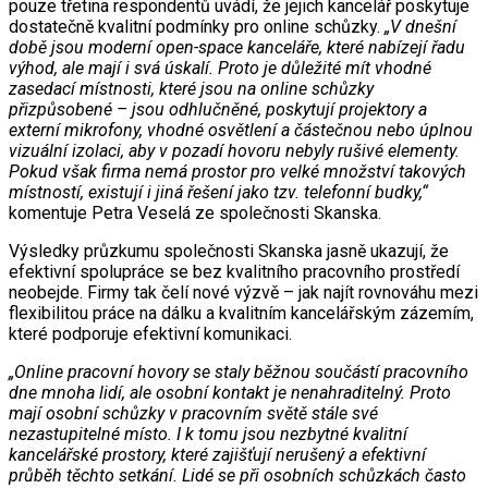
pouze třetina respondentů uvádí, že jejich kancelář poskytuje
dostatečně kvalitní podmínky pro online schůzky.
„V dnešní
době jsou moderní open-space kanceláře, které nabízejí řadu
výhod, ale mají i svá úskalí. Proto je důležité mít vhodné
zasedací místnosti, které jsou na online schůzky
přizpůsobené – jsou odhlučněné, poskytují projektory a
externí mikrofony, vhodné osvětlení a částečnou nebo úplnou
vizuální izolaci, aby v pozadí hovoru nebyly rušivé elementy.
Pokud však firma nemá prostor pro velké množství takových
místností, existují i jiná řešení jako tzv. telefonní budky,“
komentuje Petra Veselá ze společnosti Skanska.
Výsledky průzkumu společnosti Skanska jasně ukazují, že
efektivní spolupráce se bez kvalitního pracovního prostředí
neobejde. Firmy tak čelí nové výzvě – jak najít rovnováhu mezi
flexibilitou práce na dálku a kvalitním kancelářským zázemím,
které podporuje efektivní komunikaci.
„Online pracovní hovory se staly běžnou součástí pracovního
dne mnoha lidí, ale osobní kontakt je nenahraditelný. Proto
mají osobní schůzky v pracovním světě stále své
nezastupitelné místo. I k tomu jsou nezbytné kvalitní
kancelářské prostory, které zajišťují nerušený a efektivní
průběh těchto setkání. Lidé se při osobních schůzkách často