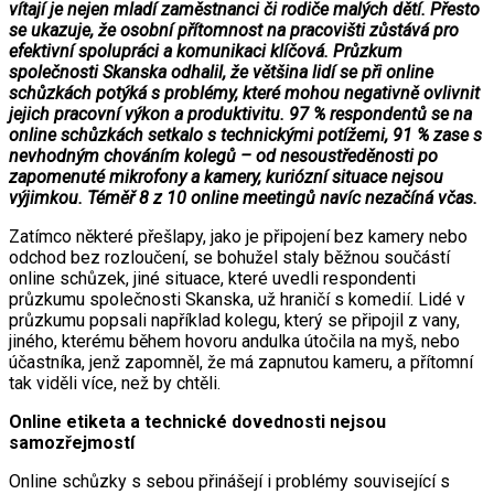
vítají je nejen mladí zaměstnanci či rodiče malých dětí. Přesto
se ukazuje, že osobní přítomnost na pracovišti zůstává pro
efektivní spolupráci a komunikaci klíčová. Průzkum
společnosti Skanska odhalil, že většina lidí se při online
schůzkách potýká s problémy, které mohou negativně ovlivnit
jejich pracovní výkon a produktivitu. 97 % respondentů se na
online schůzkách setkalo s technickými potížemi, 91 % zase s
nevhodným chováním kolegů – od nesoustředěnosti po
zapomenuté mikrofony a kamery, kuriózní situace nejsou
výjimkou. Téměř 8 z 10 online meetingů navíc nezačíná včas.
Zatímco některé přešlapy, jako je připojení bez kamery nebo
odchod bez rozloučení, se bohužel staly běžnou součástí
online schůzek, jiné situace, které uvedli respondenti
průzkumu společnosti Skanska, už hraničí s komedií. Lidé v
průzkumu popsali například kolegu, který se připojil z vany,
jiného, kterému během hovoru andulka útočila na myš, nebo
účastníka, jenž zapomněl, že má zapnutou kameru, a přítomní
tak viděli více, než by chtěli.
Online etiketa a technické dovednosti nejsou
samozřejmostí
Online schůzky s sebou přinášejí i problémy související s