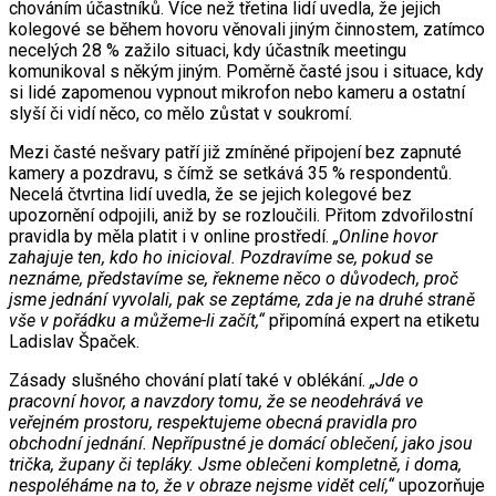
chováním účastníků. Více než třetina lidí uvedla, že jejich
kolegové se během hovoru věnovali jiným činnostem, zatímco
necelých 28 % zažilo situaci, kdy účastník meetingu
komunikoval s někým jiným. Poměrně časté jsou i situace, kdy
si lidé zapomenou vypnout mikrofon nebo kameru a ostatní
slyší či vidí něco, co mělo zůstat v soukromí.
Mezi časté nešvary patří již zmíněné připojení bez zapnuté
kamery a pozdravu, s čímž se setkává 35 % respondentů.
Necelá čtvrtina lidí uvedla, že se jejich kolegové bez
upozornění odpojili, aniž by se rozloučili. Přitom zdvořilostní
pravidla by měla platit i v online prostředí.
„Online hovor
zahajuje ten, kdo ho inicioval. Pozdravíme se, pokud se
neznáme, představíme se, řekneme něco o důvodech, proč
jsme jednání vyvolali, pak se zeptáme, zda je na druhé straně
vše v pořádku a můžeme-li začít,“
připomíná expert na etiketu
Ladislav Špaček.
Zásady slušného chování platí také v oblékání.
„Jde o
pracovní hovor, a navzdory tomu, že se neodehrává ve
veřejném prostoru, respektujeme obecná pravidla pro
obchodní jednání. Nepřípustné je domácí oblečení, jako jsou
trička, župany či tepláky. Jsme oblečeni kompletně, i doma,
nespoléháme na to, že v obraze nejsme vidět celí,“
upozorňuje