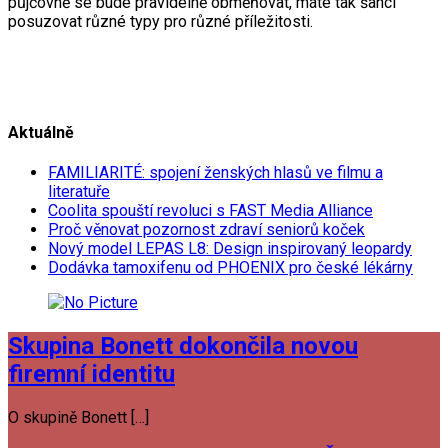
půjčovně se bude pravidelně obměňovat, máte tak šanci
posuzovat různé typy pro různé příležitosti.
Aktuálně
FAMILIARITÉ: spojení ženských hlasů ve filmu a
literatuře
Coolita spouští revoluci s FAST Media Alliance
Proč věnovat pozornost zdraví seniorů koček
Nový model LEPAS L8: Design inspirovaný leopardy
Dodávka tamoxifenu od PHOENIX pro české lékárny
Skupina Bonett dokončila novou
firemní identitu
O skupině Bonett […]