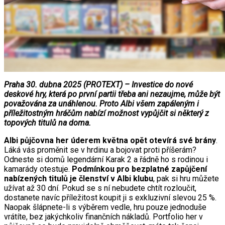
Praha 30. dubna 2025 (PROTEXT) – Investice do nové
deskové hry, která po první partii třeba ani nezaujme, může být
považována za unáhlenou. Proto Albi všem zapáleným i
příležitostným hráčům nabízí možnost vypůjčit si některý z
topových titulů na doma.
Albi půjčovna her úderem května opět otevírá své brány
.
Láká vás proměnit se v hrdinu a bojovat proti příšerám?
Odneste si domů legendární Karak 2 a řádně ho s rodinou i
kamarády otestuje.
Podmínkou pro bezplatné zapůjčení
nabízených titulů je členství v Albi klubu
, pak si hru můžete
užívat až 30 dní. Pokud se s ní nebudete chtít rozloučit,
dostanete navíc příležitost koupit ji s exkluzivní slevou 25 %.
Naopak šlápnete-li s výběrem vedle, hru pouze jednoduše
vrátíte, bez jakýchkoliv finančních nákladů. Portfolio her v