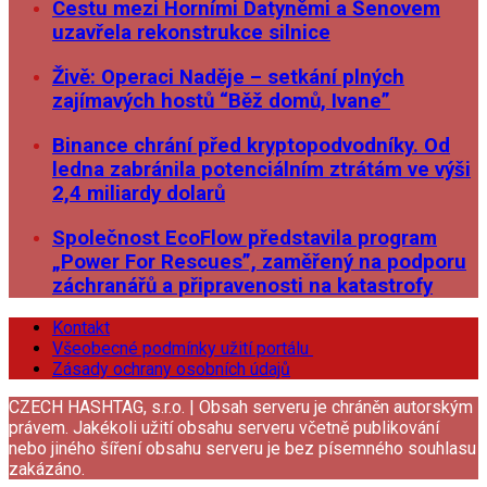
Cestu mezi Horními Datyněmi a Šenovem
uzavřela rekonstrukce silnice
Živě: Operaci Naděje – setkání plných
zajímavých hostů “Běž domů, Ivane”
Binance chrání před kryptopodvodníky. Od
ledna zabránila potenciálním ztrátám ve výši
2,4 miliardy dolarů
Společnost EcoFlow představila program
„Power For Rescues”, zaměřený na podporu
záchranářů a připravenosti na katastrofy
Kontakt
Všeobecné podmínky užití portálu
Zásady ochrany osobních údajů
CZECH HASHTAG, s.r.o. | Obsah serveru je chráněn autorským
právem. Jakékoli užití obsahu serveru včetně publikování
nebo jiného šíření obsahu serveru je bez písemného souhlasu
zakázáno.