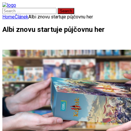
Search
for:
Home
Článek
Albi znovu startuje půjčovnu her
Albi znovu startuje půjčovnu her