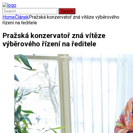
Search
for:
Home
Článek
Pražská konzervatoř zná vítěze výběrového
řízení na ředitele
Pražská konzervatoř zná vítěze
výběrového řízení na ředitele