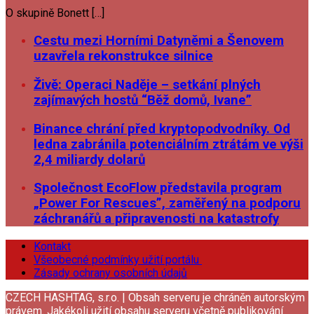
O skupině Bonett […]
Cestu mezi Horními Datyněmi a Šenovem
uzavřela rekonstrukce silnice
Živě: Operaci Naděje – setkání plných
zajímavých hostů “Běž domů, Ivane”
Binance chrání před kryptopodvodníky. Od
ledna zabránila potenciálním ztrátám ve výši
2,4 miliardy dolarů
Společnost EcoFlow představila program
„Power For Rescues”, zaměřený na podporu
záchranářů a připravenosti na katastrofy
Kontakt
Všeobecné podmínky užití portálu
Zásady ochrany osobních údajů
CZECH HASHTAG, s.r.o. | Obsah serveru je chráněn autorským
právem. Jakékoli užití obsahu serveru včetně publikování