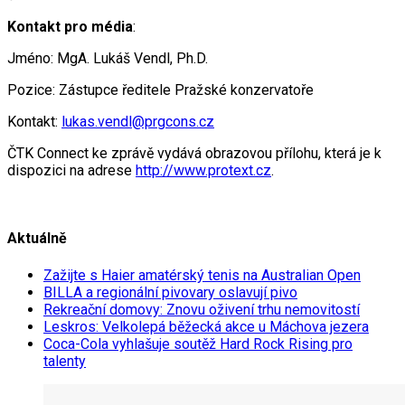
Kontakt pro média
:
Jméno: MgA. Lukáš Vendl, Ph.D.
Pozice: Zástupce ředitele Pražské konzervatoře
Kontakt:
lukas.vendl@prgcons.cz
ČTK Connect ke zprávě vydává obrazovou přílohu, která je k
dispozici na adrese
http://www.protext.cz
.
Aktuálně
Zažijte s Haier amatérský tenis na Australian Open
BILLA a regionální pivovary oslavují pivo
Rekreační domovy: Znovu oživení trhu nemovitostí
Leskros: Velkolepá běžecká akce u Máchova jezera
Coca-Cola vyhlašuje soutěž Hard Rock Rising pro
talenty