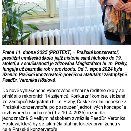
Praha 11. dubna 2025 (PROTEXT) – Pražská konzervatoř,
prestižní umělecká škola, jejíž historie sahá hluboko do 19.
století, a v současnosti je zřizována Magistrátem hl. m. Prahy,
funguje už bezmála rok v provizoriu. Od 1. srpna 2024 byla
řízením Pražské konzervatoře pověřena statutární zástupkyně
PaedDr. Veronika Höslová.
Do nově vyhlášeného výběrového řízení na ředitele školy se
přihlásilo rekordních 14 zájemců. Konkurzní komise, složená
ze zástupců Magistrátu hl. m. Prahy, České školní inspekce a
Pražské konzervatoře, po posouzení jednotlivých koncepcí a
rozhovorech s uchazeči (9. a 10. 4. 2025) rozhodla
jednoznačně. S velkým náskokem zvítězila PaedDr. Veronika
Höslová, která by se tak měla stát historicky první ženou v
čele Pražské konzervatoře.