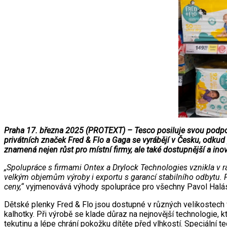
Praha 17. března 2025 (PROTEXT) – Tesco posiluje svou podporu
privátních značek Fred & Flo a Gaga se vyrábějí v Česku, odkud 
znamená nejen růst pro místní firmy, ale také dostupnější a inova
„Spolupráce s firmami Ontex a Drylock Technologies vznikla v r
velkým objemům výroby i exportu s garancí stabilního odbytu. 
ceny,“
vyjmenovává výhody spolupráce pro všechny Pavol Halás
Dětské plenky Fred & Flo jsou dostupné v různých velikostech v
kalhotky. Při výrobě se klade důraz na nejnovější technologie, k
tekutinu a lépe chrání pokožku dítěte před vlhkostí. Speciální