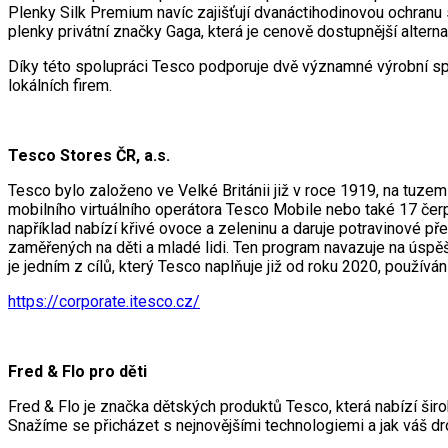
Plenky Silk Premium navíc zajišťují dvanáctihodinovou ochranu
plenky privátní značky Gaga, která je cenově dostupnější alterna
Díky této spolupráci Tesco podporuje dvě významné výrobní spo
lokálních firem.
Tesco Stores ČR, a.s.
Tesco bylo založeno ve Velké Británii již v roce 1919, na tuz
mobilního virtuálního operátora Tesco Mobile nebo také 17 čerpac
například nabízí křivé ovoce a zeleninu a daruje potravinové př
zaměřených na děti a mladé lidi. Ten program navazuje na úspě
je jedním z cílů, který Tesco naplňuje již od roku 2020, používá
https://corporate.itesco.cz/
Fred & Flo pro děti
Fred & Flo je značka dětských produktů Tesco, která nabízí širo
Snažíme se přicházet s nejnovějšími technologiemi a jak váš dr