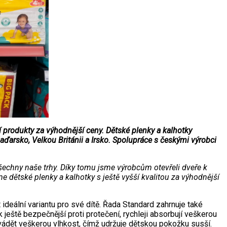
produkty za výhodnější ceny. Dětské plenky a kalhotky
aďarsko, Velkou Británii a Irsko. Spolupráce s českými výrobci
šechny naše trhy. Díky tomu jsme výrobcům otevřeli dveře k
dětské plenky a kalhotky s ještě vyšší kvalitou za výhodnější
deální variantu pro své dítě. Řada Standard zahrnuje také
k ještě bezpečnější proti protečení, rychleji absorbují veškerou
dvádět veškerou vlhkost, čímž udržuje dětskou pokožku susší.