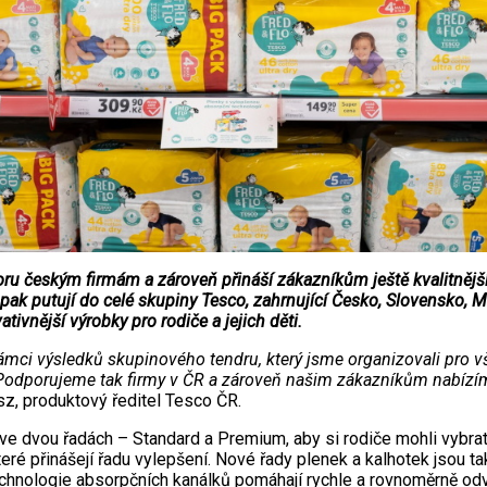
 českým firmám a zároveň přináší zákazníkům ještě kvalitnější 
pak putují do celé skupiny Tesco, zahrnující Česko, Slovensko, M
tivnější výrobky pro rodiče a jejich děti.
ámci výsledků skupinového tendru, který jsme organizovali pro v
Podporujeme tak firmy v ČR a zároveň našim zákazníkům nabízíme 
z, produktový ředitel Tesco ČR.
e dvou řadách – Standard a Premium, aby si rodiče mohli vybrat i
teré přinášejí řadu vylepšení. Nové řady plenek a kalhotek jsou ta
 technologie absorpčních kanálků pomáhají rychle a rovnoměrně o