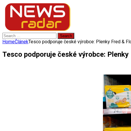
Search
for:
Home
Článek
Tesco podporuje české výrobce: Plenky Fred & Flo
Tesco podporuje české výrobce: Plenky F