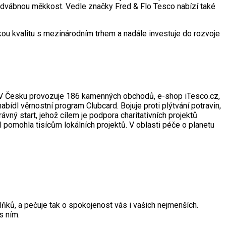
 hedvábnou měkkost. Vedle značky Fred & Flo Tesco nabízí také
ou kvalitu s mezinárodním trhem a nadále investuje do rozvoje
6. V Česku provozuje 186 kamenných obchodů, e-shop iTesco.cz,
abídl věrnostní program Clubcard. Bojuje proti plýtvání potravin,
vný start, jehož cílem je podpora charitativních projektů
pomohla tisícům lokálních projektů. V oblasti péče o planetu
lňků, a pečuje tak o spokojenost vás i vašich nejmenších.
s ním.