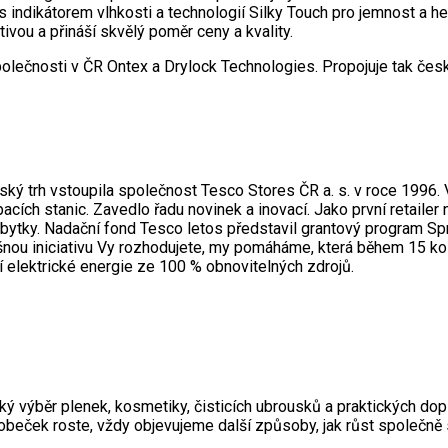
 s indikátorem vlhkosti a technologií Silky Touch pro jemnost a
tivou a přináší skvělý poměr ceny a kvality.
lečnosti v ČR Ontex a Drylock Technologies. Propojuje tak česk
emský trh vstoupila společnost Tesco Stores ČR a. s. v roce 199
ích stanic. Zavedlo řadu novinek a inovací. Jako první retailer n
ebytky. Nadační fond Tesco letos představil grantový program Sprá
šnou iniciativu Vy rozhodujete, my pomáháme, která během 15 kol 
ní elektrické energie ze 100 % obnovitelných zdrojů.
ký výběr plenek, kosmetiky, čisticích ubrousků a praktických dop
obeček roste, vždy objevujeme další způsoby, jak růst společně 