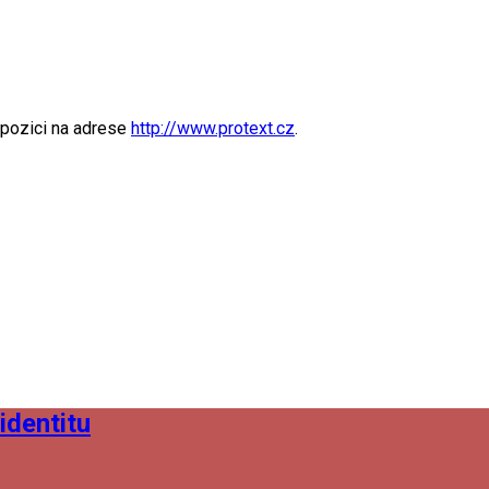
spozici na adrese
http://www.protext.cz
.
identitu