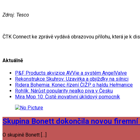
Zdroj: Tesco
ČTK Connect ke zprávě vydává obrazovou přílohu, která je k di
Aktuálně
P&F Products akvizice AVVie a systém AngelValve
Rekonstrukce Skuhrov: Uzavírka a objížďky na silnici
Ridera Bohemia: Konec řízení ČIŽP o haldu Heřmanice
Rohlík: Nárůst popularity nealko piva v Česku
Mira Mop 10: Čistě inovativní úklidový pomocník
Skupina Bonett dokončila novou firemní 
O skupině Bonett […]