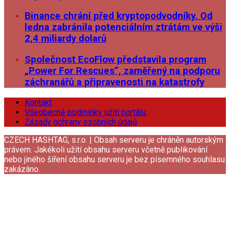
Binance chrání před kryptopodvodníky. Od
ledna zabránila potenciálním ztrátám ve výši
2,4 miliardy dolarů
Společnost EcoFlow představila program
„Power For Rescues”, zaměřený na podporu
záchranářů a připravenosti na katastrofy
Kontakt
Všeobecné podmínky užití portálu
Zásady ochrany osobních údajů
CZECH HASHTAG, s.r.o. | Obsah serveru je chráněn autorským
právem. Jakékoli užití obsahu serveru včetně publikování
nebo jiného šíření obsahu serveru je bez písemného souhlasu
zakázáno.