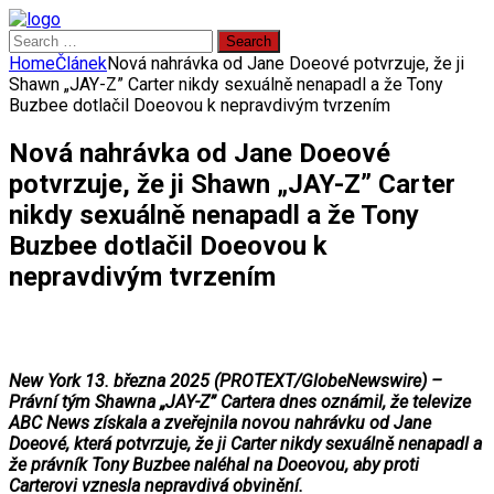
Search
for:
Home
Článek
Nová nahrávka od Jane Doeové potvrzuje, že ji
Shawn „JAY-Z” Carter nikdy sexuálně nenapadl a že Tony
Buzbee dotlačil Doeovou k nepravdivým tvrzením
Nová nahrávka od Jane Doeové
potvrzuje, že ji Shawn „JAY-Z” Carter
nikdy sexuálně nenapadl a že Tony
Buzbee dotlačil Doeovou k
nepravdivým tvrzením
New York 13. března 2025 (PROTEXT/GlobeNewswire) –
Právní tým Shawna „JAY-Z” Cartera dnes oznámil, že televize
ABC News získala a zveřejnila novou nahrávku od Jane
Doeové, která potvrzuje, že ji Carter nikdy sexuálně nenapadl a
že právník Tony Buzbee naléhal na Doeovou, aby proti
Carterovi vznesla nepravdivá obvinění.