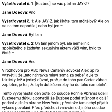
Vyšetřovatel č. 1
: [Buzbee] se vás ptal na JAY-Z?
Jane Doeová
: Ano
Vyšetřovatel č. 1
: Ale JAY-Z, jak říkáte, tam určitě byl? Ale on
se na tom nepodílel, nebo byl jen –
Jane Doeová
: Byl tam.
Vyšetřovatel č. 2
: On tam jenom byl, ale neměl nic
společného s žádným sexuálním aktem vůči vám, bylo to
čistě –
Jane Doeová
: Ano.
V rozhovoru pro ABC News Carterův advokát Alex Spiro
vysvětlil, že „tato nahrávka mluví sama za sebe” a „je to
fakticky lež a jediný důvod, proč je do toho pan Carter vůbec
zapleten, je ten, že byla dotlačena, aby ho do toho namočila”.
Tento vývoj nastal den poté, co soudce Ronnie Abrams udělil
Buzbeemu důtku a potvrdil, že Buzbee podal stížnost a další
podání v jižním okrese New Yorku, přestože tam nebyl přijat k
výkonu povolání. Přes předchozí varování od jiného soudce