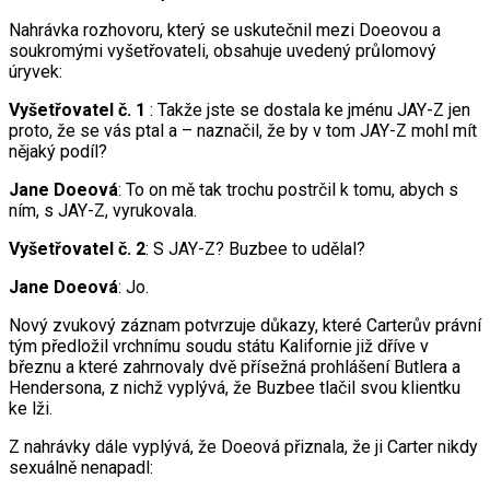
Nahrávka rozhovoru, který se uskutečnil mezi Doeovou a
soukromými vyšetřovateli, obsahuje uvedený průlomový
úryvek:
Vyšetřovatel č. 1
: Takže jste se dostala ke jménu JAY-Z jen
proto, že se vás ptal a – naznačil, že by v tom JAY-Z mohl mít
nějaký podíl?
Jane Doeová
: To on mě tak trochu postrčil k tomu, abych s
ním, s JAY-Z, vyrukovala.
Vyšetřovatel č. 2
: S JAY-Z? Buzbee to udělal?
Jane Doeová
: Jo.
Nový zvukový záznam potvrzuje důkazy, které Carterův právní
tým předložil vrchnímu soudu státu Kalifornie již dříve v
březnu a které zahrnovaly dvě přísežná prohlášení Butlera a
Hendersona, z nichž vyplývá, že Buzbee tlačil svou klientku
ke lži.
Z nahrávky dále vyplývá, že Doeová přiznala, že ji Carter nikdy
sexuálně nenapadl: