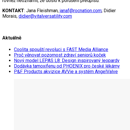
rovněž neoznámil, že došlo k porušení předpisů.
KONTAKT
: Jana Fleishman,
janaf@rocnation.com
; Didier
Morais,
didier@vitalversatility.com
Aktuálně
Coolita spouští revoluci s FAST Media Alliance
Proč věnovat pozornost zdraví seniorů koček
Nový model LEPAS L8: Design inspirovaný leopardy
Dodávka tamoxifenu od PHOENIX pro české lékárny
P&F Products akvizice AVVie a systém AngelValve