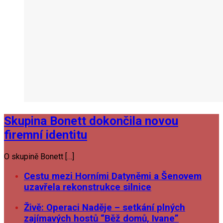
Skupina Bonett dokončila novou
firemní identitu
O skupině Bonett […]
Cestu mezi Horními Datyněmi a Šenovem
uzavřela rekonstrukce silnice
Živě: Operaci Naděje – setkání plných
zajímavých hostů “Běž domů, Ivane”