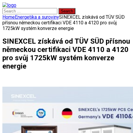
Search
for:
Home
Energetika a suroviny
SINEXCEL získává od TÜV SÜD
přísnou německou certifikaci VDE 4110 a 4120 pro svůj
1725kW systém konverze energie
SINEXCEL získává od TÜV SÜD přísnou
německou certifikaci VDE 4110 a 4120
pro svůj 1725kW systém konverze
energie