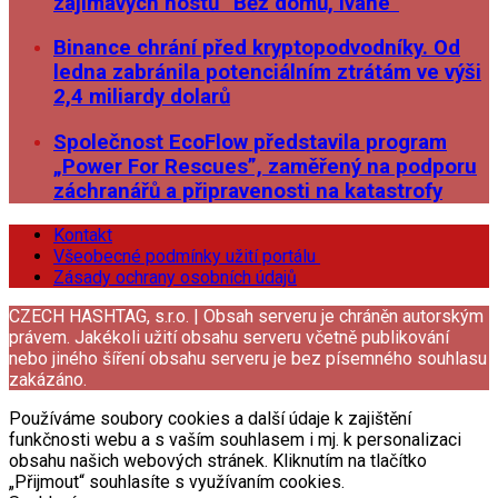
zajímavých hostů “Běž domů, Ivane”
Binance chrání před kryptopodvodníky. Od
ledna zabránila potenciálním ztrátám ve výši
2,4 miliardy dolarů
Společnost EcoFlow představila program
„Power For Rescues”, zaměřený na podporu
záchranářů a připravenosti na katastrofy
Kontakt
Všeobecné podmínky užití portálu
Zásady ochrany osobních údajů
CZECH HASHTAG, s.r.o. | Obsah serveru je chráněn autorským
právem. Jakékoli užití obsahu serveru včetně publikování
nebo jiného šíření obsahu serveru je bez písemného souhlasu
zakázáno.
Používáme soubory cookies a další údaje k zajištění
funkčnosti webu a s vaším souhlasem i mj. k personalizaci
obsahu našich webových stránek. Kliknutím na tlačítko
„Přijmout“ souhlasíte s využívaním cookies.