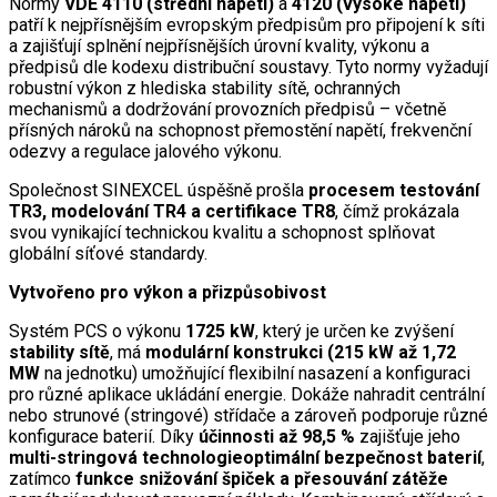
Normy
VDE 4110 (střední napětí)
a
4120 (vysoké napětí)
patří k nejpřísnějším evropským předpisům pro připojení k síti
a zajišťují splnění nejpřísnějších úrovní kvality, výkonu a
předpisů dle kodexu distribuční soustavy. Tyto normy vyžadují
robustní výkon z hlediska stability sítě, ochranných
mechanismů a dodržování provozních předpisů – včetně
přísných nároků na schopnost přemostění napětí, frekvenční
odezvy a regulace jalového výkonu.
Společnost SINEXCEL úspěšně prošla
procesem testování
TR3, modelování TR4 a certifikace TR8
, čímž prokázala
svou vynikající technickou kvalitu a schopnost splňovat
globální síťové standardy.
Vytvořeno pro výkon a přizpůsobivost
Systém PCS o výkonu
1725 kW
, který je určen ke zvýšení
stability sítě
, má
modulární konstrukci (215 kW až 1,72
MW
na jednotku) umožňující flexibilní nasazení a konfiguraci
pro různé aplikace ukládání energie. Dokáže nahradit centrální
nebo strunové (stringové) střídače a zároveň podporuje různé
konfigurace baterií. Díky
účinnosti až 98,5 %
zajišťuje jeho
multi-stringová technologieoptimální bezpečnost baterií
,
zatímco
funkce snižování špiček a přesouvání zátěže