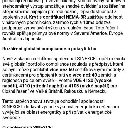
pomáhají redukovat provozní náklady. Kombinovaný střídavý a
stejnosměrný výstup umožňuje snadné ovládání a rozšíření na
stejnosměrné napájení pro redundanci, lepší dostupnost a
spolehlivost.
Kryt s certifikací NEMA-3R
zajišťuje odolnost
v náročných podmínkách, zatímco rychlá
10ms
odezva
podporuje vyrovnávání výkonu v reálném čase. Toto řešení
rovněž splňuje průmyslové normy v Severní Americe, Evropě,
Austrálii a Japonsku.
Rozšíření globální compliance a pokrytí trhu
Nově získanou certifikací společnost SINEXCEL opět rozšířila
své globální portfolio compliance (souladu s předpisy), které
se nyní může pochlubit
více než 60
certifikovanými modely a
certifikacemi pro připojení k síti
ve více než 40
zemích a
regionech po celém světě – včetně
VDE 4120 (vysoké
napětí), 4110 (střední napětí) a 4105 (nízké napětí)
pro
úložná řešení ve Velké Británii, Rakousku a Německu.
Tento úspěch znovu stvrzuje odhodlání společnosti
SINEXCEL dodávat vysoce výkonná energetická řešení pro
vyvíjející se oblast energetiky a přispívat k energetické
svobodě.
O společnosti SINEXCEL