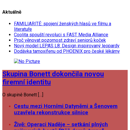
Aktuálně
FAMILIARITÉ: spojení ženských hlasů ve filmu a
literatuře
Coolita spouští revoluci s FAST Media Alliance
Proč věnovat pozornost zdraví seniorů koček
Nový model LEPAS L8: Design inspirovaný leopardy
Dodávka tamoxifenu od PHOENIX pro české lékárny
Skupina Bonett dokončila novou
firemní identitu
O skupině Bonett […]
Cestu mezi Horními Datyněmi a Šenovem
uzavřela rekonstrukce silnice
Živě: Operaci Naděje – setkání plných