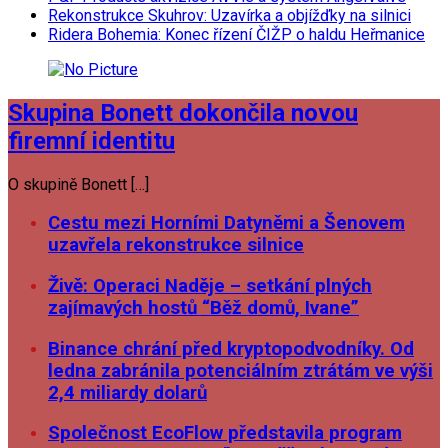
Rekonstrukce Skuhrov: Uzavírka a objížďky na silnici
Ridera Bohemia: Konec řízení ČIŽP o haldu Heřmanice
Skupina Bonett dokončila novou
firemní identitu
O skupině Bonett […]
Cestu mezi Horními Datyněmi a Šenovem
uzavřela rekonstrukce silnice
Živě: Operaci Naděje – setkání plných
zajímavých hostů “Běž domů, Ivane”
Binance chrání před kryptopodvodníky. Od
ledna zabránila potenciálním ztrátám ve výši
2,4 miliardy dolarů
Společnost EcoFlow představila program