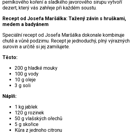
perníkového koření a sladkého javorového sirupu vytvoří
dezert, který vás zahřeje při každém soustu.
Recept od Josefa Maršálka: Tažený závin s hruškami,
medem a badyánem
Speciální recept od Josefa Maršálka dokonale kombinuje
chutě a vůně podzimu. Recept je jednoduchý, plný výrazných
surovin a určitě si jej zamilujete.
Těsto:
200 g hladké mouky
100 g vody
10 g oleje
3 g soli
Náplň:
1 kg jablek
120 g rozinek
50 g vlašských ořechů
5 g skořice
Kůra z jednoho citronu