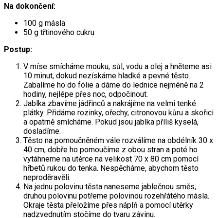
Na dokončení:
100 g másla
50 g třtinového cukru
Postup:
V míse smícháme mouku, sůl, vodu a olej a hněteme asi
10 minut, dokud nezískáme hladké a pevné těsto.
Zabalíme ho do fólie a dáme do lednice nejméně na 2
hodiny, nejlépe přes noc, odpočinout.
Jablka zbavíme jádřinců a nakrájíme na velmi tenké
plátky. Přidáme rozinky, ořechy, citronovou kůru a skořici
a opatrně smícháme. Pokud jsou jablka příliš kyselá,
dosladíme.
Těsto na pomoučněném vále rozválíme na obdélník 30 x
40 cm, dobře ho pomoučíme z obou stran a poté ho
vytáhneme na utěrce na velikost 70 x 80 cm pomocí
hřbetů rukou do tenka. Nespěcháme, abychom těsto
neproděravěli.
Na jednu polovinu těsta naneseme jablečnou směs,
druhou polovinu potřeme polovinou rozehřátého másla.
Okraje těsta přeložíme přes náplň a pomocí utěrky
nadzvednutím stočíme do tvaru závinu.