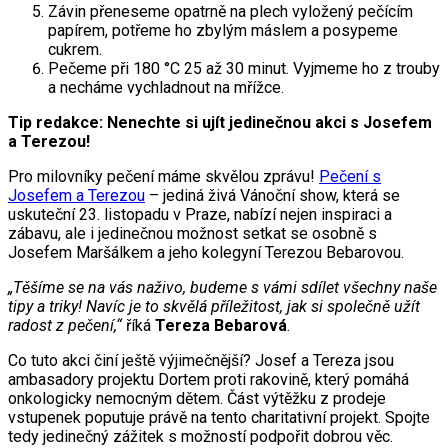
Závin přeneseme opatrně na plech vyložený pečícím
papírem, potřeme ho zbylým máslem a posypeme
cukrem.
Pečeme při 180 °C 25 až 30 minut. Vyjmeme ho z trouby
a necháme vychladnout na mřížce.
Tip redakce: Nenechte si ujít jedinečnou akci s Josefem
a Terezou!
Pro milovníky pečení máme skvělou zprávu!
Pečení s
Josefem a Terezou
– jediná živá Vánoční show, která se
uskuteční 23. listopadu v Praze, nabízí nejen inspiraci a
zábavu, ale i jedinečnou možnost setkat se osobně s
Josefem Maršálkem a jeho kolegyní Terezou Bebarovou.
„Těšíme se na vás naživo, budeme s vámi sdílet všechny naše
tipy a triky! Navíc je to skvělá příležitost, jak si společně užít
radost z pečení,“
říká
Tereza Bebarová
.
Co tuto akci činí ještě výjimečnější? Josef a Tereza jsou
ambasadory projektu Dortem proti rakovině, který pomáhá
onkologicky nemocným dětem. Část výtěžku z prodeje
vstupenek poputuje právě na tento charitativní projekt. Spojte
tedy jedinečný zážitek s možností podpořit dobrou věc.