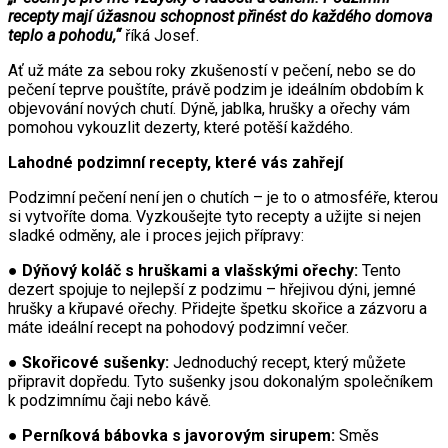
recepty mají úžasnou schopnost přinést do každého domova
teplo a pohodu,“
říká Josef.
Ať už máte za sebou roky zkušeností v pečení, nebo se do
pečení teprve pouštíte, právě podzim je ideálním obdobím k
objevování nových chutí. Dýně, jablka, hrušky a ořechy vám
pomohou vykouzlit dezerty, které potěší každého.
Lahodné podzimní recepty, které vás zahřejí
Podzimní pečení není jen o chutích – je to o atmosféře, kterou
si vytvoříte doma. Vyzkoušejte tyto recepty a užijte si nejen
sladké odměny, ale i proces jejich přípravy:
●
Dýňový koláč s hruškami a vlašskými ořechy:
Tento
dezert spojuje to nejlepší z podzimu – hřejivou dýni, jemné
hrušky a křupavé ořechy. Přidejte špetku skořice a zázvoru a
máte ideální recept na pohodový podzimní večer.
●
Skořicové sušenky:
Jednoduchý recept, který můžete
připravit dopředu. Tyto sušenky jsou dokonalým společníkem
k podzimnímu čaji nebo kávě.
●
Perníková bábovka s javorovým sirupem:
Směs