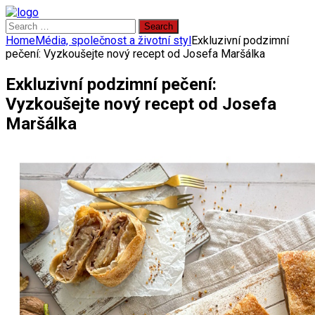
Search
for:
Home
Média, společnost a životní styl
Exkluzivní podzimní
pečení: Vyzkoušejte nový recept od Josefa Maršálka
Exkluzivní podzimní pečení:
Vyzkoušejte nový recept od Josefa
Maršálka