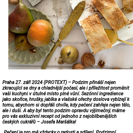
Praha 27. září 2024 (PROTEXT) – Podzim přináší nejen
zkracující se dny a chladnější počasí, ale i příležitost proměnit
vaši kuchyni v útulné místo plné vůní. Sezónní ingredience
jako skořice, hrušky, jablka a vlašské ořechy doslova vybízejí k
tomu, abychom si dopřáli chvíle, kdy pečení zahřeje nejen tělo,
ale i duši. A aby byl tento podzim opravdu výjimečný, máme
pro vás exkluzivní recept od jednoho z nejoblíbenějších
českých cukrářů – Josefa Maršálka!
„Pečení je pro mě vždycky o radosti a sdílení. Podzimní