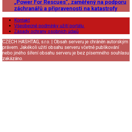
„Power For Rescues”, zaměřený na podporu
záchranářů a připravenosti na katastrofy
Kontakt
Všeobecné podmínky užití portálu
Zásady ochrany osobních údajů
CZECH HASHTAG, s.r.o. | Obsah serveru je chráněn autorským
právem. Jakékoli užití obsahu serveru včetně publikování
nebo jiného šíření obsahu serveru je bez písemného souhlasu
zakázáno.