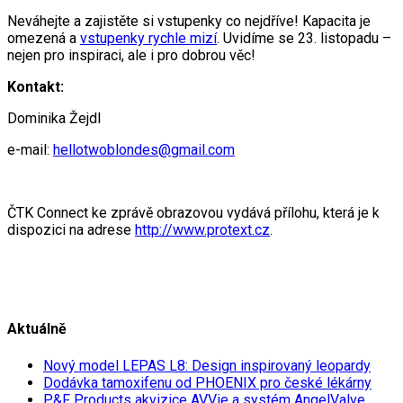
Neváhejte a zajistěte si vstupenky co nejdříve! Kapacita je
omezená a
vstupenky rychle mizí
. Uvidíme se 23. listopadu –
nejen pro inspiraci, ale i pro dobrou věc!
Kontakt:
Dominika Žejdl
e-mail:
hellotwoblondes@gmail.com
ČTK Connect ke zprávě obrazovou vydává přílohu, která je k
dispozici na adrese
http://www.protext.cz
.
Aktuálně
Nový model LEPAS L8: Design inspirovaný leopardy
Dodávka tamoxifenu od PHOENIX pro české lékárny
P&F Products akvizice AVVie a systém AngelValve