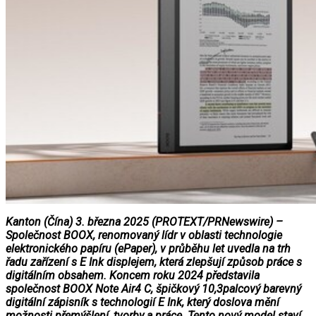
Kanton (Čína) 3. března 2025 (PROTEXT/PRNewswire) –
Společnost BOOX, renomovaný lídr v oblasti technologie
elektronického papíru (ePaper), v průběhu let uvedla na trh
řadu zařízení s E Ink displejem, která zlepšují způsob práce s
digitálním obsahem. Koncem roku 2024 představila
společnost BOOX Note Air4 C, špičkový 10,3palcový barevný
digitální zápisník s technologií E Ink, který doslova mění
možnosti přemýšlení, tvorby a práce. Tento nový model staví