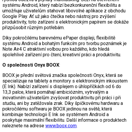
systému Android, který nabízí bezkonkurenční flexibilitu a
umožňuje uživatelům stahovat libovolné aplikace z obchodu
Google Play. Ať už jako čtečka nebo nástroj pro zvýšení
produktivity, toto zařízení s elektronickým papírem se dokáže
přizpůsobit různým potřebám.
Díky pokročilému barevnému ePaper displeji, flexibilitě
systému Android a bohatým funkcím pro tvorbu poznámek je
Note Air4 C atraktivní volbou pro každého, kdo hledá
spolehlivé zařízení pro čtení, kreativní práci a produktivitu.
O společnosti Onyx BOOX
:
BOOX je přední světová značka společnosti Onyx, která se
specializuje na tablety a monitory s elektronickým inkoustem
(E Ink). Nabízí zařízení s displejem o úhlopříčkách od 6 do
13,3 palce, která pomáhají ambiciózním, vytrvalým a
inovativním uživatelům zvyšovat produktivitu při práci i při
studiu, ani by zatěžovala zrak. Díky špičkovému hardwaru a
pokročilému softwaru je BOOX jedinou na světě, která
kombinuje technologii E Ink se systémem Android a
poskytuje maximální flexibilitu. Další informace o produktech
naleznete na adrese
www.boox.com
.