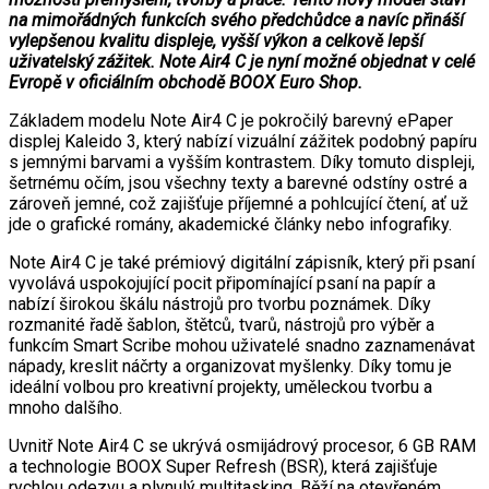
na mimořádných funkcích svého předchůdce a navíc přináší
vylepšenou kvalitu displeje, vyšší výkon a celkově lepší
uživatelský zážitek. Note Air4 C je nyní možné objednat v celé
Evropě v oficiálním obchodě BOOX Euro Shop.
Základem modelu Note Air4 C je pokročilý barevný ePaper
displej Kaleido 3, který nabízí vizuální zážitek podobný papíru
s jemnými barvami a vyšším kontrastem. Díky tomuto displeji,
šetrnému očím, jsou všechny texty a barevné odstíny ostré a
zároveň jemné, což zajišťuje příjemné a pohlcující čtení, ať už
jde o grafické romány, akademické články nebo infografiky.
Note Air4 C je také prémiový digitální zápisník, který při psaní
vyvolává uspokojující pocit připomínající psaní na papír a
nabízí širokou škálu nástrojů pro tvorbu poznámek. Díky
rozmanité řadě šablon, štětců, tvarů, nástrojů pro výběr a
funkcím Smart Scribe mohou uživatelé snadno zaznamenávat
nápady, kreslit náčrty a organizovat myšlenky. Díky tomu je
ideální volbou pro kreativní projekty, uměleckou tvorbu a
mnoho dalšího.
Uvnitř Note Air4 C se ukrývá osmijádrový procesor, 6 GB RAM
a technologie BOOX Super Refresh (BSR), která zajišťuje
rychlou odezvu a plynulý multitasking. Běží na otevřeném