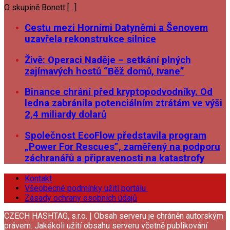
O skupině Bonett […]
Cestu mezi Horními Datyněmi a Šenovem
uzavřela rekonstrukce silnice
Živě: Operaci Naděje – setkání plných
zajímavých hostů “Běž domů, Ivane”
Binance chrání před kryptopodvodníky. Od
ledna zabránila potenciálním ztrátám ve výši
2,4 miliardy dolarů
Společnost EcoFlow představila program
„Power For Rescues”, zaměřený na podporu
záchranářů a připravenosti na katastrofy
Kontakt
Všeobecné podmínky užití portálu
Zásady ochrany osobních údajů
CZECH HASHTAG, s.r.o. | Obsah serveru je chráněn autorským
právem. Jakékoli užití obsahu serveru včetně publikování