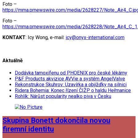
Foto –
https://mma.prnewswire.com/media/2628227/Note_Air4_C.jp
Foto –
https://mma.prnewswire.com/media/2628228/Note_Air4_C_1.
KONTAKT
: Icy Wong, e-mail:
icy@onyx-international.com
Aktuálně
Dodávka tamoxifenu od PHOENIX pro české lékárny
P&F Products akvizice AVVie a systém AngelValve
Rekonstrukce Skuhrov: Uzavírka a objížďky na silnici
Ridera Bohemia: Konec řízení ČIŽP o haldu Heřmanice
Rohlík: Nárůst popularity nealko piva v Česku
Skupina Bonett dokončila novou
firemní identitu