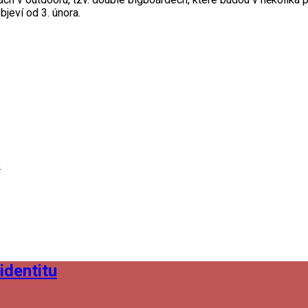
jeví od 3. února.
e
identitu