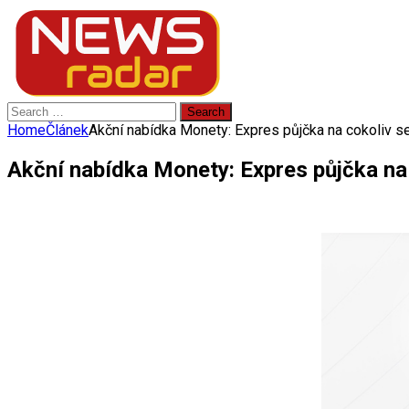
Search
for:
Home
Článek
Akční nabídka Monety: Expres půjčka na cokoliv se
Akční nabídka Monety: Expres půjčka na c