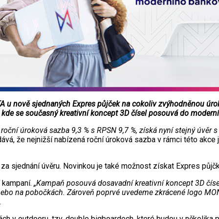
u nově sjednaných Expres půjček na cokoliv zvýhodněnou úrokov
kde se současný kreativní koncept 3D čísel posouvá do moderního
oční úroková sazba 9,3 % s RPSN 9,7 %, získá nyní stejný úvěr 
ává, že nejnižší nabízená roční úroková sazba v rámci této ak
a sjednání úvěru. Novinkou je také možnost získat Expres půjčk
í kampaní.
„Kampaň posouvá dosavadní kreativní koncept 3D čísel
nline nebo na pobočkách. Zároveň poprvé uvedeme zkrácené log
.
h v outdooru, tzv. double bigboardech, které budou v několika p