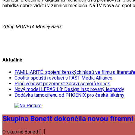
nabídka dobře vidět i v zimních měsících. Na TV Nova se spot ob
Zdroj: MONETA Money Bank
Aktuálně
FAMILIARITÉ: spojení ženských hlasů ve filmu a literatuř
Coolita spouští revoluci s FAST Media Alliance
Proč věnovat pozornost zdraví seniorů koček
Nový model LEPAS L8: Design inspirovaný leopardy
Dodávka tamoxifenu od PHOENIX pro české lékárny
Skupina Bonett dokončila novou firemní 
O skupině Bonett […]