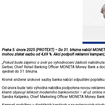
Praha 5. února 2025 (PROTEXT) – Do 31. března nabízí MONETA 
mohou získat sazbu od 4,69 %. Akci podpoří reklamní kampaní, 
„Pokud bude zájemci o úvěr po vyhodnocení žádosti nabídnuta r
Gerber, Chief Retail Banking Officer MONETA Money Bank a dod
sjednat do 31. března.
Kromě snížené úrokové sazby banka nabízí odpuštění poplatku z
Od února bude tato výhodná nabídka podpořena novou reklamn
klienti objevují lehkost moderního bankovnictví – ať už o
Sandra Kalijanko, Chief Marketing Officer MONETA Money Bank
Kampaň proběhne v digitálních kanálech a na prémiových plochác