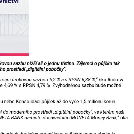
ou sazbu nižší až o jednu třetinu. Zájemci o půjčku tak
 prostředí „digitální pobočky“.
s roční úrokovou sazbou 6,2 % a s RPSN 6,38 %,“
říká Andrew
ce je 4,69 % s RPSN 4,79 %. Zvýhodněnou sazbu bude možné
u nebo Konsolidaci půjček až do výše 1,5 milionu korun.
 do moderního prostředí „digitální pobočky“, ve kterém naši
o MONETA BANK namísto dosavadního MONETA Money Bank,“
říká
řípadech doplněny speciálními svítícími neony, aby byla