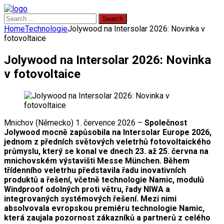
Search
for:
Home
Technologie
Jolywood na Intersolar 2026: Novinka v
fotovoltaice
Jolywood na Intersolar 2026: Novinka
v fotovoltaice
Mnichov (Německo) 1. července 2026 –
Společnost
Jolywood mocně zapůsobila na Intersolar Europe 2026,
jednom z předních světových veletrhů fotovoltaického
průmyslu, který se konal ve dnech 23. až 25. června na
mnichovském výstavišti Messe München. Během
třídenního veletrhu představila řadu inovativních
produktů a řešení, včetně technologie Namic, modulů
Windproof odolných proti větru, řady NIWA a
integrovaných systémových řešení. Mezi nimi
absolvovala evropskou premiéru technologie Namic,
která zaujala pozornost zákazníků a partnerů z celého