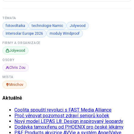
TÉMATA
fotovoltaika
technologie Namic
Jolywood
Intersolar Europe 2026
moduly Windproof
FIRMY A ORGANIZACE
Jolywood
OSOBY
Chris Zou
MÍSTA
Mnichov
Aktuálně
Coolita spouští revoluci s FAST Media Alliance
Proč věnovat pozornost zdraví seniorů koček
Nový model LEPAS L8: Design inspirovaný leopardy
Dodávka tamoxifenu od PHOENIX pro české lékárny
P&F Products akvizice AVVie a systém AngelValve