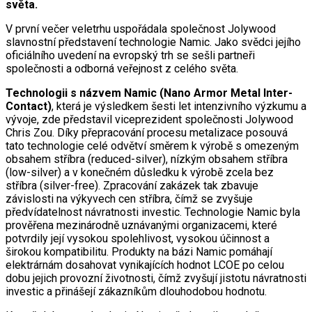
světa.
V první večer veletrhu uspořádala společnost Jolywood
slavnostní představení technologie Namic. Jako svědci jejího
oficiálního uvedení na evropský trh se sešli partneři
společnosti a odborná veřejnost z celého světa.
Technologii s názvem Namic (Nano Armor Metal Inter-
Contact)
, která je výsledkem šesti let intenzivního výzkumu a
vývoje, zde představil viceprezident společnosti Jolywood
Chris Zou. Díky přepracování procesu metalizace posouvá
tato technologie celé odvětví směrem k výrobě s omezeným
obsahem stříbra (reduced-silver), nízkým obsahem stříbra
(low-silver) a v konečném důsledku k výrobě zcela bez
stříbra (silver-free). Zpracování zakázek tak zbavuje
závislosti na výkyvech cen stříbra, čímž se zvyšuje
předvídatelnost návratnosti investic. Technologie Namic byla
prověřena mezinárodně uznávanými organizacemi, které
potvrdily její vysokou spolehlivost, vysokou účinnost a
širokou kompatibilitu. Produkty na bázi Namic pomáhají
elektrárnám dosahovat vynikajících hodnot LCOE po celou
dobu jejich provozní životnosti, čímž zvyšují jistotu návratnosti
investic a přinášejí zákazníkům dlouhodobou hodnotu.