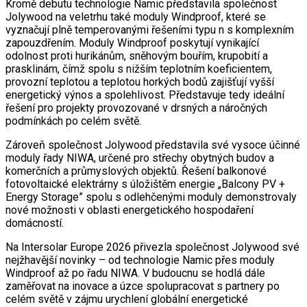
Kromě debutu technologie Namic představila společnost
Jolywood na veletrhu také moduly Windproof, které se
vyznačují plně temperovanými řešeními typu n s komplexním
zapouzdřením. Moduly Windproof poskytují vynikající
odolnost proti hurikánům, sněhovým bouřím, krupobití a
prasklinám, čímž spolu s nižším teplotním koeficientem,
provozní teplotou a teplotou horkých bodů zajišťují vyšší
energetický výnos a spolehlivost. Představuje tedy ideální
řešení pro projekty provozované v drsných a náročných
podmínkách po celém světě.
Zároveň společnost Jolywood představila své vysoce účinné
moduly řady NIWA, určené pro střechy obytných budov a
komerčních a průmyslových objektů. Řešení balkonové
fotovoltaické elektrárny s úložištěm energie „Balcony PV +
Energy Storage” spolu s odlehčenými moduly demonstrovaly
nové možnosti v oblasti energetického hospodaření
domácností.
Na Intersolar Europe 2026 přivezla společnost Jolywood své
nejžhavější novinky – od technologie Namic přes moduly
Windproof až po řadu NIWA. V budoucnu se hodlá dále
zaměřovat na inovace a úzce spolupracovat s partnery po
celém světě v zájmu urychlení globální energetické