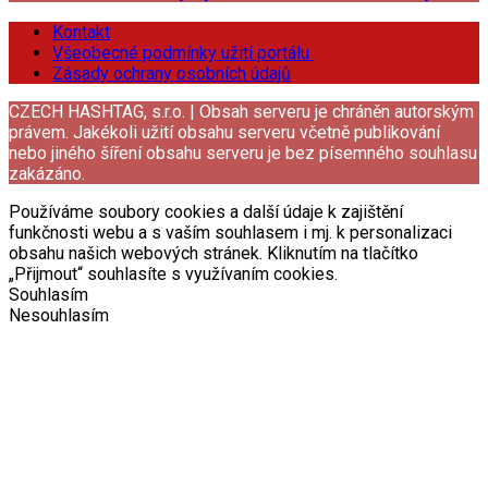
Kontakt
Všeobecné podmínky užití portálu
Zásady ochrany osobních údajů
CZECH HASHTAG, s.r.o. | Obsah serveru je chráněn autorským
právem. Jakékoli užití obsahu serveru včetně publikování
nebo jiného šíření obsahu serveru je bez písemného souhlasu
zakázáno.
Používáme soubory cookies a další údaje k zajištění
funkčnosti webu a s vaším souhlasem i mj. k personalizaci
obsahu našich webových stránek. Kliknutím na tlačítko
„Přijmout“ souhlasíte s využívaním cookies.
Souhlasím
Nesouhlasím