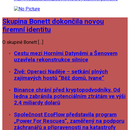
Skupina Bonett dokončila novou
firemní identitu
O skupině Bonett […]
Cestu mezi Horními Datyněmi a Šenovem
uzavřela rekonstrukce silnice
Živě: Operaci Naděje – setkání plných
zajímavých hostů “Běž domů, Ivane”
Binance chrání před kryptopodvodníky. Od
ledna zabránila potenciálním ztrátám ve výši
2,4 miliardy dolarů
Společnost EcoFlow představila program
„Power For Rescues”, zaměřený na podporu
záchranářů a připravenosti na katastrofy