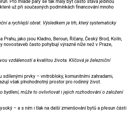
un. Pro mladé páry se tak malý byt často stává jedinou
ny, které už při současných podmínkách financování mnoho
í a rychlejší obrat. Výsledkem je trh, který systematicky
 Prahu, jako jsou Kladno, Beroun, Říčany, Český Brod, Kolín,
y novostaveb často pohybují výrazně níže než v Praze,
u vzdáleností a kvalitou života. Klíčová je železniční
 sdílenými prvky – vnitrobloky, komunitními zahradami,
zují však plnohodnotný prostor pro rodinný život.
o bydlení, může to ovlivňovat i jejich rozhodování o založení
ysoký – a s ním i tlak na další zmenšování bytů a přesun části