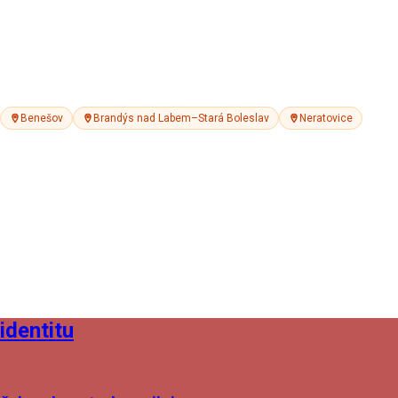
Benešov
Brandýs nad Labem–Stará Boleslav
Neratovice
identitu