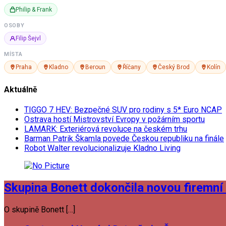
Philip & Frank
OSOBY
Filip Šejvl
MÍSTA
Praha
Kladno
Beroun
Říčany
Český Brod
Kolín
Aktuálně
TIGGO 7 HEV: Bezpečné SUV pro rodiny s 5* Euro NCAP
Ostrava hostí Mistrovství Evropy v požárním sportu
LAMARK: Exteriérová revoluce na českém trhu
Barman Patrik Škamla povede Českou republiku na finále
Robot Walter revolucionalizuje Kladno Living
Skupina Bonett dokončila novou firemní 
O skupině Bonett […]