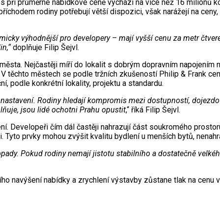
při průměrné nabídkové ceně vychází na více než 16 milionů kor
 příchodem rodiny potřebují větší dispozici, však narážejí na ce
cky výhodnější pro developery – mají vyšší cenu za metr čtverečn
in,“
doplňuje Filip Šejvl.
ěsta. Nejčastěji míří do lokalit s dobrým dopravním napojením na
 těchto městech se podle tržních zkušeností Philip & Frank cen
, podle konkrétní lokality, projektu a standardu.
nastavení. Rodiny hledají kompromis mezi dostupností, dojezdovo
lňuje, jsou lidé ochotni Prahu opustit
,“ říká Filip Šejvl.
 Developeři čím dál častěji nahrazují část soukromého prostoru
Tyto prvky mohou zvýšit kvalitu bydlení u menších bytů, nenahra
pady. Pokud rodiny nemají jistotu stabilního a dostatečně velkéh
ího navýšení nabídky a zrychlení výstavby zůstane tlak na cenu v