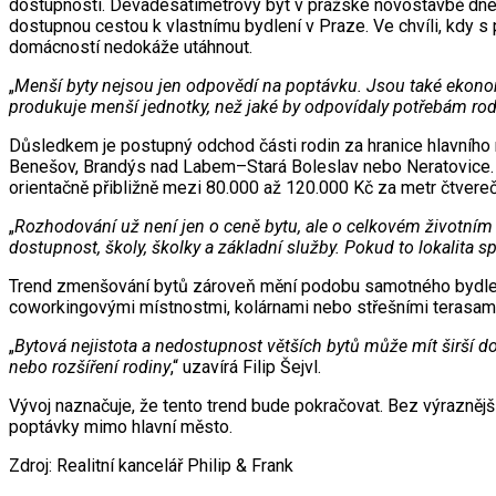
dostupnosti. Devadesátimetrový byt v pražské novostavbě dnes 
dostupnou cestou k vlastnímu bydlení v Praze. Ve chvíli, kdy s
domácností nedokáže utáhnout.
„
Menší byty nejsou jen odpovědí na poptávku. Jsou také ekonomi
produkuje menší jednotky, než jaké by odpovídaly potřebám rod
Důsledkem je postupný odchod části rodin za hranice hlavního m
Benešov, Brandýs nad Labem–Stará Boleslav nebo Neratovice. V
orientačně přibližně mezi 80.000 až 120.000 Kč za metr čtvereční
„
Rozhodování už není jen o ceně bytu, ale o celkovém životním 
dostupnost, školy, školky a základní služby. Pokud to lokalita sp
Trend zmenšování bytů zároveň mění podobu samotného bydlení.
coworkingovými místnostmi, kolárnami nebo střešními terasami. 
„
Bytová nejistota a nedostupnost větších bytů může mít širší do
nebo rozšíření rodiny
,“ uzavírá Filip Šejvl.
Vývoj naznačuje, že tento trend bude pokračovat. Bez výraznějš
poptávky mimo hlavní město.
Zdroj: Realitní kancelář Philip & Frank