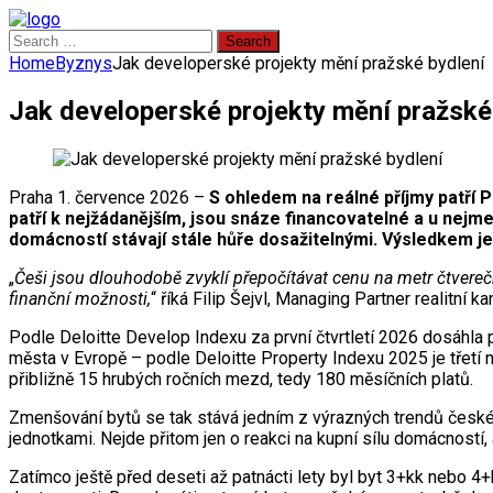
Search
for:
Home
Byznys
Jak developerské projekty mění pražské bydlení
Jak developerské projekty mění pražské
Praha 1. července 2026 –
S ohledem na reálné příjmy patří 
patří k nejžádanějším, jsou snáze financovatelné a u nejm
domácností stávají stále hůře dosažitelnými. Výsledkem je
„
Češi jsou dlouhodobě zvyklí přepočítávat cenu na metr čtvereč
finanční možnosti,
“ říká Filip Šejvl, Managing Partner realitní k
Podle Deloitte Develop Indexu za první čtvrtletí 2026 dosáhla
města v Evropě – podle Deloitte Property Indexu 2025 je třet
přibližně 15 hrubých ročních mezd, tedy 180 měsíčních platů.
Zmenšování bytů se tak stává jedním z výrazných trendů českého
jednotkami. Nejde přitom jen o reakci na kupní sílu domácností,
Zatímco ještě před deseti až patnácti lety byl byt 3+kk nebo 