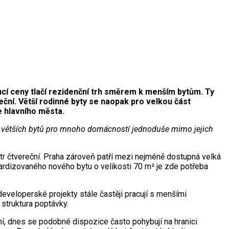
cí ceny tlačí rezidenční trh směrem k menším bytům. Ty
eční. Větší rodinné byty se naopak pro velkou část
e hlavního města.
je u větších bytů pro mnoho domácností jednoduše mimo jejich
r čtvereční. Praha zároveň patří mezi nejméně dostupná velká
ardizovaného nového bytu o velikosti 70 m² je zde potřeba
eveloperské projekty stále častěji pracují s menšími
 struktura poptávky.
í, dnes se podobné dispozice často pohybují na hranici