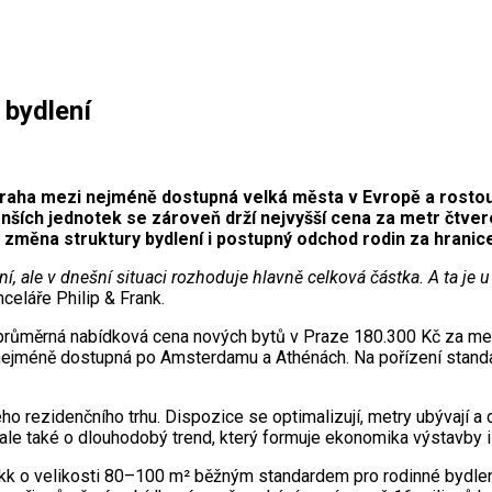
 bydlení
Praha mezi nejméně dostupná velká města v Evropě a rostou
enších jednotek se zároveň drží nejvyšší cena za metr čtver
 změna struktury bydlení i postupný odchod rodin za hranic
ní, ale v dnešní situaci rozhoduje hlavně celková částka. A ta 
anceláře Philip & Frank.
 průměrná nabídková cena nových bytů v Praze 180.300 Kč za met
í nejméně dostupná po Amsterdamu a Athénách. Na pořízení stand
 rezidenčního trhu. Dispozice se optimalizují, metry ubývají a d
 ale také o dlouhodobý trend, který formuje ekonomika výstavby i
4+kk o velikosti 80–100 m² běžným standardem pro rodinné bydlen