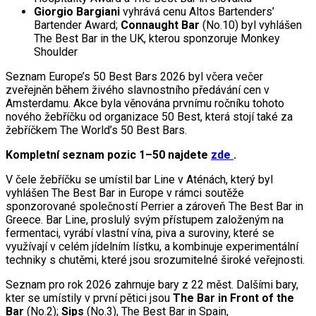
Giorgio Bargiani
vyhrává cenu Altos Bartenders’
Bartender Award;
Connaught Bar
(No.10) byl vyhlášen
The Best Bar in the UK, kterou sponzoruje Monkey
Shoulder
Seznam Europe’s 50 Best Bars 2026 byl včera večer
zveřejněn během živého slavnostního předávání cen v
Amsterdamu. Akce byla věnována prvnímu ročníku tohoto
nového žebříčku od organizace 50 Best, která stojí také za
žebříčkem The World’s 50 Best Bars.
Kompletní seznam pozic 1–50 najdete
zde
.
V čele žebříčku se umístil bar Line v Aténách, který byl
vyhlášen The Best Bar in Europe v rámci soutěže
sponzorované společností Perrier a zároveň The Best Bar in
Greece. Bar Line, proslulý svým přístupem založeným na
fermentaci, vyrábí vlastní vína, piva a suroviny, které se
využívají v celém jídelním lístku, a kombinuje experimentální
techniky s chutěmi, které jsou srozumitelné široké veřejnosti.
Seznam pro rok 2026 zahrnuje bary z 22 měst. Dalšími bary,
kter se umístily v první pětici jsou
The Bar in Front of the
Bar
(No.2);
Sips
(No.3), The Best Bar in Spain,