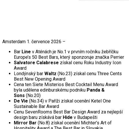
Amsterdam 1. července 2026 –
Bar
Line
v Aténách je No.1 v prvním ročníku žebříčku
Europe’s 50 Best Bars, který sponzoruje značka Perrier
Salvatore Calabrese
získal cenu Roku Industry Icon
Award
Londýnský bar
Waltz
(No.23) získal cenu Three Cents
Best New Opening Award
Cena ten Siete Misterios Best Cocktail Menu Award
byla udělena edinburskému podniku
Panda &
Sons
(No.20)
De Vie
(No.34) v Paříži získal ocenění Ketel One
Sustainable Bar Award
Cenu SevenRooms Best Bar Design Award za nejlepší
design baru získává bar
Hide
v Budapešti
Mirror Bar
(No.8) získal ocenění Michter’s Art of
Hospitality Award a The Best Bar in Slovakia