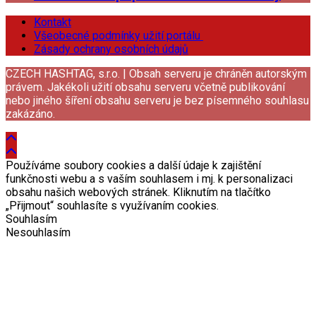
Kontakt
Všeobecné podmínky užití portálu
Zásady ochrany osobních údajů
CZECH HASHTAG, s.r.o. | Obsah serveru je chráněn autorským
právem. Jakékoli užití obsahu serveru včetně publikování
nebo jiného šíření obsahu serveru je bez písemného souhlasu
zakázáno.
Používáme soubory cookies a další údaje k zajištění
funkčnosti webu a s vaším souhlasem i mj. k personalizaci
obsahu našich webových stránek. Kliknutím na tlačítko
„Přijmout“ souhlasíte s využívaním cookies.
Souhlasím
Nesouhlasím