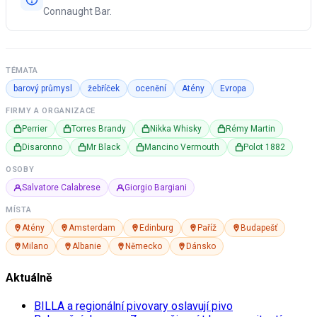
Connaught Bar.
TÉMATA
barový průmysl
žebříček
ocenění
Atény
Evropa
FIRMY A ORGANIZACE
Perrier
Torres Brandy
Nikka Whisky
Rémy Martin
Disaronno
Mr Black
Mancino Vermouth
Polot 1882
OSOBY
Salvatore Calabrese
Giorgio Bargiani
MÍSTA
Atény
Amsterdam
Edinburg
Paříž
Budapešť
Milano
Albanie
Německo
Dánsko
Aktuálně
BILLA a regionální pivovary oslavují pivo