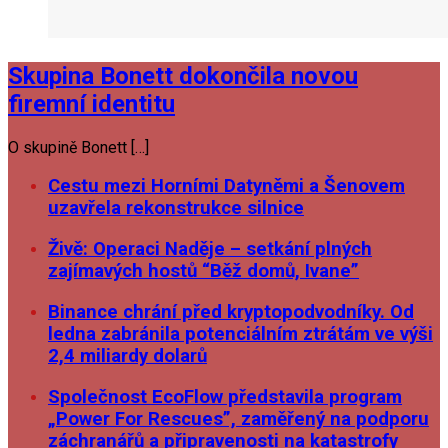
Skupina Bonett dokončila novou
firemní identitu
O skupině Bonett […]
Cestu mezi Horními Datyněmi a Šenovem
uzavřela rekonstrukce silnice
Živě: Operaci Naděje – setkání plných
zajímavých hostů “Běž domů, Ivane”
Binance chrání před kryptopodvodníky. Od
ledna zabránila potenciálním ztrátám ve výši
2,4 miliardy dolarů
Společnost EcoFlow představila program
„Power For Rescues”, zaměřený na podporu
záchranářů a připravenosti na katastrofy