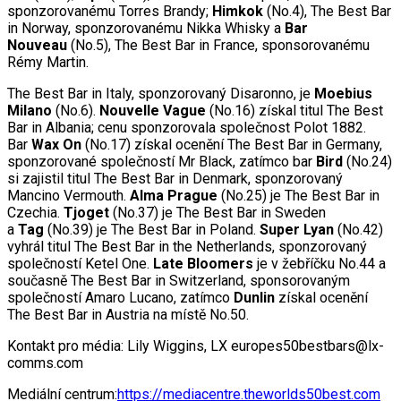
sponzorovanému Torres Brandy;
Himkok
(No.4), The Best Bar
in Norway, sponzorovanému Nikka Whisky a
Bar
Nouveau
(No.5), The Best Bar in France, sponsorovanému
Rémy Martin.
The Best Bar in Italy, sponzorovaný Disaronno, je
Moebius
Milano
(No.6).
Nouvelle Vague
(No.16) získal titul The Best
Bar in Albania; cenu sponzorovala společnost Polot 1882.
Bar
Wax On
(No.17) získal ocenění The Best Bar in Germany,
sponzorované společností Mr Black, zatímco bar
Bird
(No.24)
si zajistil titul The Best Bar in Denmark, sponzorovaný
Mancino Vermouth.
Alma Prague
(No.25) je The Best Bar in
Czechia.
Tjoget
(No.37) je The Best Bar in Sweden
a
Tag
(No.39) je The Best Bar in Poland.
Super Lyan
(No.42)
vyhrál titul The Best Bar in the Netherlands, sponzorovaný
společností Ketel One.
Late Bloomers
je v žebříčku No.44 a
současně The Best Bar in Switzerland, sponsorovaným
společností Amaro Lucano, zatímco
Dunlin
získal ocenění
The Best Bar in Austria na místě No.50.
Kontakt pro média: Lily Wiggins, LX europes50bestbars@lx-
comms.com
Mediální centrum:
https://mediacentre.theworlds50best.com