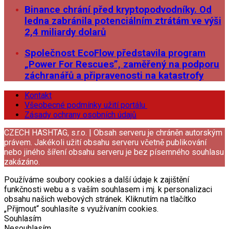
Binance chrání před kryptopodvodníky. Od
ledna zabránila potenciálním ztrátám ve výši
2,4 miliardy dolarů
Společnost EcoFlow představila program
„Power For Rescues”, zaměřený na podporu
záchranářů a připravenosti na katastrofy
Kontakt
Všeobecné podmínky užití portálu
Zásady ochrany osobních údajů
CZECH HASHTAG, s.r.o. | Obsah serveru je chráněn autorským
právem. Jakékoli užití obsahu serveru včetně publikování
nebo jiného šíření obsahu serveru je bez písemného souhlasu
zakázáno.
Používáme soubory cookies a další údaje k zajištění
funkčnosti webu a s vaším souhlasem i mj. k personalizaci
obsahu našich webových stránek. Kliknutím na tlačítko
„Přijmout“ souhlasíte s využívaním cookies.
Souhlasím
Nesouhlasím