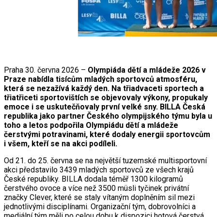
Praha 30. června 2026 –
Olympiáda dětí a mládeže 2026 v
Praze nabídla tisícům mladých sportovců atmosféru,
která se nezažívá každý den. Na třiadvaceti sportech a
třiatřiceti sportovištích se objevovaly výkony, propukaly
emoce i se uskutečňovaly první velké sny. BILLA Česká
republika jako partner Českého olympijského týmu byla u
toho a letos podpořila Olympiádu dětí a mládeže
čerstvými potravinami, které dodaly energii sportovcům
i všem, kteří se na akci podíleli.
Od 21. do 25. června se na největší tuzemské multisportovní
akci představilo 3439 mladých sportovců ze všech krajů
České republiky. BILLA dodala téměř 1300 kilogramů
čerstvého ovoce a více než 3500 müsli tyčinek privátní
značky Clever, které se staly vítaným doplněním sil mezi
jednotlivými disciplínami. Organizační tým, dobrovolníci a
mediální tým měli po celou dobu k dispozici hotová čerstvá