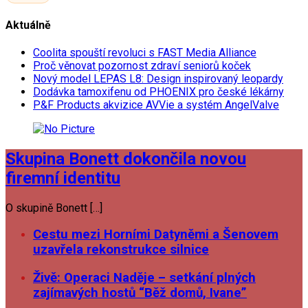
Aktuálně
Coolita spouští revoluci s FAST Media Alliance
Proč věnovat pozornost zdraví seniorů koček
Nový model LEPAS L8: Design inspirovaný leopardy
Dodávka tamoxifenu od PHOENIX pro české lékárny
P&F Products akvizice AVVie a systém AngelValve
Skupina Bonett dokončila novou
firemní identitu
O skupině Bonett […]
Cestu mezi Horními Datyněmi a Šenovem
uzavřela rekonstrukce silnice
Živě: Operaci Naděje – setkání plných
zajímavých hostů “Běž domů, Ivane”