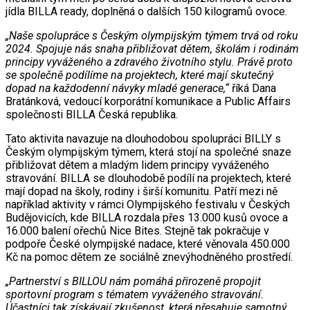
jídla BILLA ready, doplněná o dalších 150 kilogramů ovoce.
„Naše spolupráce s Českým olympijským týmem trvá od roku
2024. Spojuje nás snaha přibližovat dětem, školám i rodinám
principy vyváženého a zdravého životního stylu. Právě proto
se společně podílíme na projektech, které mají skutečný
dopad na každodenní návyky mladé generace,“
říká Dana
Bratánková, vedoucí korporátní komunikace a Public Affairs
společnosti BILLA Česká republika.
Tato aktivita navazuje na dlouhodobou spolupráci BILLY s
Českým olympijským týmem, která stojí na společné snaze
přibližovat dětem a mladým lidem principy vyváženého
stravování. BILLA se dlouhodobě podílí na projektech, které
mají dopad na školy, rodiny i širší komunitu. Patří mezi ně
například aktivity v rámci Olympijského festivalu v Českých
Budějovicích, kde BILLA rozdala přes 13.000 kusů ovoce a
16.000 balení ořechů Nice Bites. Stejně tak pokračuje v
podpoře České olympijské nadace, které věnovala 450.000
Kč na pomoc dětem ze sociálně znevýhodněného prostředí.
„Partnerství s BILLOU nám pomáhá přirozeně propojit
sportovní program s tématem vyváženého stravování.
Účastníci tak získávají zkušenost, která přesahuje samotný