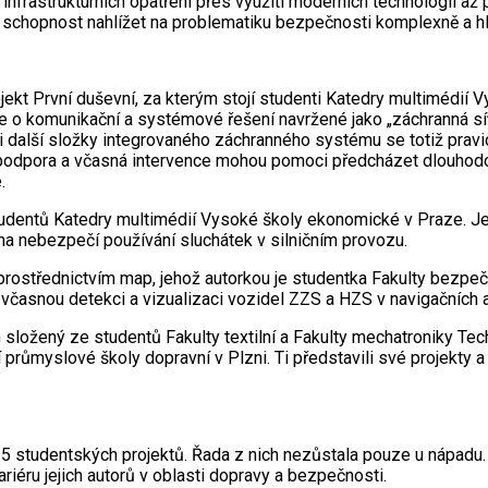
 infrastrukturních opatření přes využití moderních technologií 
li schopnost nahlížet na problematiku bezpečnosti komplexně a 
kt První duševní, za kterým stojí studenti Katedry multimédií 
e o komunikační a systémové řešení navržené jako „záchranná síť 
či i další složky integrovaného záchranného systému se totiž pra
 podpora a včasná intervence mohou pomoci předcházet dlouhodo
.
 studentů Katedry multimédií Vysoké školy ekonomické v Praze. J
a nebezpečí používání sluchátek v silničním provozu.
 prostřednictvím map, jehož autorkou je studentka Fakulty bezpe
včasnou detekci a vizualizaci vozidel ZZS a HZS v navigačních a
ým složený ze studentů Fakulty textilní a Fakulty mechatroniky Te
ůmyslové školy dopravní v Plzni. Ti představili své projekty a i
 studentských projektů. Řada z nich nezůstala pouze u nápadu. Ně
iéru jejich autorů v oblasti dopravy a bezpečnosti.