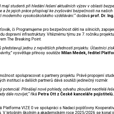
 mají studenti při hledání řešení aktuálních výzev v oblasti bezp
 a že jejich práce přispívají ke zvyšování bezpečnosti na našich 
stí moderního vysokoškolského vzdělávání.“
dodává
prof. Dr. In
šťovák, či Programujeme pro bezpečnost dětí na silnicích, zapoje
du dopravní infrastruktury. Vítěznému týmu ze 7. ročníku projekt
vem The Breaking Point.
představují jednu z největších předností projektu. Účastníci zí
návrhy,”
vysvětluje přínosy soutěže
Milan Medek, ředitel Platf
li možnost spolupracovat s partnery projektu. Právě propojení stu
h institucí a dalších partnerů dává soutěži jedinečný rozměr.
ký potenciál. Přinášejí nové pohledy, odvahu zkoušet neotřelá ř
y dále rozvíjet,“
říká
Petra Ott z České kanceláře pojistitelů.
Platforma VIZE 0 ve spolupráci s Nadací pojišťovny Kooperativa
lů. V letošním školním a akademickém roce 2025/2026 se konal 