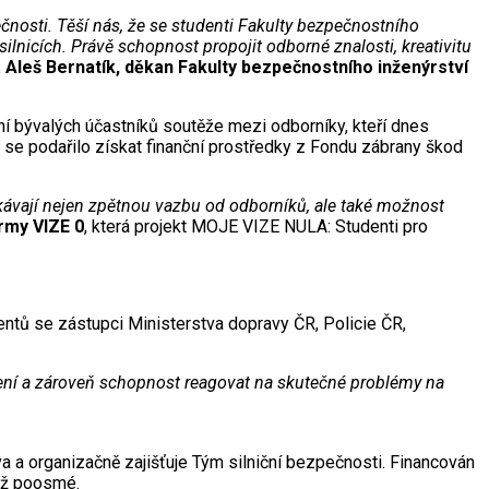
ečnosti. Těší nás, že se studenti Fakulty bezpečnostního
silnicích. Právě schopnost propojit odborné znalosti, kreativitu
g. Aleš Bernatík, děkan Fakulty bezpečnostního inženýrství
ní bývalých účastníků soutěže mezi odborníky, kteří dnes
u se podařilo získat finanční prostředky z Fondu zábrany škod
skávají nejen zpětnou vazbu od odborníků, ale také možnost
ormy VIZE 0
, která projekt MOJE VIZE NULA: Studenti pro
dentů se zástupci Ministerstva dopravy ČR, Policie ČR,
ešení a zároveň schopnost reagovat na skutečné problémy na
 a organizačně zajišťuje Tým silniční bezpečnosti. Financován
již poosmé.