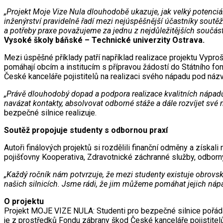
„Projekt Moje Vize Nula dlouhodobě ukazuje, jak velký potenciál
inženýrství pravidelně řadí mezi nejúspěšnější účastníky soutěže
a potřeby praxe považujeme za jednu z nejdůležitějších součá
Vysoké školy báňské – Technické univerzity Ostrava.
Mezi úspěšné příklady patří například realizace projektu Vypro
pomáhají obcím a institucím s přípravou žádostí do Státního fon
České kanceláře pojistitelů na realizaci svého nápadu pod náz
„Právě dlouhodobý dopad a podpora realizace kvalitních nápadů 
navázat kontakty, absolvovat odborné stáže a dále rozvíjet své 
bezpečné silnice realizuje.
Soutěž propojuje studenty s odbornou praxí
Autoři finálových projektů si rozdělili finanční odměny a získa
pojišťovny Kooperativa, Zdravotnické záchranné služby, odbornýc
„Každý ročník nám potvrzuje, že mezi studenty existuje obrovs
našich silnicích. Jsme rádi, že jim můžeme pomáhat jejich nápad
O projektu
Projekt MOJE VIZE NULA: Studenti pro bezpečné silnice pořádá 
je z prostředků Fondu zábrany škod České kanceláře pojistite