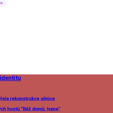
Ott
identitu
ela rekonstrukce silnice
ých hostů “Běž domů, Ivane”