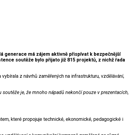
dá generace má zájem aktivně přispívat k bezpečnější
ence soutěže bylo přijato již 815 projektů, z nichž řada
vybírala z návrhů zaměřených na infrastrukturu, vzdělávání,
tou soutěže je, že mnoho nápadů nekončí pouze v prezentacích,
matem, které propojuje technické, ekonomické, pedagogické i