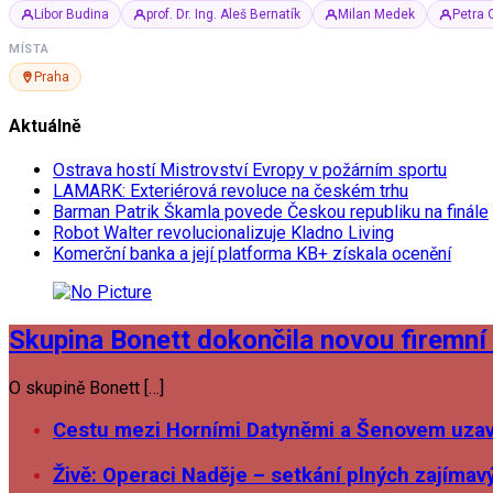
Libor Budina
prof. Dr. Ing. Aleš Bernatík
Milan Medek
Petra 
MÍSTA
Praha
Aktuálně
Ostrava hostí Mistrovství Evropy v požárním sportu
LAMARK: Exteriérová revoluce na českém trhu
Barman Patrik Škamla povede Českou republiku na finále
Robot Walter revolucionalizuje Kladno Living
Komerční banka a její platforma KB+ získala ocenění
Skupina Bonett dokončila novou firemní 
O skupině Bonett […]
Cestu mezi Horními Datyněmi a Šenovem uzavř
Živě: Operaci Naděje – setkání plných zajímav