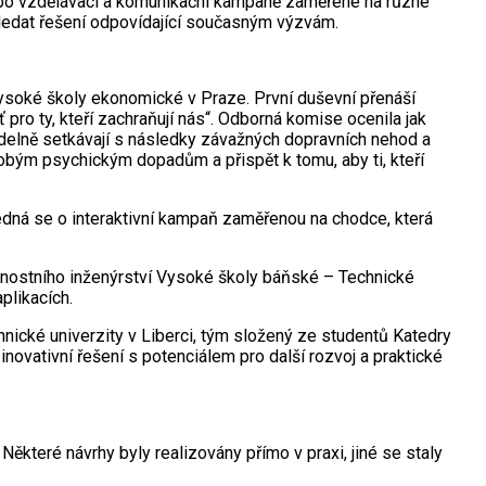
až po vzdělávací a komunikační kampaně zaměřené na různé
hledat řešení odpovídající současným výzvám.
Vysoké školy ekonomické v Praze. První duševní přenáší
pro ty, kteří zachraňují nás“. Odborná komise ocenila jak
videlně setkávají s následky závažných dopravních nehod a
bým psychickým dopadům a přispět k tomu, aby ti, kteří
edná se o interaktivní kampaň zaměřenou na chodce, která
čnostního inženýrství Vysoké školy báňské – Technické
plikacích.
chnické univerzity v Liberci, tým složený ze studentů Katedry
novativní řešení s potenciálem pro další rozvoj a praktické
které návrhy byly realizovány přímo v praxi, jiné se staly