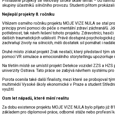
Přihlášené projekty se věnovaly široké škále témat – od návrhů
skupiny účastníků silničního provozu. Studenti přitom prokáza
Nejlepší projekty 8. ročníku
Vítězem osmého ročníku projektu MOJE VIZE NULA se stal proje
principy první pomoci do péče o mentální zdraví záchranářů. Jd
potřebnost, tak návrh řešení tohoto projektu. Zdravotníci, hasi
dalších traumatických událostí. Právě dostupná psychologická
zachraňují životy na silnicích, měli dostatek sil pomáhat i nadále
Druhé místo získal projekt Zrak nestačí, který představil tým
pomocí VR simulace a emocionálního storytellingu upozorňuje n
Na třetím místě se umístil projekt Detekce vozidel ZZS a HZS
univerzity Ostrava. Tato práce se zabývá návrhem systému pro 
Porota ocenila také další finalisty, mezi které se probojoval t
multimédií Vysoké školy ekonomické v Praze a student Střední pr
využití.
Osm let nápadů, které mění realitu
Za dobu existence projektu MOJE VIZE NULA bylo přijato již 815
základem pro diplomové práce, odborné stáže nebo profesní kar