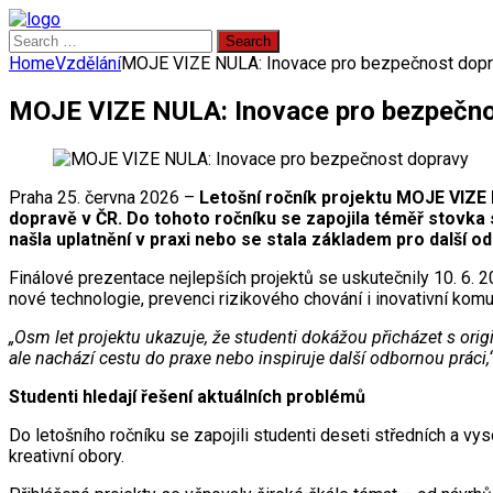
Search
for:
Home
Vzdělání
MOJE VIZE NULA: Inovace pro bezpečnost dop
MOJE VIZE NULA: Inovace pro bezpečno
Praha 25. června 2026 –
Letošní ročník projektu MOJE VIZE 
dopravě v ČR. Do tohoto ročníku se zapojila téměř stovka s
našla uplatnění v praxi nebo se stala základem pro další o
Finálové prezentace nejlepších projektů se uskutečnily 10. 6. 
nové technologie, prevenci rizikového chování i inovativní kom
„Osm let projektu ukazuje, že studenti dokážou přicházet s or
ale nachází cestu do praxe nebo inspiruje další odbornou práci,
Studenti hledají řešení aktuálních problémů
Do letošního ročníku se zapojili studenti deseti středních a v
kreativní obory.