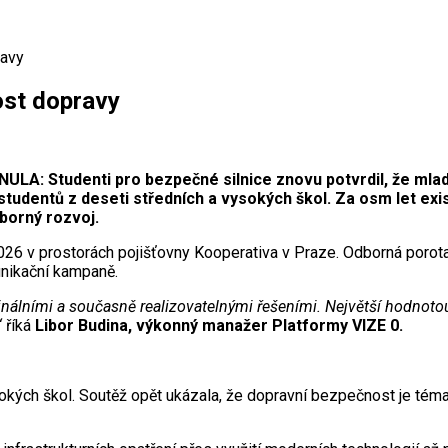
ravy
st dopravy
NULA: Studenti pro bezpečné silnice znovu potvrdil, že mla
tudentů z deseti středních a vysokých škol. Za osm let exist
dborný rozvoj.
2026 v prostorách pojišťovny Kooperativa v Praze. Odborná porota 
unikační kampaně.
iginálními a současně realizovatelnými řešeními. Největší hodno
“
říká
Libor Budina, výkonný manažer Platformy VIZE 0.
ysokých škol. Soutěž opět ukázala, že dopravní bezpečnost je té