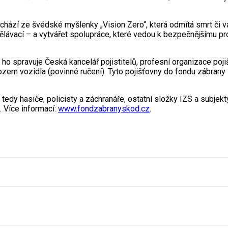
hází ze švédské myšlenky „Vision Zero“, která odmítá smrt či váž
dělávací – a vytvářet spolupráce, které vedou k bezpečnějšímu p
ho spravuje Česká kancelář pojistitelů, profesní organizace poj
m vozidla (povinné ručení). Tyto pojišťovny do fondu zábrany šk
edy hasiče, policisty a záchranáře, ostatní složky IZS a subjekt
. Více informací:
www.fondzabranyskod.cz
.