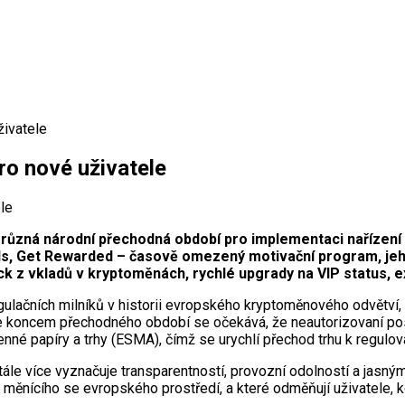
živatele
ro nové uživatele
 různá národní přechodná období pro implementaci nařízen
, Get Rewarded – časově omezený motivační program, jehož 
 z vkladů v kryptoměnách, rychlé upgrady na VIP status, ex
gulačních milníků v historii evropského kryptoměnového odvětví,
e koncem přechodného období se očekává, že neautorizovaní pos
nné papíry a trhy (ESMA), čímž se urychlí přechod trhu k regulov
e více vyznačuje transparentností, provozní odolností a jasnými r
ci měnícího se evropského prostředí, a které odměňují uživatele, k