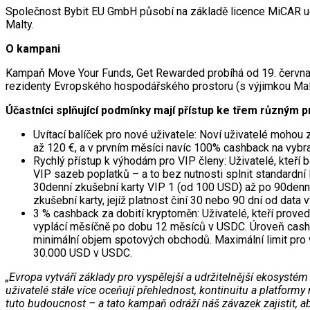
Společnost Bybit EU GmbH působí na základě licence MiCAR ud
Malty.
O kampani
Kampaň Move Your Funds, Get Rewarded probíhá od 19. června 2
rezidenty Evropského hospodářského prostoru (s výjimkou Mal
Účastníci splňující podmínky mají přístup ke třem různým
Uvítací balíček pro nové uživatele: Noví uživatelé mohou zí
až 120 €, a v prvním měsíci navíc 100% cashback na vybra
Rychlý přístup k výhodám pro VIP členy: Uživatelé, kte
VIP sazeb poplatků – a to bez nutnosti splnit standardní
30denní zkušební karty VIP 1 (od 100 USD) až po 90den
zkušební karty, jejíž platnost činí 30 nebo 90 dní od data v
3 % cashback za dobití kryptoměn: Uživatelé, kteří prove
vyplácí měsíčně po dobu 12 měsíců v USDC. Úroveň cashb
minimální objem spotových obchodů. Maximální limit pro
30.000 USD v USDC.
„Evropa vytváří základy pro vyspělejší a udržitelnější ekosystém d
uživatelé stále více oceňují přehlednost, kontinuitu a platfor
tuto budoucnost – a tato kampaň odráží náš závazek zajistit, ab