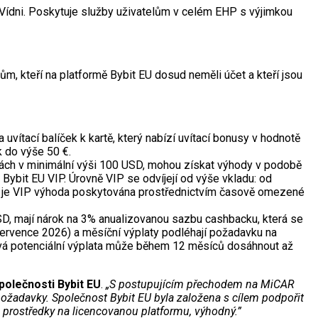
Vídni. Poskytuje služby uživatelům v celém EHP s výjimkou
, kteří na platformě Bybit EU dosud neměli účet a kteří jsou
 uvítací balíček k kartě, který nabízí uvítací bonusy v hodnotě
k do výše 50 €.
nách v minimální výši 100 USD, mohou získat výhody v podobě
ybit EU VIP. Úrovně VIP se odvíjejí od výše vkladu: od
í je VIP výhoda poskytována prostřednictvím časově omezené
SD, mají nárok na 3% anualizovanou sazbu cashbacku, která se
rvence 2026) a měsíční výplaty podléhají požadavku na
ová potenciální výplata může během 12 měsíců dosáhnout až
polečnosti Bybit EU
.
„S postupujícím přechodem na MiCAR
požadavky. Společnost Bybit EU byla založena s cílem podpořit
é prostředky na licencovanou platformu, výhodný.”