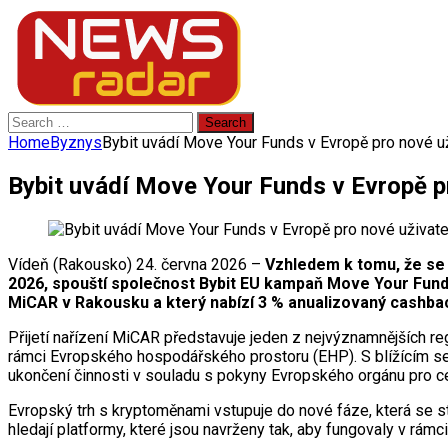
Search
for:
Home
Byznys
Bybit uvádí Move Your Funds v Evropě pro nové u
Bybit uvádí Move Your Funds v Evropě p
Vídeň (Rakousko) 24. června 2026 –
Vzhledem k tomu, že se
2026, spouští společnost Bybit EU kampaň Move Your Funds
MiCAR v Rakousku a který nabízí 3 % anualizovaný cashback
Přijetí nařízení MiCAR představuje jeden z nejvýznamnějších re
rámci Evropského hospodářského prostoru (EHP). S blížícím s
ukončení činnosti v souladu s pokyny Evropského orgánu pro ce
Evropský trh s kryptoměnami vstupuje do nové fáze, která se stál
hledají platformy, které jsou navrženy tak, aby fungovaly v rám