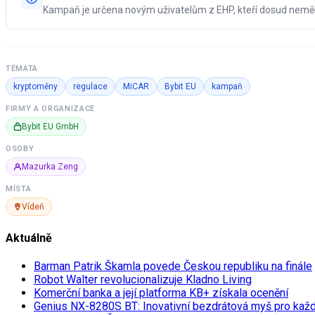
Kampaň je určena novým uživatelům z EHP, kteří dosud neměli
TÉMATA
kryptoměny
regulace
MiCAR
Bybit EU
kampaň
FIRMY A ORGANIZACE
Bybit EU GmbH
OSOBY
Mazurka Zeng
MÍSTA
Vídeň
Aktuálně
Barman Patrik Škamla povede Českou republiku na finále
Robot Walter revolucionalizuje Kladno Living
Komerční banka a její platforma KB+ získala ocenění
Genius NX-8280S BT: Inovativní bezdrátová myš pro kaž