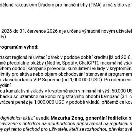
ělené rakouským Úřadem pro finanční trhy (FMA) a má sídlo ve 
026 do 31. července 2026 a je určena výhradně novým uživatelům
ty).
 programům výhod:
skat regionální uvítací dárek v podobě dobití kreditu již od 20 € a
né předplatné služby (Netflix, Spotify, ChatGPT), maximálně vša
ří během období kampaně provedou kumulativní vklady v kryptomě
 limity pro aktiva nebo objem obchodování stanovené programem B
ní zkušební kartu VIP Supreme (od 1,000.000 USD). Po odemčen
ydání.
dou kumulativní vklady v kryptoměnách v minimální výši 50.000 U
acku se uzamkne na konci registračního období kampaně (31. če
 vrácení peněz je 1,000.000 USD v podobě vkladů, přičemž celk
igitálních aktiv,”
uvedla
Mazurka Zeng, generální ředitelka s
my navržené s ohledem na dlouhodobou připravenost na regulační 
y byl tento přechod pro uživatele, kteří se rozhodnou převést sv