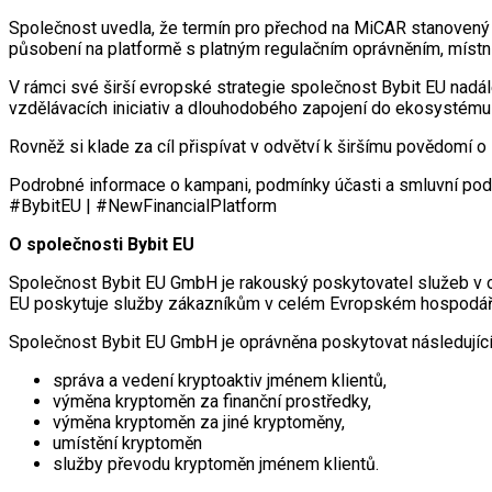
Společnost uvedla, že termín pro přechod na MiCAR stanovený 
působení na platformě s platným regulačním oprávněním, mís
V rámci své širší evropské strategie společnost Bybit EU nadál
vzdělávacích iniciativ a dlouhodobého zapojení do ekosystému
Rovněž si klade za cíl přispívat v odvětví k širšímu povědomí o
Podrobné informace o kampani, podmínky účasti a smluvní podm
#BybitEU | #NewFinancialPlatform
O společnosti Bybit EU
Společnost Bybit EU GmbH je rakouský poskytovatel služeb v ob
EU poskytuje služby zákazníkům v celém Evropském hospodářs
Společnost Bybit EU GmbH je oprávněna poskytovat následující
správa a vedení kryptoaktiv jménem klientů,
výměna kryptoměn za finanční prostředky,
výměna kryptoměn za jiné kryptoměny,
umístění kryptoměn
služby převodu kryptoměn jménem klientů.