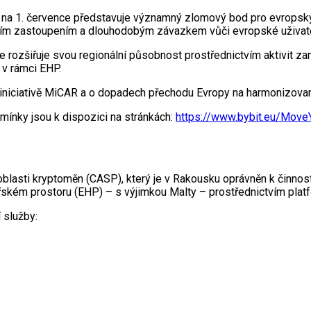
na 1. července představuje významný zlomový bod pro evropský 
tním zastoupením a dlouhodobým závazkem vůči evropské uživat
e rozšiřuje svou regionální působnost prostřednictvím aktivit za
 v rámci EHP.
 iniciativě MiCAR a o dopadech přechodu Evropy na harmonizovanějš
ínky jsou k dispozici na stránkách:
https://www.bybit.eu/Move
lasti kryptoměn (CASP), který je v Rakousku oprávněn k činnosti
kém prostoru (EHP) – s výjimkou Malty – prostřednictvím pla
 služby: