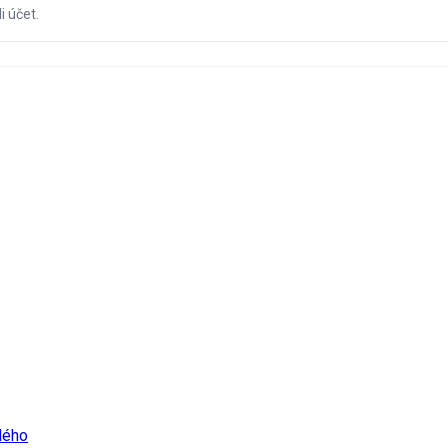
 účet.
dého