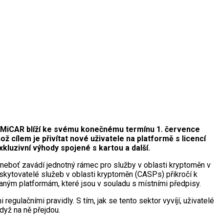
í MiCAR blíží ke svému konečnému termínu 1. července
cílem je přivítat nové uživatele na platformě s licencí
kluzivní výhody spojené s kartou a další.
 neboť zavádí jednotný rámec pro služby v oblasti kryptoměn v
kytovatelé služeb v oblasti kryptoměn (CASPs) přikročí k
aným platformám, které jsou v souladu s místními předpisy.
egulačními pravidly. S tím, jak se tento sektor vyvíjí, uživatelé
dyž na ně přejdou.