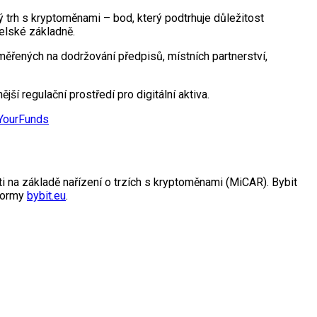
trh s kryptoměnami – bod, který podtrhuje důležitost
elské základně.
měřených na dodržování předpisů, místních partnerství,
í regulační prostředí pro digitální aktiva.
YourFunds
 na základě nařízení o trzích s kryptoměnami (MiCAR). Bybit
tformy
bybit.eu
.