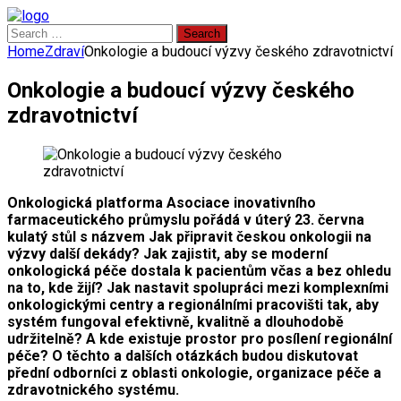
Search
for:
Home
Zdraví
Onkologie a budoucí výzvy českého zdravotnictví
Onkologie a budoucí výzvy českého
zdravotnictví
Onkologická platforma Asociace inovativního
farmaceutického průmyslu pořádá v úterý 23. června
kulatý stůl s názvem Jak připravit českou onkologii na
výzvy další dekády? Jak zajistit, aby se moderní
onkologická péče dostala k pacientům včas a bez ohledu
na to, kde žijí? Jak nastavit spolupráci mezi komplexními
onkologickými centry a regionálními pracovišti tak, aby
systém fungoval efektivně, kvalitně a dlouhodobě
udržitelně? A kde existuje prostor pro posílení regionální
péče? O těchto a dalších otázkách budou diskutovat
přední odborníci z oblasti onkologie, organizace péče a
zdravotnického systému.