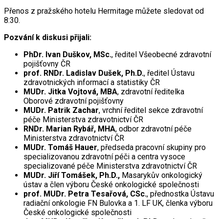
Přenos z pražského hotelu Hermitage můžete sledovat od
8:30.
Pozvání k diskusi přijali:
PhDr. Ivan Duškov, MSc.
,
ředitel Všeobecné zdravotní
pojišťovny ČR
prof. RNDr. Ladislav Dušek, Ph.D.
, ředitel Ústavu
zdravotnických informací a statistiky ČR
MUDr. Jitka Vojtová, MBA
,
zdravotní ředitelka
Oborové zdravotní pojišťovny
MUDr. Patrik Zachar
, vrchní ředitel sekce zdravotní
péče Ministerstva zdravotnictví ČR
RNDr. Marian Rybář, MHA
, odbor zdravotní péče
Ministerstva zdravotnictví ČR
MUDr. Tomáš Hauer
,
předseda pracovní skupiny pro
specializovanou zdravotní péči a centra vysoce
specializované péče Ministerstva zdravotnictví ČR
MUDr. Jiří Tomášek, Ph.D.,
Masarykův onkologický
ústav a člen výboru České onkologické společnosti
prof. MUDr. Petra Tesařová, CSc.
, přednostka Ústavu
radiační onkologie FN Bulovka a 1. LF UK, členka výboru
České onkologické společnosti