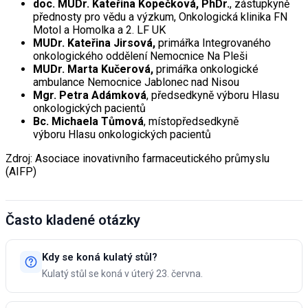
doc. MUDr. Kateřina Kopečková, PhDr.
, zástupkyně
přednosty pro vědu a výzkum, Onkologická klinika FN
Motol a Homolka a 2. LF UK
MUDr. Kateřina Jirsová,
primářka
Integrovaného
onkologického oddělení Nemocnice Na Pleši
MUDr. Marta Kučerová,
primářka onkologické
ambulance Nemocnice Jablonec nad Nisou
Mgr. Petra Adámková
, předsedkyně výboru Hlasu
onkologických pacientů
Bc. Michaela Tůmová
, místopředsedkyně
výboru
Hlasu onkologických pacientů
Zdroj: Asociace inovativního farmaceutického průmyslu
(AIFP)
Často kladené otázky
Kdy se koná kulatý stůl?
Kulatý stůl se koná v úterý 23. června.