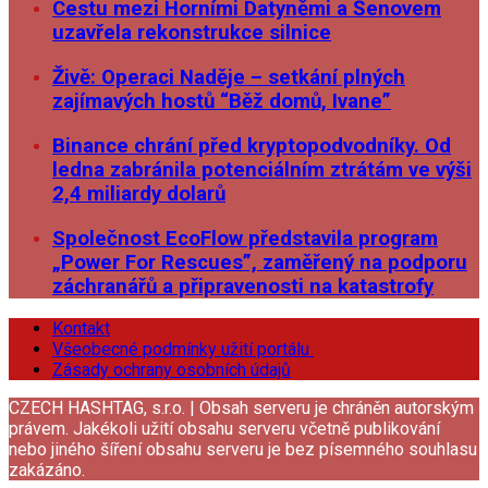
Cestu mezi Horními Datyněmi a Šenovem
uzavřela rekonstrukce silnice
Živě: Operaci Naděje – setkání plných
zajímavých hostů “Běž domů, Ivane”
Binance chrání před kryptopodvodníky. Od
ledna zabránila potenciálním ztrátám ve výši
2,4 miliardy dolarů
Společnost EcoFlow představila program
„Power For Rescues”, zaměřený na podporu
záchranářů a připravenosti na katastrofy
Kontakt
Všeobecné podmínky užití portálu
Zásady ochrany osobních údajů
CZECH HASHTAG, s.r.o. | Obsah serveru je chráněn autorským
právem. Jakékoli užití obsahu serveru včetně publikování
nebo jiného šíření obsahu serveru je bez písemného souhlasu
zakázáno.