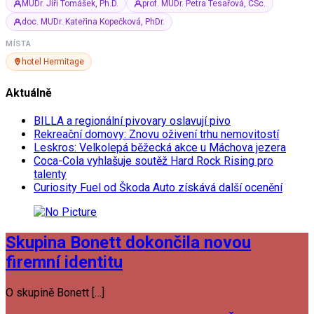
MUDr. Jiří Tomášek, Ph.D.
prof. MUDr. Petra Tesařová, CSc.
doc. MUDr. Kateřina Kopečková, PhDr.
MÍSTA
hotel Hermitage
Aktuálně
BILLA a regionální pivovary oslavují pivo
Rekreační domovy: Znovu oživení trhu nemovitostí
Leskros: Velkolepá běžecká akce u Máchova jezera
Coca-Cola vyhlašuje soutěž Hard Rock Rising pro
talenty
Curiosity Fuel od Škoda Auto získává další ocenění
Skupina Bonett dokončila novou
firemní identitu
O skupině Bonett […]