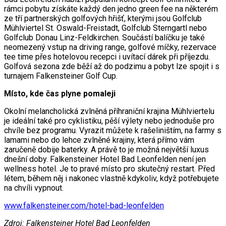
rámci pobytu získáte každý den jedno green fee na některém
ze tří partnerských golfových hřišť, kterými jsou Golfclub
Mühlviertel St. Oswald-Freistadt, Golfclub Sterngartl nebo
Golfclub Donau Linz-Feldkirchen. Součástí balíčku je také
neomezený vstup na driving range, golfové míčky, rezervace
tee time přes hotelovou recepci i uvítací dárek při příjezdu.
Golfová sezona zde běží až do podzimu a pobyt lze spojit i s
turnajem Falkensteiner Golf Cup.
Místo, kde čas plyne pomaleji
Okolní melancholická zvlněná příhraniční krajina Mühlviertelu
je ideální také pro cyklistiku, pěší výlety nebo jednoduše pro
chvíle bez programu. Vyrazit můžete k rašeliništím, na farmy s
lamami nebo do lehce zvlněné krajiny, která přímo vám
zaručeně dobije baterky. A právě to je možná největší luxus
dnešní doby. Falkensteiner Hotel Bad Leonfelden není jen
wellness hotel. Je to pravé místo pro skutečný restart. Před
létem, během něj i nakonec vlastně kdykoliv, když potřebujete
na chvíli vypnout.
www.falkensteiner.com/hotel-bad-leonfelden
Zdroj: Falkensteiner Hotel Bad Leonfelden