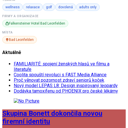
wellness
relaxace
golf
dovolená
adults only
FIRMY A ORGANIZACE
Falkensteiner Hotel Bad Leonfelden
MÍSTA
Bad Leonfelden
Aktuálně
FAMILIARITÉ: spojení ženských hlasů ve filmu a
literatuře
Coolita spouští revoluci s FAST Media Alliance
Proč věnovat pozornost zdraví seniorů koček
Nový model LEPAS L8: Design inspirovaný leopardy
Dodávka tamoxifenu od PHOENIX pro české lékárny
Skupina Bonett dokončila novou
firemní identitu