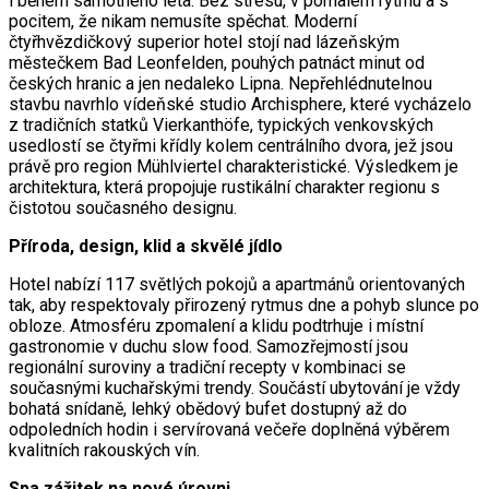
i během samotného léta. Bez stresu, v pomalém rytmu a s
pocitem, že nikam nemusíte spěchat. Moderní
čtyřhvězdičkový superior hotel stojí nad lázeňským
městečkem Bad Leonfelden, pouhých patnáct minut od
českých hranic a jen nedaleko Lipna. Nepřehlédnutelnou
stavbu navrhlo vídeňské studio Archisphere, které vycházelo
z tradičních statků Vierkanthöfe, typických venkovských
usedlostí se čtyřmi křídly kolem centrálního dvora, jež jsou
právě pro region Mühlviertel charakteristické. Výsledkem je
architektura, která propojuje rustikální charakter regionu s
čistotou současného designu.
Příroda, design, klid a skvělé jídlo
Hotel nabízí 117 světlých pokojů a apartmánů orientovaných
tak, aby respektovaly přirozený rytmus dne a pohyb slunce po
obloze. Atmosféru zpomalení a klidu podtrhuje i místní
gastronomie v duchu slow food. Samozřejmostí jsou
regionální suroviny a tradiční recepty v kombinaci se
současnými kuchařskými trendy. Součástí ubytování je vždy
bohatá snídaně, lehký obědový bufet dostupný až do
odpoledních hodin i servírovaná večeře doplněná výběrem
kvalitních rakouských vín.
Spa zážitek na nové úrovni