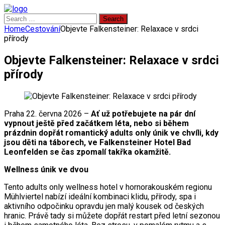
Search
for:
Home
Cestování
Objevte Falkensteiner: Relaxace v srdci
přírody
Objevte Falkensteiner: Relaxace v srdci
přírody
Praha 22. června 2026 –
Ať už potřebujete na pár dní
vypnout ještě před začátkem léta, nebo si během
prázdnin dopřát romantický adults only únik ve chvíli, kdy
jsou děti na táborech, ve Falkensteiner Hotel Bad
Leonfelden se čas zpomalí takřka okamžitě.
Wellness únik ve dvou
Tento adults only wellness hotel v hornorakouském regionu
Mühlviertel nabízí ideální kombinaci klidu, přírody, spa i
aktivního odpočinku opravdu jen malý kousek od českých
hranic. Právě tady si můžete dopřát restart před letní sezonou