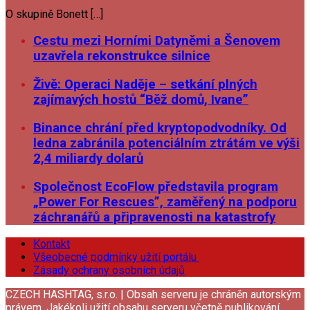
O skupině Bonett […]
Cestu mezi Horními Datyněmi a Šenovem
uzavřela rekonstrukce silnice
Živě: Operaci Naděje – setkání plných
zajímavých hostů “Běž domů, Ivane”
Binance chrání před kryptopodvodníky. Od
ledna zabránila potenciálním ztrátám ve výši
2,4 miliardy dolarů
Společnost EcoFlow představila program
„Power For Rescues”, zaměřený na podporu
záchranářů a připravenosti na katastrofy
Kontakt
Všeobecné podmínky užití portálu
Zásady ochrany osobních údajů
CZECH HASHTAG, s.r.o. | Obsah serveru je chráněn autorským
právem. Jakékoli užití obsahu serveru včetně publikování