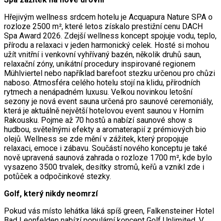
Hřejivým wellness srdcem hotelu je Acquapura Nature SPA o
rozloze 2500 m², které letos získalo prestižní cenu DACH
Spa Award 2026. Zdejší wellness koncept spojuje vodu, teplo,
přírodu a relaxaci v jeden harmonický celek. Hosté si mohou
užít vnitřní i venkovní vyhřívaný bazén, několik druhů saun,
relaxační zóny, unikátní procedury inspirované regionem
Mühlviertel nebo například barefoot stezku určenou pro chůzi
naboso. Atmosféra celého hotelu stojí na klidu, přírodních
rytmech a nenápadném luxusu. Velkou novinkou letošní
sezony je nová event sauna určená pro saunové ceremoniály,
která je aktuálně největší hotelovou event saunou v Horním
Rakousku. Pojme až 70 hostů a nabízí saunové show s
hudbou, světelnými efekty a aromaterapií z prémiových bio
olejů. Wellness se zde mění v zážitek, který propojuje
relaxaci, emoce i zábavu. Součástí nového konceptu je také
nově upravená saunová zahrada o rozloze 1700 m², kde bylo
vysazeno 3500 trvalek, desítky stromů, keřů a vznikl zde i
potůček a odpočinkové stezky.
Golf, který nikdy neomrzí
Pokud vás místo lehátka láká spíš green, Falkensteiner Hotel
Bad Leonfelden nabízí populární koncept Golf Unlimited. V