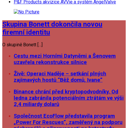
P&F Products akvizice AVVie a systém AngelValve
Skupina Bonett dokončila novou
firemní identitu
O skupině Bonett […]
Cestu mezi Horními Datyněmi a Šenovem
uzavřela rekonstrukce silnice
Živě: Operaci Naděje – setkání plných
zajímavých hostů “Běž domů, Ivane”
Binance chrání před kryptopodvodníky. Od
ledna zabránila potenciálním ztrátám ve výši
2,4 miliardy dolarů
Společnost EcoFlow představila program
„Power For Rescues”, zaměřený na podporu