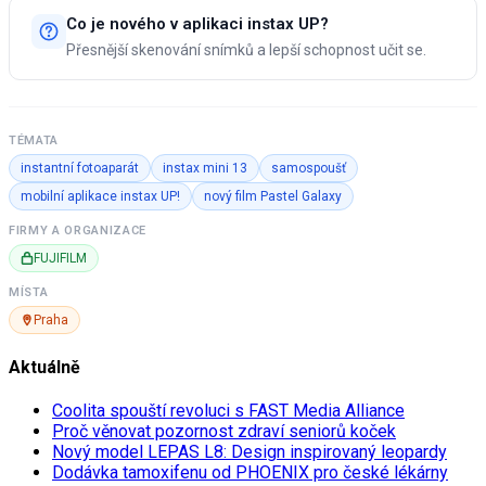
Co je nového v aplikaci instax UP?
Přesnější skenování snímků a lepší schopnost učit se.
TÉMATA
instantní fotoaparát
instax mini 13
samospoušť
mobilní aplikace instax UP!
nový film Pastel Galaxy
FIRMY A ORGANIZACE
FUJIFILM
MÍSTA
Praha
Aktuálně
Coolita spouští revoluci s FAST Media Alliance
Proč věnovat pozornost zdraví seniorů koček
Nový model LEPAS L8: Design inspirovaný leopardy
Dodávka tamoxifenu od PHOENIX pro české lékárny