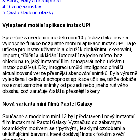
3
Barvy, ceny a dostupnost
4
O značce instax
5
Často kladené otázky
Vylepšená mobilní aplikace instax UP!
Společně s uvedením modelu mini 13 přichází také nové a
vylepšené funkce bezplatné mobilní aplikace instax UP!. Ta je
určena pro instax uživatele a slouží k digitálnímu skenování,
importu, třídění a ukládání fotografií na jedno místo, bez
ohledu na to, jaký instantní film, fotoaparát nebo tiskárnu
instax používají. Díky integraci umělé inteligence přináší
aktualizovaná verze přesnější skenování snímků. Byla výrazně
vylepšena i celková schopnost aplikace učit se, takže dokáže
rozeznat samotné snímky od pozadí nebo jiného rušivého
obsahu, což zaručuje čistší a přesnější skeny.
Nová varianta mini filmů Pastel Galaxy
Současně s modelem mini 13 byl představen i nový instantní
film instax mini Pastel Galaxy. Vyznačuje se zábavným
kosmickým motivem se třpytivými, lesklými ozdobami a
uklidňujícími barvami, které dodávají instax fotkám svěží