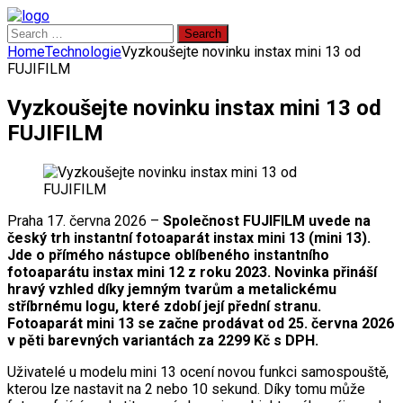
Search
for:
Home
Technologie
Vyzkoušejte novinku instax mini 13 od
FUJIFILM
Vyzkoušejte novinku instax mini 13 od
FUJIFILM
Praha 17. června 2026 –
Společnost FUJIFILM uvede na
český trh instantní fotoaparát instax mini 13 (mini 13).
Jde o přímého nástupce oblíbeného instantního
fotoaparátu instax mini 12 z roku 2023. Novinka přináší
hravý vzhled díky jemným tvarům a metalickému
stříbrnému logu, které zdobí její přední stranu.
Fotoaparát mini 13 se začne prodávat od 25. června 2026
v pěti barevných variantách za 2299 Kč s DPH.
Uživatelé u modelu mini 13 ocení novou funkci samospouště,
kterou lze nastavit na 2 nebo 10 sekund. Díky tomu může