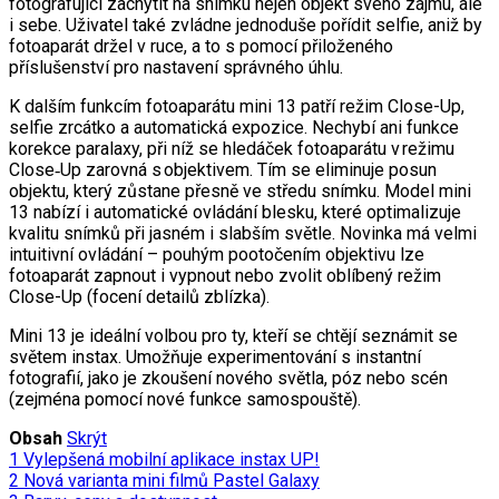
fotografující zachytit na snímku nejen objekt svého zájmu, ale
i sebe. Uživatel také zvládne jednoduše pořídit selfie, aniž by
fotoaparát držel v ruce, a to s pomocí přiloženého
příslušenství pro nastavení správného úhlu.
K dalším funkcím fotoaparátu mini 13 patří režim Close-Up,
selfie zrcátko a automatická expozice. Nechybí ani funkce
korekce paralaxy, při níž se hledáček fotoaparátu v režimu
Close‑Up zarovná s objektivem. Tím se eliminuje posun
objektu, který zůstane přesně ve středu snímku. Model mini
13 nabízí i automatické ovládání blesku, které optimalizuje
kvalitu snímků při jasném i slabším světle. Novinka má velmi
intuitivní ovládání – pouhým pootočením objektivu lze
fotoaparát zapnout i vypnout nebo zvolit oblíbený režim
Close-Up (focení detailů zblízka).
Mini 13 je ideální volbou pro ty, kteří se chtějí seznámit se
světem instax. Umožňuje experimentování s instantní
fotografií, jako je zkoušení nového světla, póz nebo scén
(zejména pomocí nové funkce samospouště).
Obsah
Skrýt
1
Vylepšená mobilní aplikace instax UP!
2
Nová varianta mini filmů Pastel Galaxy