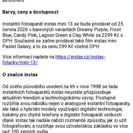
atmosféru.
Barvy, ceny a dostupnost
Instantní fotoaparát instax mini 13 se bude prodávat od 25.
června 2026 v barevných variantách Dreamy Purple, Frost
Blue, Candy Pink, Lagoon Green a Clay White za 2299 Kč s
DPH. Současně se začne prodávat také film instax mini
Pastel Galaxy, a to za cenu 299 Kč včetně DPH.
Více informací najdete na
https://instax.cz/instax-
fotacky/mini-13/
.
O značce instax
Od svého původního uvedení na trh v roce 1998 se řada
instantních fotoaparátů instax neustále přizpůsobuje
aktuálním trendům a technologickému vývoji. Postupně
rozšířila svou nabídku nejen o analogové instantní fotoaparáty,
ale také o hybridní modely využívající digitální technologie,
tiskárny pro chytré telefony a digitální fotoaparát velikosti
dlaně. instax tak nadále nabízí rozmanité způsoby, jak si užít
fotografování, a rozšiřuje svou uživatelskou základnu ve více
než 100 zemích světa.