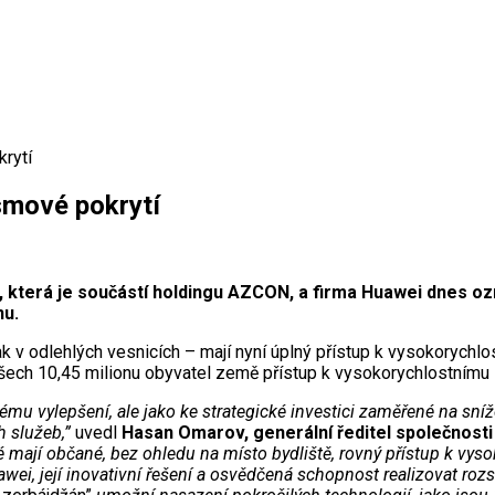
rytí
smové pokrytí
která je součástí holdingu AZCON, a firma Huawei dnes oz
nu.
 v odlehlých vesnicích – mají nyní úplný přístup k vysokorychlos
šech 10,45 milionu obyvatel země přístup k vysokorychlostnímu i
ému vylepšení, ale jako ke strategické investici zaměřené na sníže
h služeb,”
uvedl
Hasan Omarov, generální ředitel společnost
prvé mají občané, bez ohledu na místo bydliště, rovný přístup k 
wei, její inovativní řešení a osvědčená schopnost realizovat rozsáh