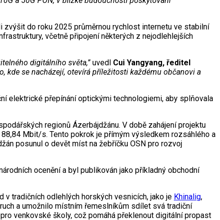
u 10G a 50G PON, v blízké budoucnosti poskytování
íli zvýšit do roku 2025 průměrnou rychlost internetu ve stabilní
nfrastruktury, včetně připojení některých z nejodlehlejších
itelného digitálního světa,”
uvedl
Cui Yangyang, ředitel
o, kde se nacházejí, otevírá příležitosti každému občanovi a
ční elektrické přepínání optickými technologiemi, aby splňovala
hospodářských regionů Ázerbájdžánu. V době zahájení projektu
a 88,84 Mbit/s. Tento pokrok je přímým výsledkem rozsáhlého a
jdžán posunul o devět míst na žebříčku OSN pro rozvoj
národních ocenění a byl publikován jako příkladný obchodní
v tradičních odlehlých horských vesnicích, jako je
Khinalig
,
í ruch a umožnilo místním řemeslníkům sdílet svá tradiční
 pro venkovské školy, což pomáhá překlenout digitální propast