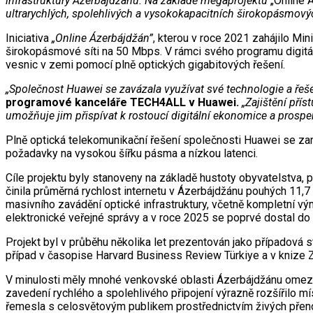
infrastruktury Ázerbájdžánu. Na základě megaprojektu
„Online 
ultrarychlých, spolehlivých a vysokokapacitních širokopásmo
Iniciativa
„Online Ázerbájdžán”
, kterou v roce 2021 zahájilo Mini
širokopásmové síti na 50 Mbps. V rámci svého programu digitá
vesnic v zemi pomocí plně optických gigabitových řešení.
„Společnost Huawei se zavázala využívat své technologie a řešení
programové kanceláře TECH4ALL v Huawei.
„Zajištění pří
umožňuje jim přispívat k rostoucí digitální ekonomice a prospe
Plně optická telekomunikační řešení společnosti Huawei se zamě
požadavky na vysokou šířku pásma a nízkou latenci.
Cíle projektu byly stanoveny na základě hustoty obyvatelstva, 
činila průměrná rychlost internetu v Ázerbájdžánu pouhých 11,
masivního zavádění optické infrastruktury, včetně kompletní v
elektronické veřejné správy a v roce 2025 se poprvé dostal do n
Projekt byl v průběhu několika let prezentován jako případová 
případ v časopise Harvard Business Review Türkiye a v knize 
V minulosti měly mnohé venkovské oblasti Ázerbájdžánu omezený
zavedení rychlého a spolehlivého připojení výrazně rozšířilo mí
řemesla s celosvětovým publikem prostřednictvím živých přenosů