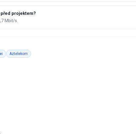
 před projektem?
,7 Mbit/s.
ei
Aztelekom
e