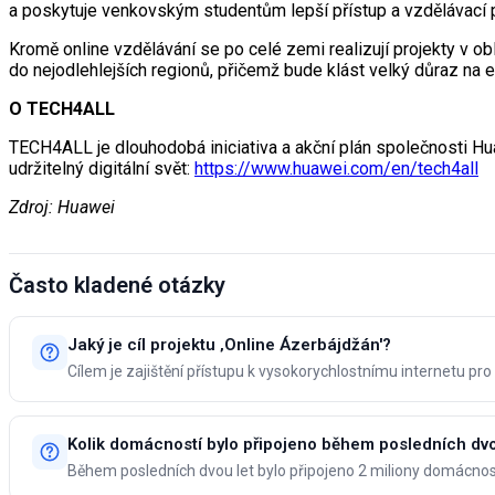
a poskytuje venkovským studentům lepší přístup a vzdělávací pří
Kromě online vzdělávání se po celé zemi realizují projekty v obl
do nejodlehlejších regionů, přičemž bude klást velký důraz na 
O TECH4ALL
TECH4ALL je dlouhodobá iniciativa a akční plán společnosti Huaw
udržitelný digitální svět:
https://www.huawei.com/en/tech4all
Zdroj: Huawei
Často kladené otázky
Jaký je cíl projektu ‚Online Ázerbájdžán'?
Cílem je zajištění přístupu k vysokorychlostnímu internetu pr
Kolik domácností bylo připojeno během posledních dvo
Během posledních dvou let bylo připojeno 2 miliony domácnos