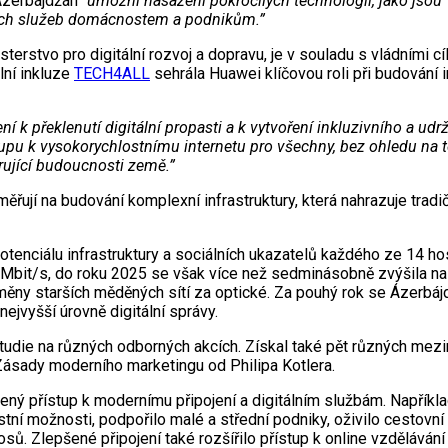
Ázerbájdžán”
umožní nasazení pokročilých technologií, jako jso
vých služeb domácnostem a podnikům.”
sterstvo pro digitální rozvoj a dopravu, je v souladu s vládními c
lní inkluze
TECH4ALL
sehrála Huawei klíčovou roli při budování i
 k překlenutí digitální propasti a k vytvoření inkluzivního a udrž
stupu k vysokorychlostnímu internetu pro všechny, bez ohledu na t
rující budoucnosti země.”
řují na budování komplexní infrastruktury, která nahrazuje tradi
potenciálu infrastruktury a sociálních ukazatelů každého ze 14 
7 Mbit/s, do roku 2025 se však více než sedminásobně zvýšila n
ýměny starších měděných sítí za optické. Za pouhý rok se Ázerbá
ejvyšší úrovně digitální správy.
studie na různých odborných akcích. Získal také pět různých mezi
Zásady moderního marketingu od Philipa Kotlera.
 přístup k modernímu připojení a digitálním službám. Například 
stní možnosti, podpořilo malé a střední podniky, oživilo cestovn
. Zlepšené připojení také rozšířilo přístup k online vzdělávání