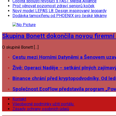
Coolita spouští revoluci s FAST Media Alliance
Proč věnovat pozornost zdraví seniorů koček
Nový model LEPAS L8: Design inspirovaný leopardy
Dodávka tamoxifenu od PHOENIX pro české lékárny
Skupina Bonett dokončila novou firemní 
O skupině Bonett […]
Cestu mezi Horními Datyněmi a Šenovem uzavř
Živě: Operaci Naděje – setkání plných zajímav
Binance chrání před kryptopodvodníky. Od ledn
Společnost EcoFlow představila program „Pow
Kontakt
Všeobecné podmínky užití portálu
Zásady ochrany osobních údajů