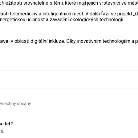
ležitosti srovnatelné s těmi, které mají jejich vrstevníci ve měs
asti telemedicíny a inteligentních měst. V další fázi se projekt
„O
energetickou účinnost a zavádění ekologických technologií.
ei v oblasti digitální inkluze. Díky inovativním technologiím a p
o všechny občany.
u let?
tí.