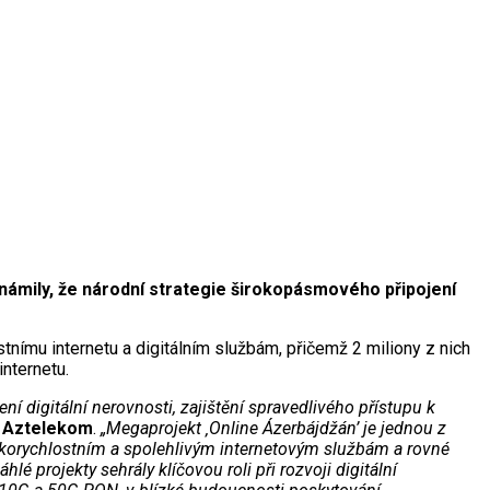
námily, že národní strategie širokopásmového připojení
tnímu internetu a digitálním službám, přičemž 2 miliony z nich
nternetu.
ní digitální nerovnosti, zajištění spravedlivého přístupu k
i Aztelekom
.
„Megaprojekt ‚Online Ázerbájdžán’ je jednou z
vysokorychlostním a spolehlivým internetovým službám a rovné
lé projekty sehrály klíčovou roli při rozvoji digitální