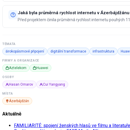
Jaká byla průměrná rychlost internetu v Ázerbájdžánu
Před projektem činila průměrná rychlost internetu pouhých 11
TÉMATA
širokopásmové připojení
digitální transformace
infrastruktura
Huaw
FIRMY A ORGANIZACE
Aztelekom
Huawei
OSOBY
Hasan Omarov
Cui Yangyang
MÍSTA
Ázerbájdžán
Aktuálně
FAMILIARITÉ: spojení ženských hlasů ve filmu a literatuř