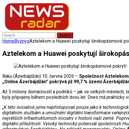
Search
for:
Home
Byznys
Aztelekom a Huawei poskytují širokopásmové pok
Aztelekom a Huawei poskytují širokopá
Baku (Ázerbájdžán) 10. června 2026 –
Společnost Aztelekom, 
„Online Ázerbájdžán” pokrývá již 99,7 % území Ázerbájdžá
Až 3 miliony domácností a podniků – jak ve velkých městech, tak
byly připojeny během posledních dvou let. Dnes má prakticky v
„K této iniciativě jsme nepřistupovali pouze jako k technologick
digitálním službám a umožnění digitální transformace veřejnýc
největších infrastrukturních iniciativ v historii naší země. Po
digitální příležitosti. Vysoký technický potenciál společnosti Hua