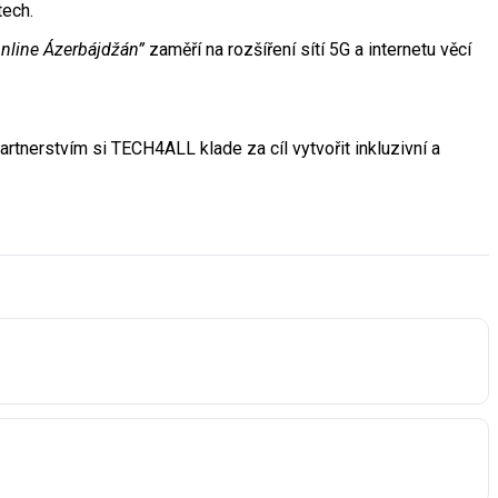
tech.
nline Ázerbájdžán”
zaměří na rozšíření sítí 5G a internetu věcí
artnerstvím si TECH4ALL klade za cíl vytvořit inkluzivní a