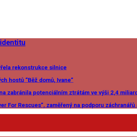
identitu
ela rekonstrukce silnice
ých hostů “Běž domů, Ivane”
a zabránila potenciálním ztrátám ve výši 2,4 miliar
er For Rescues”, zaměřený na podporu záchranářů a