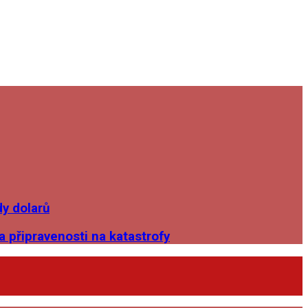
dy dolarů
 připravenosti na katastrofy