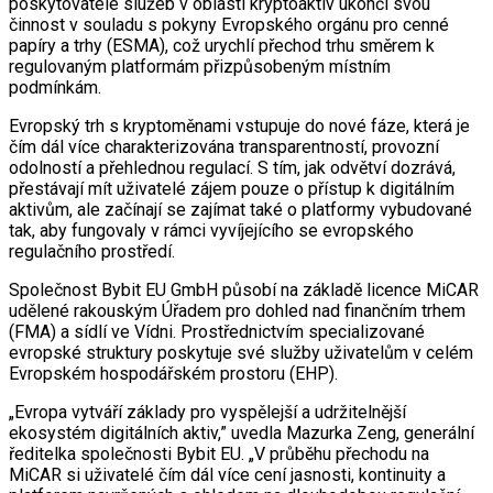
poskytovatelé služeb v oblasti kryptoaktiv ukončí svou
činnost v souladu s pokyny Evropského orgánu pro cenné
papíry a trhy (ESMA), což urychlí přechod trhu směrem k
regulovaným platformám přizpůsobeným místním
podmínkám.
Evropský trh s kryptoměnami vstupuje do nové fáze, která je
čím dál více charakterizována transparentností, provozní
odolností a přehlednou regulací. S tím, jak odvětví dozrává,
přestávají mít uživatelé zájem pouze o přístup k digitálním
aktivům, ale začínají se zajímat také o platformy vybudované
tak, aby fungovaly v rámci vyvíjejícího se evropského
regulačního prostředí.
Společnost Bybit EU GmbH působí na základě licence MiCAR
udělené rakouským Úřadem pro dohled nad finančním trhem
(FMA) a sídlí ve Vídni. Prostřednictvím specializované
evropské struktury poskytuje své služby uživatelům v celém
Evropském hospodářském prostoru (EHP).
„Evropa vytváří základy pro vyspělejší a udržitelnější
ekosystém digitálních aktiv,” uvedla Mazurka Zeng, generální
ředitelka společnosti Bybit EU. „V průběhu přechodu na
MiCAR si uživatelé čím dál více cení jasnosti, kontinuity a