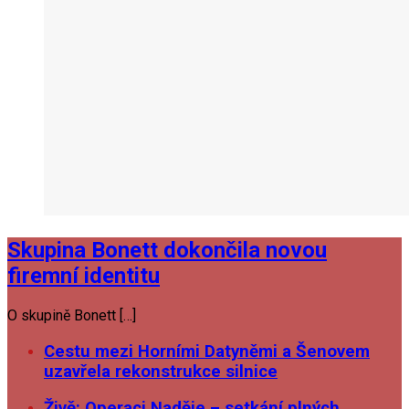
Skupina Bonett dokončila novou
firemní identitu
O skupině Bonett […]
Cestu mezi Horními Datyněmi a Šenovem
uzavřela rekonstrukce silnice
Živě: Operaci Naděje – setkání plných