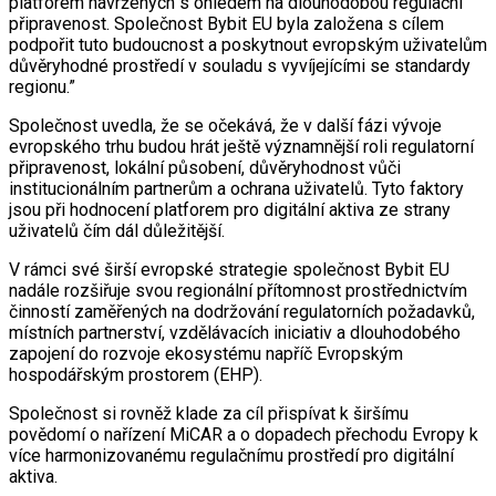
platforem navržených s ohledem na dlouhodobou regulační
připravenost. Společnost Bybit EU byla založena s cílem
podpořit tuto budoucnost a poskytnout evropským uživatelům
důvěryhodné prostředí v souladu s vyvíjejícími se standardy
regionu.”
Společnost uvedla, že se očekává, že v další fázi vývoje
evropského trhu budou hrát ještě významnější roli regulatorní
připravenost, lokální působení, důvěryhodnost vůči
institucionálním partnerům a ochrana uživatelů. Tyto faktory
jsou při hodnocení platforem pro digitální aktiva ze strany
uživatelů čím dál důležitější.
V rámci své širší evropské strategie společnost Bybit EU
nadále rozšiřuje svou regionální přítomnost prostřednictvím
činností zaměřených na dodržování regulatorních požadavků,
místních partnerství, vzdělávacích iniciativ a dlouhodobého
zapojení do rozvoje ekosystému napříč Evropským
hospodářským prostorem (EHP).
Společnost si rovněž klade za cíl přispívat k širšímu
povědomí o nařízení MiCAR a o dopadech přechodu Evropy k
více harmonizovanému regulačnímu prostředí pro digitální
aktiva.