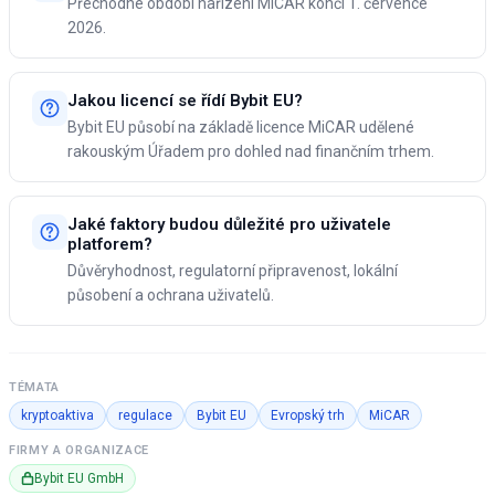
Přechodné období nařízení MiCAR končí 1. července
2026.
Jakou licencí se řídí Bybit EU?
Bybit EU působí na základě licence MiCAR udělené
rakouským Úřadem pro dohled nad finančním trhem.
Jaké faktory budou důležité pro uživatele
platforem?
Důvěryhodnost, regulatorní připravenost, lokální
působení a ochrana uživatelů.
TÉMATA
kryptoaktiva
regulace
Bybit EU
Evropský trh
MiCAR
FIRMY A ORGANIZACE
Bybit EU GmbH