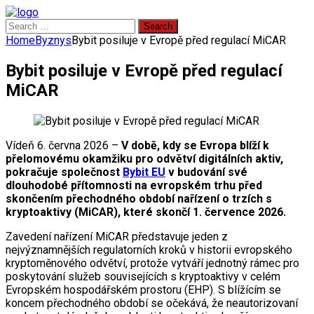
Search
for:
Home
Byznys
Bybit posiluje v Evropě před regulací MiCAR
Bybit posiluje v Evropě před regulací
MiCAR
Vídeň 6. června 2026 –
V době, kdy se Evropa blíží k
přelomovému okamžiku pro odvětví digitálních aktiv,
pokračuje společnost
Bybit EU
v budování své
dlouhodobé přítomnosti na evropském trhu před
skončením přechodného období nařízení o trzích s
kryptoaktivy (MiCAR), které skončí 1. července 2026.
Zavedení nařízení MiCAR představuje jeden z
nejvýznamnějších regulatorních kroků v historii evropského
kryptoměnového odvětví, protože vytváří jednotný rámec pro
poskytování služeb souvisejících s kryptoaktivy v celém
Evropském hospodářském prostoru (EHP). S blížícím se
koncem přechodného období se očekává, že neautorizovaní