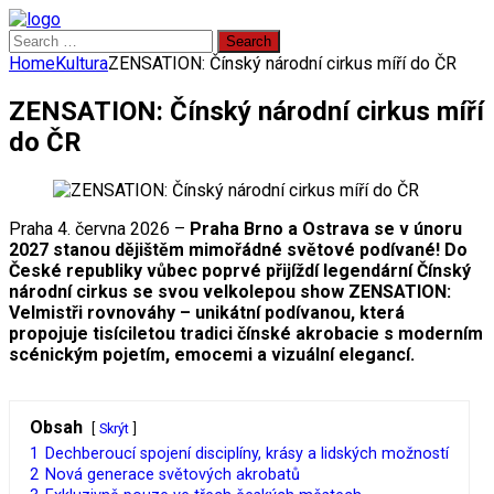
Search
for:
Home
Kultura
ZENSATION: Čínský národní cirkus míří do ČR
ZENSATION: Čínský národní cirkus míří
do ČR
Praha 4. června 2026 –
Praha Brno a Ostrava se v únoru
2027 stanou dějištěm mimořádné světové podívané! Do
České republiky vůbec poprvé přijíždí legendární Čínský
národní cirkus se svou velkolepou show ZENSATION:
Velmistři rovnováhy – unikátní podívanou, která
propojuje tisíciletou tradici čínské akrobacie s moderním
scénickým pojetím, emocemi a vizuální elegancí.
Obsah
Skrýt
1
Dechberoucí spojení disciplíny, krásy a lidských možností
2
Nová generace světových akrobatů