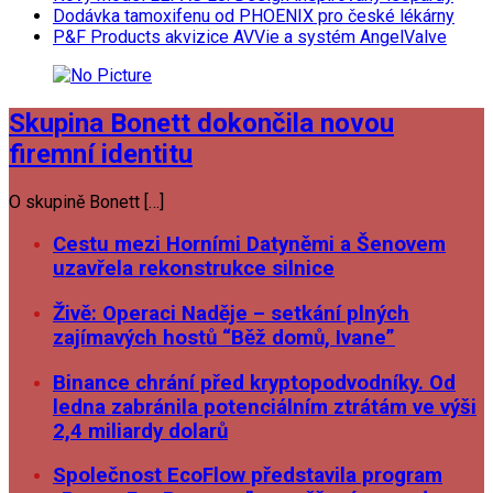
Dodávka tamoxifenu od PHOENIX pro české lékárny
P&F Products akvizice AVVie a systém AngelValve
Skupina Bonett dokončila novou
firemní identitu
O skupině Bonett […]
Cestu mezi Horními Datyněmi a Šenovem
uzavřela rekonstrukce silnice
Živě: Operaci Naděje – setkání plných
zajímavých hostů “Běž domů, Ivane”
Binance chrání před kryptopodvodníky. Od
ledna zabránila potenciálním ztrátám ve výši
2,4 miliardy dolarů
Společnost EcoFlow představila program