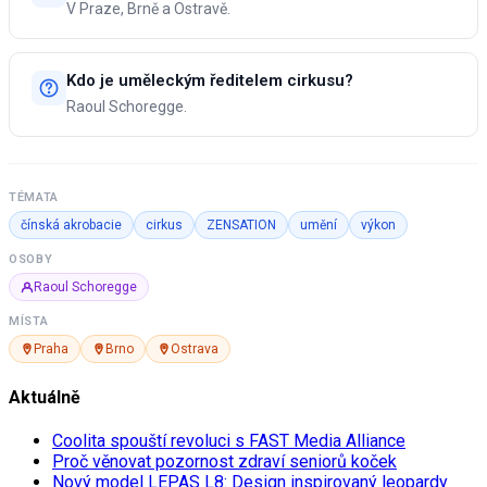
V Praze, Brně a Ostravě.
Kdo je uměleckým ředitelem cirkusu?
Raoul Schoregge.
TÉMATA
čínská akrobacie
cirkus
ZENSATION
umění
výkon
OSOBY
Raoul Schoregge
MÍSTA
Praha
Brno
Ostrava
Aktuálně
Coolita spouští revoluci s FAST Media Alliance
Proč věnovat pozornost zdraví seniorů koček
Nový model LEPAS L8: Design inspirovaný leopardy