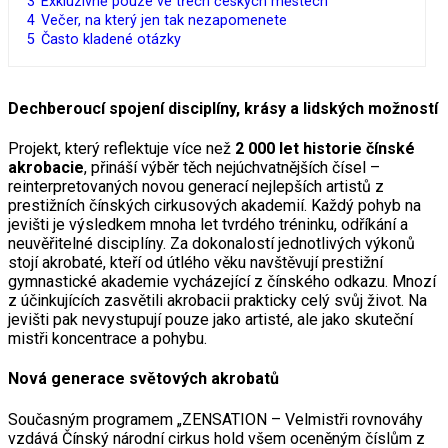
3
Exkluzivně pouze ve třech českých městech
4
Večer, na který jen tak nezapomenete
5
Často kladené otázky
Dechberoucí spojení disciplíny, krásy a lidských možností
Projekt, který reflektuje více než
2 000 let
historie čínské
akrobacie
, přináší výběr těch nejúchvatnějších čísel –
reinterpretovaných novou generací nejlepších artistů z
prestižních čínských cirkusových akademií. Každý pohyb na
jevišti je výsledkem mnoha let tvrdého tréninku, odříkání a
neuvěřitelné disciplíny. Za dokonalostí jednotlivých výkonů
stojí akrobaté, kteří od útlého věku navštěvují prestižní
gymnastické akademie vycházející z čínského odkazu. Mnozí
z účinkujících zasvětili akrobacii prakticky celý svůj život. Na
jevišti pak nevystupují pouze jako artisté, ale jako skuteční
mistři koncentrace a pohybu.
Nová generace světových akrobatů
Současným programem „ZENSATION – Velmistři rovnováhy
vzdává Čínský národní cirkus hold všem oceněným číslům z