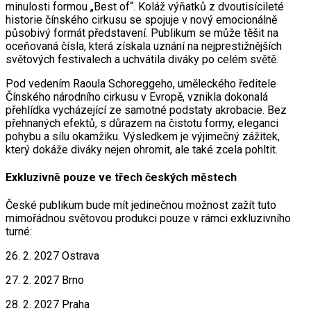
minulosti formou „Best of“. Koláž výňatků z dvoutisícileté
historie čínského cirkusu se spojuje v nový emocionálně
působivý formát představení. Publikum se může těšit na
oceňovaná čísla, která získala uznání na nejprestižnějších
světových festivalech a uchvátila diváky po celém světě.
Pod vedením Raoula Schoreggeho, uměleckého ředitele
Čínského národního cirkusu v Evropě, vznikla dokonalá
přehlídka vycházející ze samotné podstaty akrobacie. Bez
přehnaných efektů, s důrazem na čistotu formy, eleganci
pohybu a sílu okamžiku. Výsledkem je výjimečný zážitek,
který dokáže diváky nejen ohromit, ale také zcela pohltit.
Exkluzivně pouze ve třech českých městech
České publikum bude mít jedinečnou možnost zažít tuto
mimořádnou světovou produkci pouze v rámci exkluzivního
turné:
26. 2. 2027 Ostrava
27. 2. 2027 Brno
28. 2. 2027 Praha