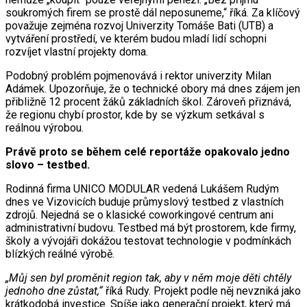
soukromých firem se prostě dál neposuneme,“ říká. Za klíčový
považuje zejména rozvoj Univerzity Tomáše Bati (UTB) a
vytváření prostředí, ve kterém budou mladí lidí schopni
rozvíjet vlastní projekty doma.
Podobný problém pojmenovává i rektor univerzity Milan
Adámek. Upozorňuje, že o technické obory má dnes zájem jen
přibližně 12 procent žáků základních škol. Zároveň přiznává,
že regionu chybí prostor, kde by se výzkum setkával s
reálnou výrobou.
Právě proto se během celé reportáže opakovalo jedno
slovo – testbed.
Rodinná firma UNICO MODULAR vedená Lukášem Rudým
dnes ve Vizovicích buduje průmyslový testbed z vlastních
zdrojů. Nejedná se o klasické coworkingové centrum ani
administrativní budovu. Testbed má být prostorem, kde firmy,
školy a vývojáři dokážou testovat technologie v podmínkách
blízkých reálné výrobě.
„Můj sen byl proměnit region tak, aby v něm moje děti chtěly
jednoho dne zůstat,“
říká Rudy. Projekt podle něj nevzniká jako
krátkodobá investice. Spíše jako generační projekt, který má