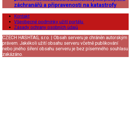
záchranářů a připravenosti na katastrofy
Kontakt
Všeobecné podmínky užití portálu
Zásady ochrany osobních údajů
CZECH HASHTAG, s.r.o. | Obsah serveru je chráněn autorským
právem. Jakékoli užití obsahu serveru včetně publikování
nebo jiného šíření obsahu serveru je bez písemného souhlasu
zakázáno.