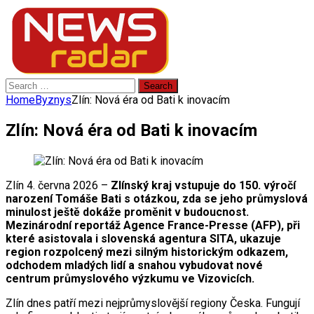
Search
for:
Home
Byznys
Zlín: Nová éra od Bati k inovacím
Zlín: Nová éra od Bati k inovacím
Zlín 4. června 2026 –
Zlínský kraj vstupuje do 150. výročí
narození Tomáše Bati s otázkou, zda se jeho průmyslová
minulost ještě dokáže proměnit v budoucnost.
Mezinárodní reportáž Agence France-Presse (AFP), při
které asistovala i slovenská agentura SITA, ukazuje
region rozpolcený mezi silným historickým odkazem,
odchodem mladých lidí a snahou vybudovat nové
centrum průmyslového výzkumu ve Vizovicích.
Zlín dnes patří mezi nejprůmyslovější regiony Česka. Fungují