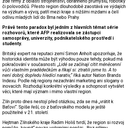
zde firmy z oblasti strojírenství, obranného průmyslu, robotiky
či polovodičů. Přesto region dlouhodobě zaostává ve výdajích
na výzkum a vývoj, patří mezi kraje s nižšími mzdami a čelí
odlivu mladých lidí do Brna nebo Prahy.
Právě tento paradox byl jedním z hlavních témat série
rozhovorů, které AFP realizovala se zástupci
samosprávy, univerzity, podnikatelského prostředí i
studenty.
Britský expert na reputaci zemí Simon Anholt upozorňuje, že
historická identita může být výhodou pouze tehdy, pokud má
pokračování v současnosti.
„Lidé se začínají cítit méněcenní
vůči vlastním pradědečkům a říkají si: ztratili jsme to. A to
není dobrý, dopředu hledící narativ,“
říká autor Nation Brands
Indexu. Podle něj regiony nezachrání marketing ani slogany o
inovacích. Rozhodují konkrétní výsledky a schopnost vytvářet
věci, které mají význam i mimo vlastní region.
Zlín proto dnes nestojí před otázkou, zda se má „vrátit k
Baťovi“. Spíše řeší, co z baťovského modelu je ještě
použitelné v 21. století.
Hejtman Zlínského kraje Radim Holiš tvrdí, že region si rozvoj
nemůže „koupit“ pouze veřejnými penězi. „Bez příjmu