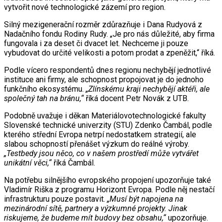
vytvořit nové technologické zázemí pro region.
Silný mezigenerační rozměr zdůrazňuje i Dana Rudyová z
Nadačního fondu Rodiny Rudy. „Je pro nás důležité, aby firma
fungovala i za deset či dvacet let. Nechceme ji pouze
vybudovat do určité velikosti a potom prodat a zpeněžit,“ říká.
Podle vícero respondentů dnes regionu nechybějí jednotlivé
instituce ani firmy, ale schopnost propojovat je do jednoho
funkčního ekosystému.
„Zlínskému kraji nechybějí aktéři, ale
společný tah na bránu,“
říká docent Petr Novák z UTB.
Podobně uvažuje i děkan Materiálovotechnologické fakulty
Slovenské technické univerzity (STU) Zdenko Čambál, podle
kterého střední Evropa netrpí nedostatkem strategií, ale
slabou schopností přenášet výzkum do reálné výroby.
„Testbedy jsou něco, co v našem prostředí může vytvářet
unikátní věci,“
říká Čambál.
Na potřebu silnějšího evropského propojení upozorňuje také
Vladimír Riška z programu Horizont Evropa. Podle něj nestačí
infrastrukturu pouze postavit.
„Musí být napojena na
mezinárodní sítě, partnery a výzkumné projekty. Jinak
riskujeme, že budeme mít budovy bez obsahu,“
upozorňuje.