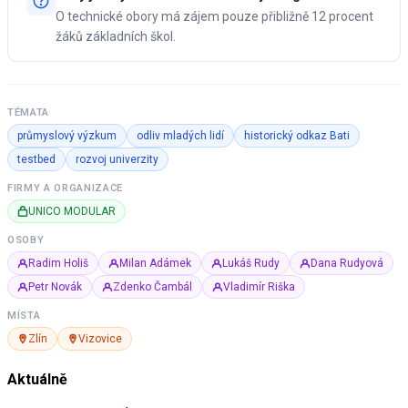
O technické obory má zájem pouze přibližně 12 procent
žáků základních škol.
TÉMATA
průmyslový výzkum
odliv mladých lidí
historický odkaz Bati
testbed
rozvoj univerzity
FIRMY A ORGANIZACE
UNICO MODULAR
OSOBY
Radim Holiš
Milan Adámek
Lukáš Rudy
Dana Rudyová
Petr Novák
Zdenko Čambál
Vladimír Riška
MÍSTA
Zlín
Vizovice
Aktuálně