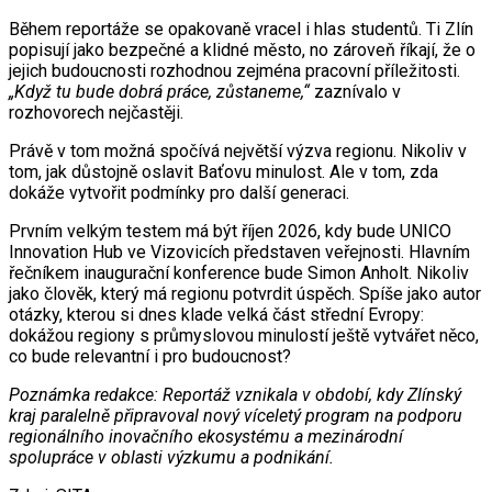
Během reportáže se opakovaně vracel i hlas studentů. Ti Zlín
popisují jako bezpečné a klidné město, no zároveň říkají, že o
jejich budoucnosti rozhodnou zejména pracovní příležitosti.
„Když tu bude dobrá práce, zůstaneme,“
zaznívalo v
rozhovorech nejčastěji.
Právě v tom možná spočívá největší výzva regionu. Nikoliv v
tom, jak důstojně oslavit Baťovu minulost. Ale v tom, zda
dokáže vytvořit podmínky pro další generaci.
Prvním velkým testem má být říjen 2026, kdy bude UNICO
Innovation Hub ve Vizovicích představen veřejnosti. Hlavním
řečníkem inaugurační konference bude Simon Anholt. Nikoliv
jako člověk, který má regionu potvrdit úspěch. Spíše jako autor
otázky, kterou si dnes klade velká část střední Evropy:
dokážou regiony s průmyslovou minulostí ještě vytvářet něco,
co bude relevantní i pro budoucnost?
Poznámka redakce: Reportáž vznikala v období, kdy Zlínský
kraj paralelně připravoval nový víceletý program na podporu
regionálního inovačního ekosystému a mezinárodní
spolupráce v oblasti výzkumu a podnikání.