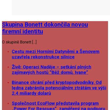
Skupina Bonett dokončila novou
firemní identitu
O skupině Bonett […]
Cestu mezi Horními Datyněmi a Šenovem
uzavřela rekonstrukce silnice
Živě: Operaci Naděje – setkání plných
zajímavých hostů “Běž domů, Ivane”
Binance chrání před kryptopodvodníky. Od
ledna zabránila potenciálním ztrátám ve výši
2,4 miliardy dolarů
Společnost EcoFlow představila program
„Power For Rescues”, zaměřený na podporu