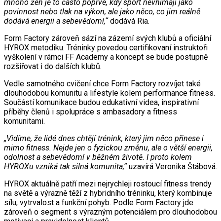
mnoho žen je to často poprvé, kdy sport nevnímají jako
povinnost nebo tlak na výkon, ale jako něco, co jim reálně
dodává energii a sebevědomí,“
dodává Ria.
Form Factory zároveň sází na zázemí svých klubů a oficiální
HYROX metodiku. Tréninky povedou certifikovaní instruktoři
vyškolení v rámci FF Academy a koncept se bude postupně
rozšiřovat i do dalších klubů.
Vedle samotného cvičení chce Form Factory rozvíjet také
dlouhodobou komunitu a lifestyle kolem performance fitness.
Součástí komunikace budou edukativní videa, inspirativní
příběhy členů i spolupráce s ambasadory a fitness
komunitami.
„Vidíme, že lidé dnes chtějí trénink, který jim něco přinese i
mimo fitness. Nejde jen o fyzickou změnu, ale o větší energii,
odolnost a sebevědomí v běžném životě. I proto kolem
HYROXu vzniká tak silná komunita,“
uzavírá Veronika Štábová.
HYROX aktuálně patří mezi nejrychleji rostoucí fitness trendy
na světě a výrazně těží z hybridního tréninku, který kombinuje
sílu, vytrvalost a funkční pohyb. Podle Form Factory jde
zároveň o segment s výrazným potenciálem pro dlouhodobou