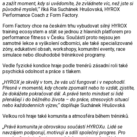
a zažít moment, kdy si uvědomíte, že zvládnete víc, než jste si
původně mysleli,“
říká Ria Suchánek Hrušovská, HYROX
Performance Coach z Form Factory.
Form Factory chce na českém trhu vybudovat silný HYROX
training ecosystem a stát se jednou z hlavních platforem pro
performance fitness v Česku. Součástí proto nejsou jen
samotné lekce a vyškolení odborníci, ale také specializované
zóny, edukativní obsah, workshopy, komunitní eventy, race
simulace nebo dlouhodobé tréninkové programy.
Vedle fyzické kondice hraje podle trenérů zásadní roli také
psychická odolnost a práce s tlakem.
„HYROX je skvělý v tom, že vás učí fungovat i v nepohodlí.
Přesně v momentě, kdy chcete zpomalit nebo to vzdát, zjistíte,
že dokážete pokračovat dál. A právě tento mindset si lidé
přenášejí i do běžného života – do práce, stresových situací
nebo každodenních výzev,“
doplňuje Suchánek Hrušovská.
Velkou roli hraje také komunita a atmosféra během tréninků.
„Právě komunita je obrovskou součástí HYROXu. Lidé se
navzájem podporují, motivují a sdílí společný progres. Pro