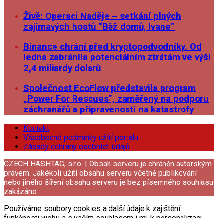
Živě: Operaci Naděje – setkání plných
zajímavých hostů “Běž domů, Ivane”
Binance chrání před kryptopodvodníky. Od
ledna zabránila potenciálním ztrátám ve výši
2,4 miliardy dolarů
Společnost EcoFlow představila program
„Power For Rescues”, zaměřený na podporu
záchranářů a připravenosti na katastrofy
Kontakt
Všeobecné podmínky užití portálu
Zásady ochrany osobních údajů
CZECH HASHTAG, s.r.o. | Obsah serveru je chráněn autorským
právem. Jakékoli užití obsahu serveru včetně publikování
nebo jiného šíření obsahu serveru je bez písemného souhlasu
zakázáno.
Používáme soubory cookies a další údaje k zajištění
funkčnosti webu a s vaším souhlasem i mj. k personalizaci