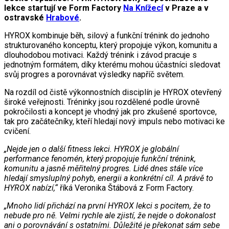
lekce startují ve Form Factory
Na Knížecí
v Praze a v
ostravské
Hrabové
.
HYROX kombinuje běh, silový a funkční trénink do jednoho
strukturovaného konceptu, který propojuje výkon, komunitu a
dlouhodobou motivaci. Každý trénink i závod pracuje s
jednotným formátem, díky kterému mohou účastníci sledovat
svůj progres a porovnávat výsledky napříč světem.
Na rozdíl od čistě výkonnostních disciplín je HYROX otevřený
široké veřejnosti. Tréninky jsou rozdělené podle úrovně
pokročilosti a koncept je vhodný jak pro zkušené sportovce,
tak pro začátečníky, kteří hledají nový impuls nebo motivaci ke
cvičení.
„Nejde jen o další fitness lekci. HYROX je globální
performance fenomén, který propojuje funkční trénink,
komunitu a jasně měřitelný progres. Lidé dnes stále více
hledají smysluplný pohyb, energii a konkrétní cíl. A právě to
HYROX nabízí,“
říká Veronika Štábová z Form Factory.
„Mnoho lidí přichází na první HYROX lekci s pocitem, že to
nebude pro ně. Velmi rychle ale zjistí, že nejde o dokonalost
ani o porovnávání s ostatními. Důležité je překonat sám sebe