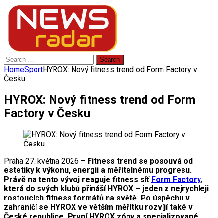
Search
for:
Home
Sport
HYROX: Nový fitness trend od Form Factory v
Česku
HYROX: Nový fitness trend od Form
Factory v Česku
Praha 27. května 2026 –
Fitness trend se posouvá od
estetiky k výkonu, energii a měřitelnému progresu.
Právě na tento vývoj reaguje fitness síť
Form Factory
,
která do svých klubů přináší HYROX – jeden z nejrychleji
rostoucích fitness formátů na světě. Po úspěchu v
zahraničí se HYROX ve větším měřítku rozvíjí také v
České republice. První HYROX zóny a specializované