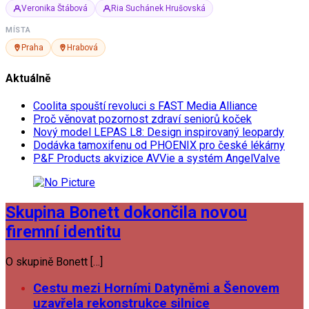
Veronika Štábová
Ria Suchánek Hrušovská
MÍSTA
Praha
Hrabová
Aktuálně
Coolita spouští revoluci s FAST Media Alliance
Proč věnovat pozornost zdraví seniorů koček
Nový model LEPAS L8: Design inspirovaný leopardy
Dodávka tamoxifenu od PHOENIX pro české lékárny
P&F Products akvizice AVVie a systém AngelValve
Skupina Bonett dokončila novou
firemní identitu
O skupině Bonett […]
Cestu mezi Horními Datyněmi a Šenovem
uzavřela rekonstrukce silnice