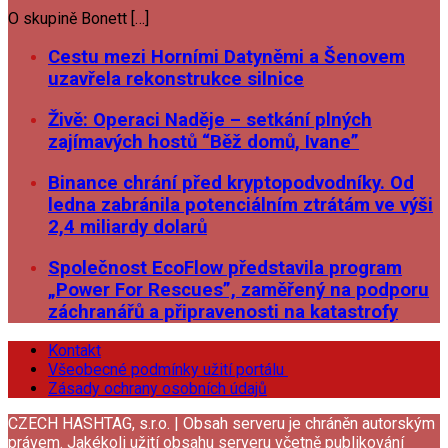
O skupině Bonett […]
Cestu mezi Horními Datyněmi a Šenovem
uzavřela rekonstrukce silnice
Živě: Operaci Naděje – setkání plných
zajímavých hostů “Běž domů, Ivane”
Binance chrání před kryptopodvodníky. Od
ledna zabránila potenciálním ztrátám ve výši
2,4 miliardy dolarů
Společnost EcoFlow představila program
„Power For Rescues”, zaměřený na podporu
záchranářů a připravenosti na katastrofy
Kontakt
Všeobecné podmínky užití portálu
Zásady ochrany osobních údajů
CZECH HASHTAG, s.r.o. | Obsah serveru je chráněn autorským
právem. Jakékoli užití obsahu serveru včetně publikování