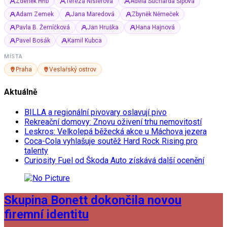
Zdeněk Hřib
Tereza Nislerová
Adéla Sucharda Šípová
Adam Zemek
Jana Maredová
Zbyněk Němeček
Pavla B. Žerníčková
Jan Hruška
Hana Hajnová
Pavel Bosák
Kamil Kubca
MÍSTA
Praha
Veslařský ostrov
Aktuálně
BILLA a regionální pivovary oslavují pivo
Rekreační domovy: Znovu oživení trhu nemovitostí
Leskros: Velkolepá běžecká akce u Máchova jezera
Coca-Cola vyhlašuje soutěž Hard Rock Rising pro
talenty
Curiosity Fuel od Škoda Auto získává další ocenění
Skupina Bonett dokončila novou
firemní identitu