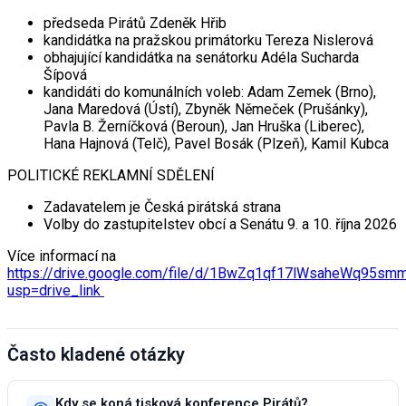
předseda Pirátů Zdeněk Hřib
kandidátka na pražskou primátorku Tereza Nislerová
obhajující kandidátka na senátorku Adéla Sucharda
Šípová
kandidáti do komunálních voleb: Adam Zemek (Brno),
Jana Maredová (Ústí), Zbyněk Němeček (Prušánky),
Pavla B. Žerníčková (Beroun), Jan Hruška (Liberec),
Hana Hajnová (Telč), Pavel Bosák (Plzeň), Kamil Kubca
POLITICKÉ REKLAMNÍ SDĚLENÍ
Zadavatelem je Česká pirátská strana
Volby do zastupitelstev obcí a Senátu 9. a 10. října 2026
Více informací na
https://drive.google.com/file/d/1BwZq1qf17lWsaheWq95sm
usp=drive_link
Často kladené otázky
Kdy se koná tisková konference Pirátů?