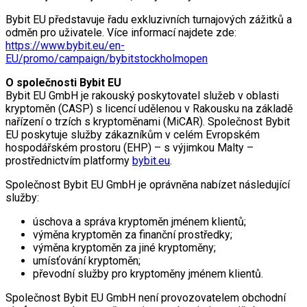
Bybit EU představuje řadu exkluzivních turnajových zážitků a
odměn pro uživatele. Více informací najdete zde:
https://www.bybit.eu/en-
EU/promo/campaign/bybitstockholmopen
O společnosti Bybit EU
Bybit EU GmbH je rakouský poskytovatel služeb v oblasti
kryptoměn (CASP) s licencí udělenou v Rakousku na základě
nařízení o trzích s kryptoměnami (MiCAR). Společnost Bybit
EU poskytuje služby zákazníkům v celém Evropském
hospodářském prostoru (EHP) – s výjimkou Malty –
prostřednictvím platformy
bybit.eu
.
Společnost Bybit EU GmbH je oprávněna nabízet následující
služby:
úschova a správa kryptoměn jménem klientů;
výměna kryptoměn za finanční prostředky;
výměna kryptoměn za jiné kryptoměny;
umísťování kryptoměn;
převodní služby pro kryptoměny jménem klientů.
Společnost Bybit EU GmbH není provozovatelem obchodní