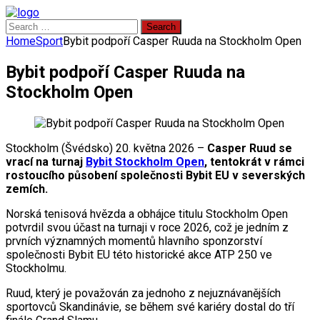
Search
for:
Home
Sport
Bybit podpoří Casper Ruuda na Stockholm Open
Bybit podpoří Casper Ruuda na
Stockholm Open
Stockholm (Švédsko) 20. května 2026 –
Casper Ruud se
vrací na turnaj
Bybit Stockholm Open
, tentokrát v rámci
rostoucího působení společnosti Bybit EU v severských
zemích.
Norská tenisová hvězda a obhájce titulu Stockholm Open
potvrdil svou účast na turnaji v roce 2026, což je jedním z
prvních významných momentů hlavního sponzorství
společnosti Bybit EU této historické akce ATP 250 ve
Stockholmu.
Ruud, který je považován za jednoho z nejuznávanějších
sportovců Skandinávie, se během své kariéry dostal do tří