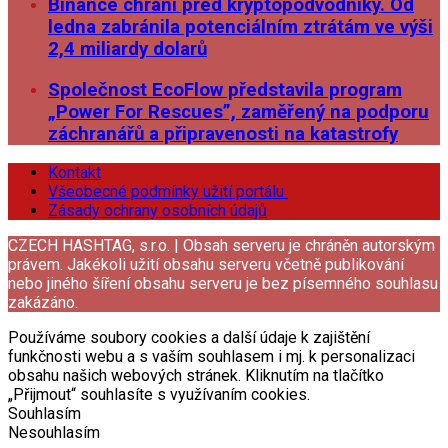
Binance chrání před kryptopodvodníky. Od
ledna zabránila potenciálním ztrátám ve výši
2,4 miliardy dolarů
Společnost EcoFlow představila program
„Power For Rescues”, zaměřený na podporu
záchranářů a připravenosti na katastrofy
Kontakt
Všeobecné podmínky užití portálu
Zásady ochrany osobních údajů
CZECH HASHTAG, s.r.o. | Obsah serveru je chráněn autorským
právem. Jakékoli užití obsahu serveru včetně publikování
nebo jiného šíření obsahu serveru je bez písemného souhlasu
zakázáno.
Používáme soubory cookies a další údaje k zajištění
funkčnosti webu a s vaším souhlasem i mj. k personalizaci
obsahu našich webových stránek. Kliknutím na tlačítko
„Přijmout“ souhlasíte s využívaním cookies.
Souhlasím
Nesouhlasím