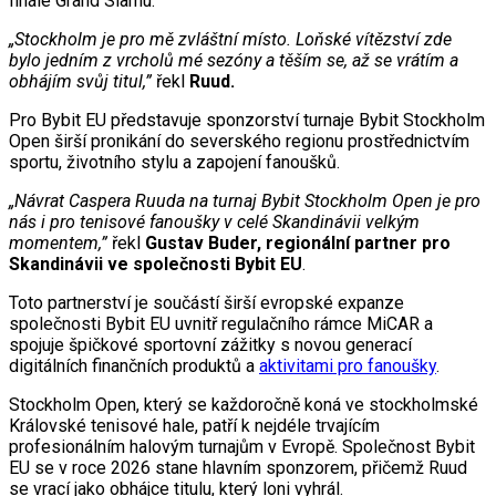
finále Grand Slamu.
„Stockholm je pro mě zvláštní místo. Loňské vítězství zde
bylo jedním z vrcholů mé sezóny a těším se, až se vrátím a
obhájím svůj titul,”
řekl
Ruud.
Pro Bybit EU představuje sponzorství turnaje Bybit Stockholm
Open širší pronikání do severského regionu prostřednictvím
sportu, životního stylu a zapojení fanoušků.
„Návrat Caspera Ruuda na turnaj Bybit Stockholm Open je pro
nás i pro tenisové fanoušky v celé Skandinávii velkým
momentem,”
řekl
Gustav Buder, regionální partner pro
Skandinávii ve společnosti Bybit EU
.
Toto partnerství je součástí širší evropské expanze
společnosti Bybit EU uvnitř regulačního rámce MiCAR a
spojuje špičkové sportovní zážitky s novou generací
digitálních finančních produktů a
aktivitami pro fanoušky
.
Stockholm Open, který se každoročně koná ve stockholmské
Královské tenisové hale, patří k nejdéle trvajícím
profesionálním halovým turnajům v Evropě. Společnost Bybit
EU se v roce 2026 stane hlavním sponzorem, přičemž Ruud
se vrací jako obhájce titulu, který loni vyhrál.