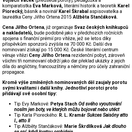
Vojtěch Vacek
(předseda poroty), pedagožka a
komparatistka
Eva Marková,
literární historik a teoretik
Karel
Piorecký,
básník a novinář
Karel Škrabal
aspisovatelka a
laureátka Ceny Jiřího Ortena 2015
Alžběta Stančáková.
Cena Jiřího Ortena
, již organizuje
Svaz českých knihkupců
a nakladatelů,
bude podobně jako v předchozích ročnících
spojena s finanční prémií pro vítěze, jež se letos díky
příspěvkům sponzorů zvýšila na 70 000 Kč. Další dva
nominovaní získají po 15 000 Kč. České literární centrum
věnuje vítězi
Ceny Jiřího Ortena
rezidenční pobyt, zároveň
všichni tři nominovaní obdrží jako dar překlad ukázky z jejich
díla do angličtiny, francouzštiny a němčiny pro účely zahraniční
propagace.
Kromě výše zmíněných nominovaných děl zaujaly porotu
svými kvalitami i další knihy. Jednotliví porotci proto
přidávají své osobní tipy:
Tip Evy Markové:
Petya Stach
Od svého vyoutování
nosím jen boty, ve kterých můžu bojovat nebo utéct
Tip Karla Pioreckého:
R. L. Kramár
Sukces Saisóny atto
I., atto II
Tip Alžběty Stančákové:
Marie Škrdlíková
Jak dlouho
se spí, když kvetou orchideje