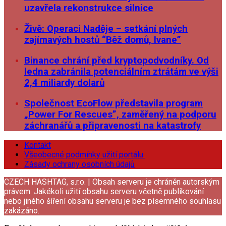
uzavřela rekonstrukce silnice
Živě: Operaci Naděje – setkání plných
zajímavých hostů “Běž domů, Ivane”
Binance chrání před kryptopodvodníky. Od
ledna zabránila potenciálním ztrátám ve výši
2,4 miliardy dolarů
Společnost EcoFlow představila program
„Power For Rescues”, zaměřený na podporu
záchranářů a připravenosti na katastrofy
Kontakt
Všeobecné podmínky užití portálu
Zásady ochrany osobních údajů
CZECH HASHTAG, s.r.o. | Obsah serveru je chráněn autorským
právem. Jakékoli užití obsahu serveru včetně publikování
nebo jiného šíření obsahu serveru je bez písemného souhlasu
zakázáno.