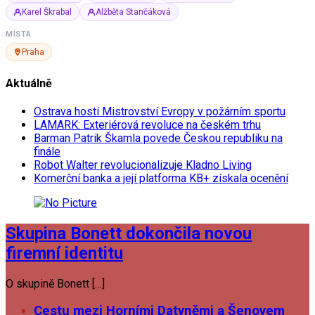
Karel Škrabal
Alžběta Stančáková
MÍSTA
Praha
Aktuálně
Ostrava hostí Mistrovství Evropy v požárním sportu
LAMARK: Exteriérová revoluce na českém trhu
Barman Patrik Škamla povede Českou republiku na
finále
Robot Walter revolucionalizuje Kladno Living
Komerční banka a její platforma KB+ získala ocenění
Skupina Bonett dokončila novou
firemní identitu
O skupině Bonett […]
Cestu mezi Horními Datyněmi a Šenovem