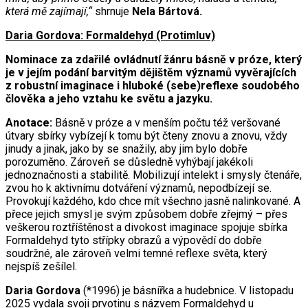
která mě zajímají,“
shrnuje
Nela Bártová.
Daria Gordova: Formaldehyd (Protimluv)
Nominace za zdařilé ovládnutí žánru básně v próze, který
je v jejím podání barvitým dějištěm významů vyvěrajících
z robustní imaginace i hluboké (sebe)reflexe soudobého
člověka a jeho vztahu ke světu a jazyku.
Anotace:
Básně v próze a v menším počtu též veršované
útvary sbírky vybízejí k tomu být čteny znovu a znovu, vždy
jinudy a jinak, jako by se snažily, aby jim bylo dobře
porozuměno. Zároveň se důsledně vyhýbají jakékoli
jednoznačnosti a stabilitě. Mobilizují intelekt i smysly čtenáře,
zvou ho k aktivnímu dotváření významů, nepodbízejí se.
Provokují každého, kdo chce mít všechno jasně nalinkované. A
přece jejich smysl je svým způsobem dobře zřejmý – přes
veškerou roztříštěnost a divokost imaginace spojuje sbírka
Formaldehyd tyto střípky obrazů a výpovědí do dobře
soudržné, ale zároveň velmi temné reflexe světa, který
nejspíš zešílel.
Daria Gordova
(*1996) je básnířka a hudebnice. V listopadu
2025 vydala svoji prvotinu s názvem Formaldehyd u