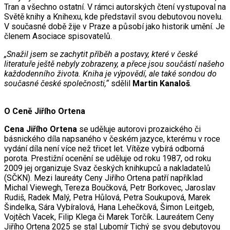
Tran a všechno ostatní. V rámci autorských čtení vystupoval na
Světě knihy a Knihexu, kde představil svou debutovou novelu.
V současné době žije v Praze a působí jako historik umění. Je
členem Asociace spisovatelů.
„Snažil jsem se zachytit příběh a postavy, které v české
literatuře ještě nebyly zobrazeny, a přece jsou součástí našeho
každodenního života. Kniha je výpovědí, ale také sondou do
současné české společnosti,“
sdělil
Martin Kanaloš
.
O Ceně Jiřího Ortena
Cena Jiřího Ortena
se uděluje autorovi prozaického či
básnického díla napsaného v českém jazyce, kterému v roce
vydání díla není více než třicet let. Vítěze vybírá odborná
porota. Prestižní ocenění se uděluje od roku 1987, od roku
2009 jej organizuje Svaz českých knihkupců a nakladatelů
(SČKN). Mezi laureáty Ceny Jiřího Ortena patří například
Michal Viewegh, Tereza Boučková, Petr Borkovec, Jaroslav
Rudiš, Radek Malý, Petra Hůlová, Petra Soukupová, Marek
Šindelka, Sára Vybíralová, Hana Lehečková, Šimon Leitgeb,
Vojtěch Vacek, Filip Klega či Marek Torčík. Laureátem Ceny
Jiřího Ortena 2025 se stal Lubomír Tichý se svou debutovou