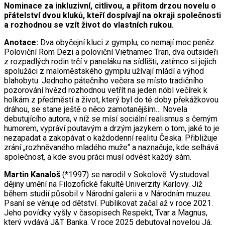
Nominace za inkluzivní, citlivou, a přitom drzou novelu o
přátelství dvou kluků, kteří dospívají na okraji společnosti
a rozhodnou se vzít život do vlastních rukou.
Anotace:
Dva obyčejní kluci z gymplu, co nemají moc peněz.
Poloviční Rom Dezi a poloviční Vietnamec Tran, dva outsideři
z rozpadlých rodin trčí v paneláku na sídlišti, zatímco si jejich
spolužáci z maloměstského gymplu užívají mládí a výhod
blahobytu. Jednoho pátečního večera se místo tradičního
pozorování hvězd rozhodnou vetřít na jeden nóbl večírek k
holkám z předměstí a život, který byl do té doby překážkovou
dráhou, se stane ještě o něco zamotanějším… Novela
debutujícího autora, v níž se mísí sociální realismus s černým
humorem, vypráví poutavým a drzým jazykem o tom, jaké to je
nezapadat a zakopávat o každodenní realitu Česka. Přibližuje
zrání „rozhněvaného mladého muže“ a naznačuje, kde selhává
společnost, a kde svou práci musí odvést každý sám.
Martin Kanaloš
(*1997) se narodil v Sokolově. Vystudoval
dějiny umění na Filozofické fakultě Univerzity Karlovy. Již
během studií působil v Národní galerii a v Národním muzeu.
Psaní se věnuje od dětství. Publikovat začal až v roce 2021.
Jeho povídky vyšly v časopisech Respekt, Tvar a Magnus,
který vydává J&T Banka. V roce 2025 debutoval novelou Já,