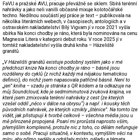
FaVU a pražské AVU, pracuje převážně se sklem. Sbírá terénní
nahrávky a jako neli vanilli občasně mixuje kolotočářské
techno. Nedílnou součástí její práce je text – publikovala na
několika literárních webech, v časopisech, antologiích a v
ostravském nakladatelství Bílý Vigvam jí v roce 2021 vyšla
sbírka Na konci chodby je ráno, která byla nominována na cenu
Magnesia Litera v kategorii debut roku. V roce 2025 jí v
tomtéž nakladatelství vyšla druhá kniha – Házeliště
granátů.
„
V Házelišti granátů existuje podobný systém jako v mé
předchozí knize Na konci chodby je ráno – básně jsou
rozděleny do cyklů (z nichž každý má nějakou tematickou
definici), do nichž jsem napasovala patřičné básně. Není to
„jen” kniha – vzadu je stránka s QR kódem a ta odkazuje na
můj Soundcloud, kde je sedmiminutová zvuková krajina, ve
které jsem zmixovala terénní nahrávky z cest (ze kterých
vzešel oddíl „něco v dálce na obrysu“) a např. i kousky těch
původních nahrávek, ze kterých vznikly „štěnice”. Na tomto lze
vidět, jak přistupuji k tvorbě celkově – všechna média jsou u
mě přirozeně propojená. Psaní mi prorůstá naprosto vším,
přemýšlím komplexně, protože nic z toho, co dělám nefunguje
samo o sobě. Pracuji situačně, v kontextu, vymýšlím věci na
míru, aby přímo seděly a odrážely místo, náladu a témata,