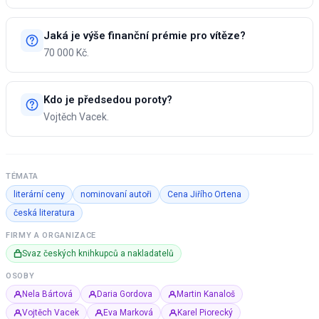
Jaká je výše finanční prémie pro vítěze?
70 000 Kč.
Kdo je předsedou poroty?
Vojtěch Vacek.
TÉMATA
literární ceny
nominovaní autoři
Cena Jiřího Ortena
česká literatura
FIRMY A ORGANIZACE
Svaz českých knihkupců a nakladatelů
OSOBY
Nela Bártová
Daria Gordova
Martin Kanaloš
Vojtěch Vacek
Eva Marková
Karel Piorecký