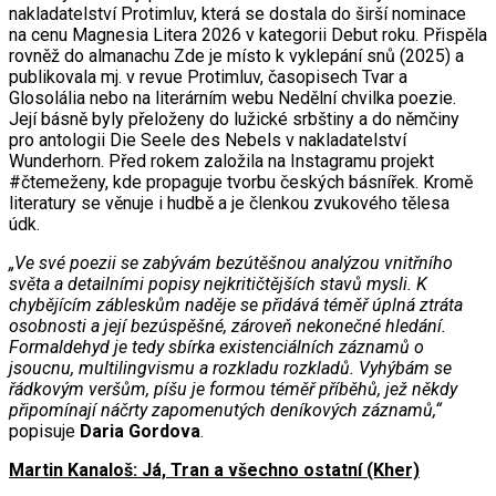
nakladatelství Protimluv, která se dostala do širší nominace
na cenu Magnesia Litera 2026 v kategorii Debut roku. Přispěla
rovněž do almanachu Zde je místo k vyklepání snů (2025) a
publikovala mj. v revue Protimluv, časopisech Tvar a
Glosolália nebo na literárním webu Nedělní chvilka poezie.
Její básně byly přeloženy do lužické srbštiny a do němčiny
pro antologii Die Seele des Nebels v nakladatelství
Wunderhorn. Před rokem založila na Instagramu projekt
#čtemeženy, kde propaguje tvorbu českých básnířek. Kromě
literatury se věnuje i hudbě a je členkou zvukového tělesa
údk.
„Ve své poezii se zabývám bezútěšnou analýzou vnitřního
světa a detailními popisy nejkritičtějších stavů mysli. K
chybějícím zábleskům naděje se přidává téměř úplná ztráta
osobnosti a její bezúspěšné, zároveň nekonečné hledání.
Formaldehyd je tedy sbírka existenciálních záznamů o
jsoucnu, multilingvismu a rozkladu rozkladů. Vyhýbám se
řádkovým veršům, píšu je formou téměř příběhů, jež někdy
připomínají náčrty zapomenutých deníkových záznamů,“
popisuje
Daria Gordova
.
Martin Kanaloš: Já, Tran a všechno ostatní (Kher)