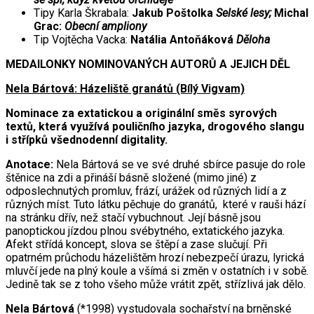
Tipy Karla Škrabala:
Jakub Poštolka
Selské lesy;
Michal
Grac:
Obecní ampliony
Tip Vojtěcha Vacka:
Natália Antoňáková
Děloha
MEDAILONKY NOMINOVANÝCH AUTORŮ A JEJICH DĚL
Nela Bártová: Házeliště granátů (Bílý Vigvam)
Nominace za extatickou a originální směs syrových
textů, která využívá pouličního jazyka, drogového slangu
i střípků všednodenní digitality.
Anotace:
Nela Bártová se ve své druhé sbírce pasuje do role
štěnice na zdi a přináší básně složené (mimo jiné) z
odposlechnutých promluv, frází, urážek od různých lidí a z
různých míst. Tuto látku pěchuje do granátů, které v rauši hází
na stránku dřív, než stačí vybuchnout. Její básně jsou
panoptickou jízdou plnou svébytného, extatického jazyka.
Afekt střídá koncept, slova se štěpí a zase slučují. Při
opatrném průchodu házelištěm hrozí nebezpečí úrazu, lyrická
mluvčí jede na plný koule a všímá si změn v ostatních i v sobě.
Jedině tak se z toho všeho může vrátit zpět, střízlivá jak dělo.
Nela Bártová
(*1998) vystudovala sochařství na brněnské