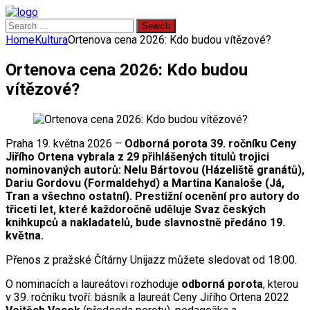
Search
for:
Home
Kultura
Ortenova cena 2026: Kdo budou vítězové?
Ortenova cena 2026: Kdo budou
vítězové?
Praha 19. května 2026 –
Odborná porota 39. ročníku Ceny
Jiřího Ortena vybrala z 29 přihlášených titulů trojici
nominovaných autorů: Nelu Bártovou (Házeliště granátů),
Dariu Gordovu (Formaldehyd) a Martina Kanaloše (Já,
Tran a všechno ostatní). Prestižní ocenění pro autory do
třiceti let, které každoročně uděluje Svaz českých
knihkupců a nakladatelů, bude slavnostně předáno 19.
května.
Přenos z pražské Čítárny Unijazz můžete sledovat od 18:00.
O nominacích a laureátovi rozhoduje
odborná porota
, kterou
v 39. ročníku tvoří: básník a laureát Ceny Jiřího Ortena 2022