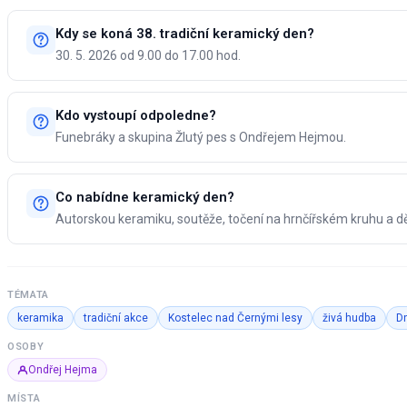
Kdy se koná 38. tradiční keramický den?
30. 5. 2026 od 9.00 do 17.00 hod.
Kdo vystoupí odpoledne?
Funebráky a skupina Žlutý pes s Ondřejem Hejmou.
Co nabídne keramický den?
Autorskou keramiku, soutěže, točení na hrnčířském kruhu a d
TÉMATA
keramika
tradiční akce
Kostelec nad Černými lesy
živá hudba
Dn
OSOBY
Ondřej Hejma
MÍSTA