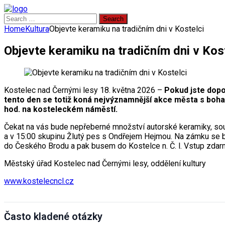
Search
for:
Home
Kultura
Objevte keramiku na tradičním dni v Kostelci
Objevte keramiku na tradičním dni v Kos
Kostelec nad Černými lesy 18. května 2026 –
Pokud jste dopos
tento den se totiž koná nejvýznamnější akce města s bohat
hod. na kosteleckém náměstí.
Čekat na vás bude nepřeberné množství autorské keramiky, sou
a v 15:00 skupinu Žlutý pes s Ondřejem Hejmou. Na zámku se bu
do Českého Brodu a pak busem do Kostelce n. Č. l. Vstup zdar
Městský úřad Kostelec nad Černými lesy, oddělení kultury
www.kostelecncl.cz
Často kladené otázky