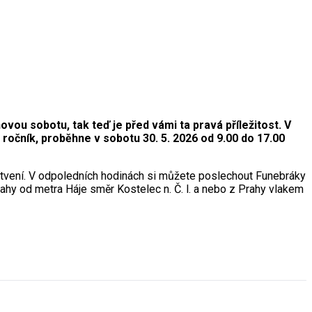
vou sobotu, tak teď je před vámi ta pravá příležitost. V
ročník, proběhne v sobotu 30. 5. 2026 od 9.00 do 17.00
stvení. V odpoledních hodinách si můžete poslechout Funebráky
hy od metra Háje směr Kostelec n. Č. l. a nebo z Prahy vlakem