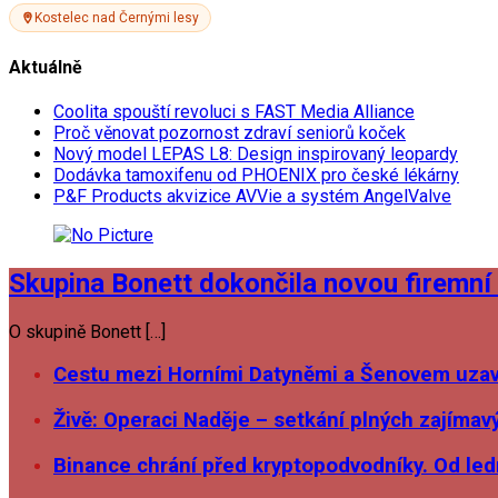
Kostelec nad Černými lesy
Aktuálně
Coolita spouští revoluci s FAST Media Alliance
Proč věnovat pozornost zdraví seniorů koček
Nový model LEPAS L8: Design inspirovaný leopardy
Dodávka tamoxifenu od PHOENIX pro české lékárny
P&F Products akvizice AVVie a systém AngelValve
Skupina Bonett dokončila novou firemní 
O skupině Bonett […]
Cestu mezi Horními Datyněmi a Šenovem uzavř
Živě: Operaci Naděje – setkání plných zajímav
Binance chrání před kryptopodvodníky. Od ledn