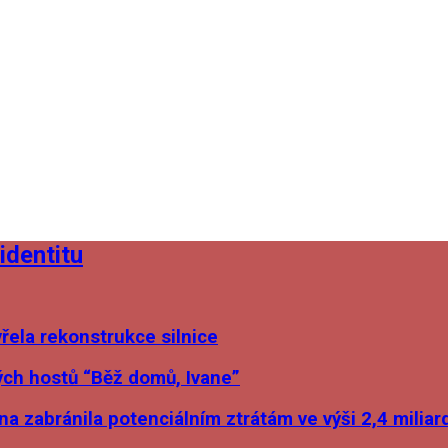
identitu
ela rekonstrukce silnice
ých hostů “Běž domů, Ivane”
a zabránila potenciálním ztrátám ve výši 2,4 miliar