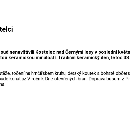
telci
ud nenavštívili Kostelec nad Černými lesy v poslední květno
ou keramickou minulostí. Tradiční keramický den, letos 38. 
těže, točení na hrnčířském kruhu, dětský koutek a bohaté občer
de konat již V. ročník Dne otevřených bran. Doprava busem z Pra
ma.