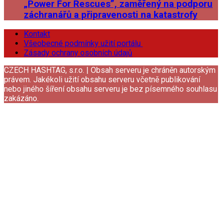
„Power For Rescues”, zaměřený na podporu
záchranářů a připravenosti na katastrofy
Kontakt
Všeobecné podmínky užití portálu
Zásady ochrany osobních údajů
CZECH HASHTAG, s.r.o. | Obsah serveru je chráněn autorským
právem. Jakékoli užití obsahu serveru včetně publikování
nebo jiného šíření obsahu serveru je bez písemného souhlasu
zakázáno.