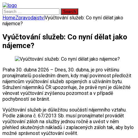
Search
for:
Home
Zpravodajství
Vyúčtování služeb: Co nyní dělat jako
nájemce?
Vyúčtování služeb: Co nyní dělat jako
nájemce?
Praha 30. dubna 2026 – Dnes, 30. dubna, je pro většinu
pronajímatelů posledním dnem, kdy mají povinnost předložit
nájemcům vyúčtování služeb spojených s užíváním bytu.
Sdružení nájemníků ČR upozorňuje, že právě nyní je důležité
věnovat vyúčtování zvýšenou pozornost a v případě
pochybností se bránit.
Vyúčtování služeb je důležitou součástí nájemního vztahu.
Podle zákona č. 67/2013 Sb. musí pronajímatel provádět
vyúčtování záloh na služby jednou ročně a uvést v něm
přehled skutečných nákladů i zaplacených záloh tak, aby bylo
možné správnost vyúčtování ověřit.