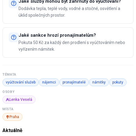
Jaké služby mohou být zahrnuty do vyúčtování?
Dodávka tepla, teplé vody, vodné a stočné, osvětlení a
úklid společných prostor.
Jaké sankce hrozí pronajímatelům?
Pokuta 50 Kč za každý den prodlení s vyúčtováním nebo
vyřízením námitek.
TÉMATA
vyúčtování služeb
nájemci
pronajímatelé
námitky
pokuty
OSOBY
Lenka Veselá
MÍSTA
Praha
Aktuálně