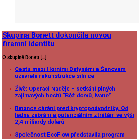
Skupina Bonett dokončila novou
firemní identitu
O skupině Bonett […]
Cestu mezi Horními Datyněmi a Šenovem
uzavřela rekonstrukce silnice
Živě: Operaci Naděje – setkání plných
zajímavých hostů “Běž domů, Ivane”
Binance chrání před kryptopodvodníky. Od
ledna zabránila potenciálním ztrátám ve výši
2,4 miliardy dolarů
Společnost EcoFlow představila program