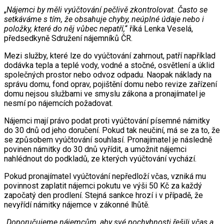
„
Nájemci by měli vyúčtování pečlivě zkontrolovat. Často se
setkáváme s tím, že obsahuje chyby, neúplné údaje nebo i
položky, které do něj vůbec nepatří,
“ říká Lenka Veselá,
předsedkyně Sdružení nájemníků ČR.
Mezi služby, které lze do vyúčtování zahrnout, patří například
dodávka tepla a teplé vody, vodné a stočné, osvětlení a úklid
společných prostor nebo odvoz odpadu. Naopak náklady na
správu domu, fond oprav, pojištění domu nebo revize zařízení
domu nejsou službami ve smyslu zákona a pronajímatel je
nesmí po nájemcích požadovat.
Nájemci mají právo podat proti vyúčtování písemné námitky
do 30 dnů od jeho doručení. Pokud tak neučiní, má se za to, že
se způsobem vyúčtování souhlasí. Pronajímatel je následně
povinen námitky do 30 dnů vyřídit, a umožnit nájemci
nahlédnout do podkladů, ze kterých vyúčtování vychází.
Pokud pronajímatel vyúčtování nepředloží včas, vzniká mu
povinnost zaplatit nájemci pokutu ve výši 50 Kč za každý
započatý den prodlení. Stejná sankce hrozí i v případě, že
nevyřídí námitky nájemce v zákonné lhůtě.
„
Doporučujeme nájemcům, aby své pochybnosti řešili včas a