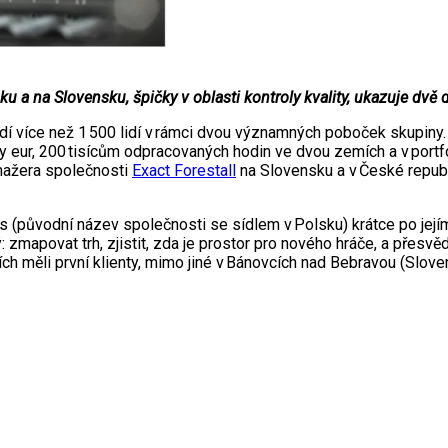
sku a na Slovensku, špičky v oblasti kontroly kvality, ukazuje dv
dí více než 1 500 lidí v rámci dvou významných poboček skupiny
ony eur, 200 tisícům odpracovaných hodin ve dvou zemích a v por
nažera společnosti
Exact Forestall
na Slovensku a v České republ
původní název společnosti se sídlem v Polsku) krátce po jejím 
ý: zmapovat trh, zjistit, zda je prostor pro nového hráče, a přesvě
h měli první klienty, mimo jiné v Bánovcích nad Bebravou (Slovens