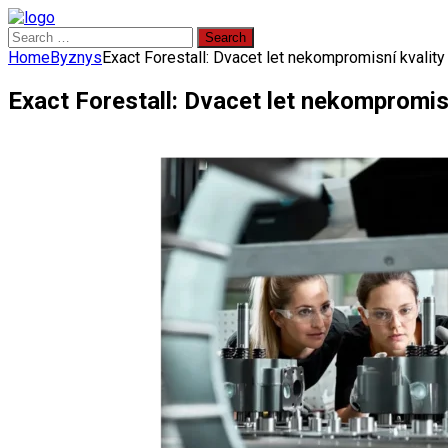
Search
for:
Home
Byznys
Exact Forestall: Dvacet let nekompromisní kvality
Exact Forestall: Dvacet let nekompromisn