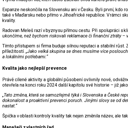
Expanze neskončila na Slovensku ani v Česku. Byli první, kdo 
také v Maďarsku nebo přímo v Jihoafrické republice. V rámci sk
kvality.
Radovan Meleš razí v byznysu přímou cestu. Při spolupráci s kl
ukončíme, než bychom riskovali reklamace či finanční ztráty – v
Tímto přístupem si firma buduje silnou reputaci a stabilní růs
příležitostí.
„Jako velká skupina se dnes musíme více posloucha
a lokálními potřebami.“
Kvalita jako nejlepší prevence
Právě cílené aktivity a globální působení ovlivnily nové, odvá
otevřela na konci roku 2024 další kapitolu své historie – již jako
„Tato změna, která se samozřejmě týká i Slovenska a České repub
dokonalost a proaktivní prevenci poruch. Jinými slovy se od d
nastat.“
Špička v oblasti kontroly kvality tak nejen změnila název, ale tak
Manažeři z vlastních řad