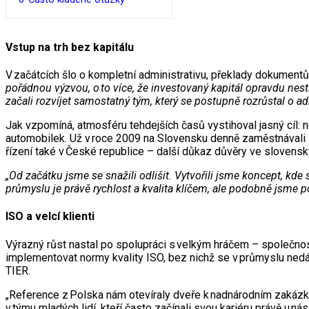
Vstup na trh bez kapitálu
V začátcích šlo o kompletní administrativu, překlady dokumentů
pořádnou výzvou, o to více, že investovaný kapitál opravdu nest
začali rozvíjet samostatný tým, který se postupně rozrůstal o adm
Jak vzpomíná, atmosféru tehdejších časů vystihoval jasný cíl: ne
automobilek. Už v roce 2009 na Slovensku denně zaměstnávali st
řízení také v České republice – další důkaz důvěry ve slovensk
„Od začátku jsme se snažili odlišit. Vytvořili jsme koncept, kd
průmyslu je právě rychlost a kvalita klíčem, ale podobně jsme po
ISO a velcí klienti
Výrazný růst nastal po spolupráci s velkým hráčem – společno
implementovat normy kvality ISO, bez nichž se v průmyslu nedá
TIER.
„Reference z Polska nám otevíraly dveře k nadnárodním zakázká
v týmu mladých lidí, kteří často začínali svou kariéru právě u nás.