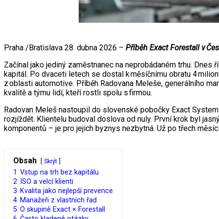
Praha /Bratislava 28. dubna 2026 –
Příběh Exact Forestall v Če
Začínal jako jediný zaměstnanec na neprobádaném trhu. Dnes ří
kapitál. Po dvaceti letech se dostal k měsíčnímu obratu 4 mili
z oblasti automotive. Příběh Radovana Meleše, generálního ma
kvalitě a týmu lidí, kteří rostli spolu s firmou.
Radovan Meleš nastoupil do slovenské pobočky Exact Systems (
rozjíždět. Klientelu budoval doslova od nuly. První krok byl jasn
komponentů – je pro jejich byznys nezbytná. Už po třech měsícíc
Obsah
Skrýt
1
Vstup na trh bez kapitálu
2
ISO a velcí klienti
3
Kvalita jako nejlepší prevence
4
Manažeři z vlastních řad
5
O skupině Exact × Forestall
6
Často kladené otázky