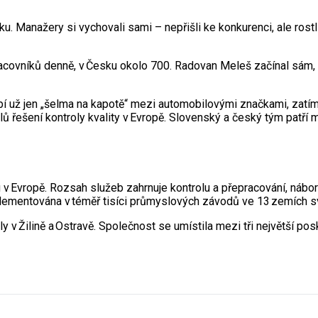
tku. Manažery si vychovali sami – nepřišli ke konkurenci, ale ros
acovníků denně, v Česku okolo 700. Radovan Meleš začínal sám,
bí už jen „šelma na kapotě“ mezi automobilovými značkami, zatímco
ů řešení kontroly kvality v Evropě. Slovenský a český tým patří 
u v Evropě. Rozsah služeb zahrnuje kontrolu a přepracování, nábor 
mplementována v téměř tisíci průmyslových závodů ve 13 zemích s
v Žilině a Ostravě. Společnost se umístila mezi tři největší pos