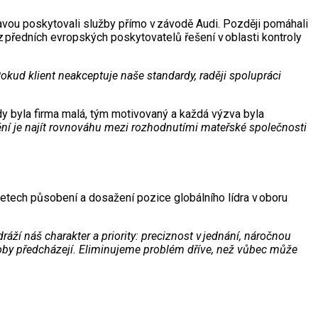
ravou poskytovali služby přímo v závodě Audi. Později pomáhali
z předních evropských poskytovatelů řešení v oblasti kontroly
okud klient neakceptuje naše standardy, raději spolupráci
hdy byla firma malá, tým motivovaný a každá výzva byla
ění je najít rovnováhu mezi rozhodnutími mateřské společnosti
letech působení a dosažení pozice globálního lídra v oboru
áží náš charakter a priority: preciznost v jednání, náročnou
roby předcházejí. Eliminujeme problém dříve, než vůbec může