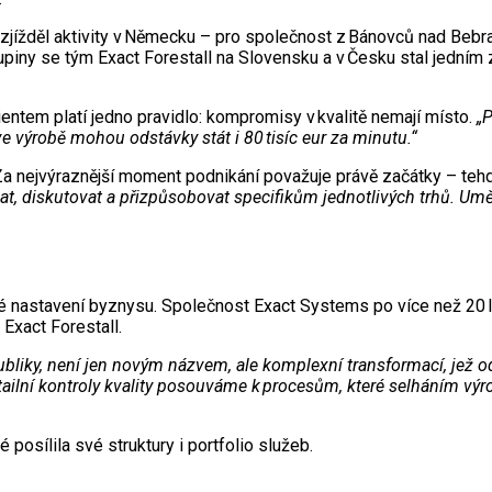
rozjížděl aktivity v Německu – pro společnost z Bánovců nad Beb
upiny se tým Exact Forestall na Slovensku a v Česku stal jedním 
ientem platí jedno pravidlo: kompromisy v kvalitě nemají místo.
„P
e výrobě mohou odstávky stát i 80 tisíc eur za minutu.“
t. Za nejvýraznější moment podnikání považuje právě začátky – te
t, diskutovat a přizpůsobovat specifikům jednotlivých trhů. Um
žné nastavení byznysu. Společnost Exact Systems po více než 20 
 Exact Forestall.
liky, není jen novým názvem, ale komplexní transformací, jež odr
etailní kontroly kvality posouváme k procesům, které selháním vý
é posílila své struktury i portfolio služeb.