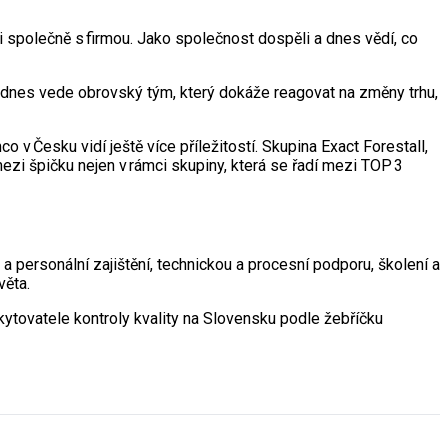
tli společně s firmou. Jako společnost dospěli a dnes vědí, co
 dnes vede obrovský tým, který dokáže reagovat na změny trhu,
 v Česku vidí ještě více příležitostí. Skupina Exact Forestall,
mezi špičku nejen v rámci skupiny, která se řadí mezi TOP 3
a personální zajištění, technickou a procesní podporu, školení a
věta.
kytovatele kontroly kvality na Slovensku podle žebříčku