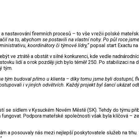
 a nastavování firemních procesů – to vše v režii polské mateřs
ačil na to, abychom se postavili na vlastní nohy. Po půl roce jsm
inistrativu, koordinátory či týmové lídry,“
popsal start Exactu n
být ve ztrátě a obstát v silné konkurenci, kde vedle nadnárodních
ovku lidí a o rok později jich bylo téměř 250. Po stabilizaci na
ý tým.
e se tým budoval přímo u klienta – díky tomu jsme byli dostupní, f
stupovali i v jiných odvětvích. Každý projekt byl šancí ukázat od
stí se sídlem v Kysuckém Novém Městě (SK). Tehdy do týmu přiby
 fungovat. Podpora mateřské společnosti však byla klíčová – zej
m a posouvaly nás mezi nejlepší poskytovatele služeb na trhu. 
“