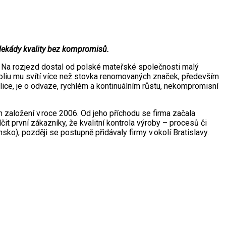
ě dekády kvality bez kompromisů.
. Na rozjezd dostal od polské mateřské společnosti malý
tfoliu mu svítí více než stovka renomovaných značek, především
ice, je o odvaze, rychlém a kontinuálním růstu, nekompromisní
založení v roce 2006. Od jeho příchodu se firma začala
dčit první zákazníky, že kvalitní kontrola výroby – procesů či
ko), později se postupně přidávaly firmy v okolí Bratislavy.