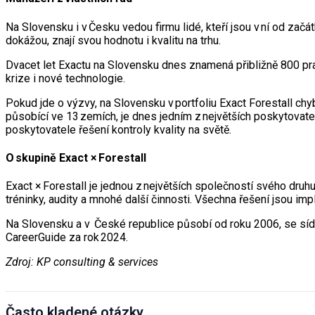
Na Slovensku i v Česku vedou firmu lidé, kteří jsou v ní od začá
dokážou, znají svou hodnotu i kvalitu na trhu.
Dvacet let Exactu na Slovensku dnes znamená přibližně 800 pr
krize i nové technologie.
Pokud jde o výzvy, na Slovensku v portfoliu Exact Forestall chy
působící ve 13 zemích, je dnes jedním z největších poskytovatel
poskytovatele řešení kontroly kvality na světě.
O skupině Exact × Forestall
Exact × Forestall je jednou z největších společností svého druh
tréninky, audity a mnohé další činnosti. Všechna řešení jsou i
Na Slovensku a v České republice působí od roku 2006, se sídly 
CareerGuide za rok 2024.
Zdroj: KP consulting & services
Často kladené otázky