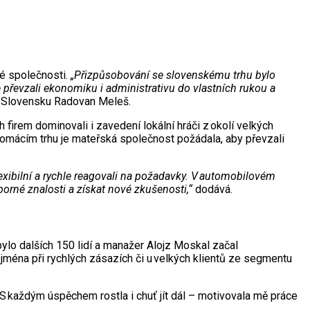
ké společnosti.
„Přizpůsobování se slovenskému trhu bylo
e převzali ekonomiku i administrativu do vlastních rukou a
a Slovensku Radovan Meleš.
 firem dominovali i zavedení lokální hráči z okolí velkých
 domácím trhu je mateřská společnost požádala, aby převzali
lexibilní a rychle reagovali na požadavky. V automobilovém
borné znalosti a získat nové zkušenosti,“
dodává.
lo dalších 150 lidí a manažer Alojz Moskal začal
ména při rychlých zásazích či u velkých klientů ze segmentu
S každým úspěchem rostla i chuť jít dál – motivovala mě práce