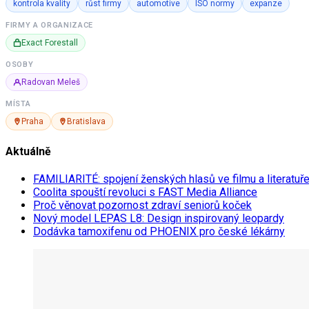
kontrola kvality
růst firmy
automotive
ISO normy
expanze
FIRMY A ORGANIZACE
Exact Forestall
OSOBY
Radovan Meleš
MÍSTA
Praha
Bratislava
Aktuálně
FAMILIARITÉ: spojení ženských hlasů ve filmu a literatuř
Coolita spouští revoluci s FAST Media Alliance
Proč věnovat pozornost zdraví seniorů koček
Nový model LEPAS L8: Design inspirovaný leopardy
Dodávka tamoxifenu od PHOENIX pro české lékárny