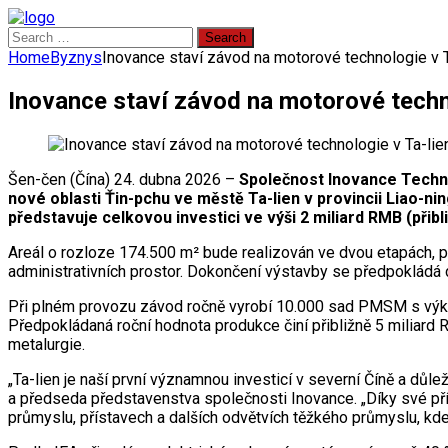
Search
for:
Home
Byznys
Inovance staví závod na motorové technologie v T
Inovance staví závod na motorové techno
Šen-čen (Čína) 24. dubna 2026 –
Společnost Inovance Techn
nové oblasti Ťin-pchu ve městě Ta-lien v provincii Liao
představuje celkovou investici ve výši 2 miliard RMB (přibl
Areál o rozloze 174.500 m² bude realizován ve dvou etapách, p
administrativních prostor. Dokončení výstavby se předpokládá
Při plném provozu závod ročně vyrobí 10.000 sad PMSM s v
Předpokládaná roční hodnota produkce činí přibližně 5 miliard 
metalurgie.
„Ta-lien je naší první významnou investicí v severní Číně a důl
a předseda představenstva společnosti Inovance. „Díky své pří
průmyslu, přístavech a dalších odvětvích těžkého průmyslu, kd