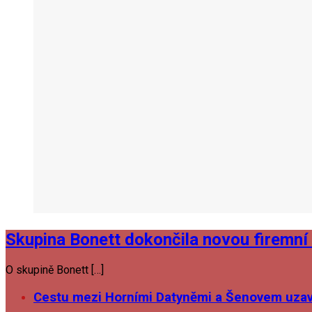
Skupina Bonett dokončila novou firemní 
O skupině Bonett […]
Cestu mezi Horními Datyněmi a Šenovem uzavř