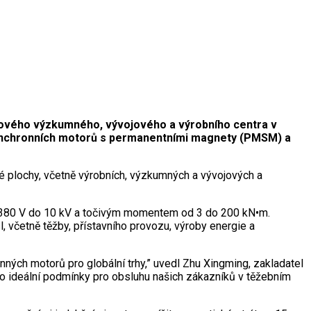
nového výzkumného, vývojového a výrobního centra v
 synchronních motorů s permanentními magnety (PMSM) a
é plochy, včetně výrobních, výzkumných a vývojových a
380 V do 10 kV a točivým momentem od 3 do 200 kN•m.
, včetně těžby, přístavního provozu, výroby energie a
onných motorů pro globální trhy,” uvedl Zhu Xingming, zakladatel
to ideální podmínky pro obsluhu našich zákazníků v těžebním