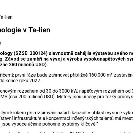
a-lien
logie v Ta-lien
ology (SZSE: 300124) slavnostně zahájila výstavbu svého 
-ning. Závod se zaměří na vývoj a výrobu vysokonapěťových
ižně 280 milionů USD).
řičemž první fáze bude zahrnovat přibližně 160.000 m² zastavěn
 do konce roku 2027.
ýkonovým rozsahem od 30 do 3000 kW, napěťovým rozsahem od 
RMB (cca 700 milionů USD). Motory jsou určeny pro těžký průmysl
ežitým krokem při rozšiřování našich kapacit v oblasti vysoce výk
stavní infrastruktuře a koncentraci inženýrských talentů má měs
e jsou vysoce účinné pohonné systémy klíčové.”