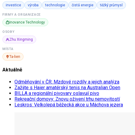
investice
výroba
technologie
čistá energie
těžký průmysl
FIRMY A ORGANIZACE
Inovance Technology
OSOBY
Zhu Xingming
MÍSTA
Ta-lien
Aktuálně
Odměňování v ČR: Mzdové rozdíly a jejich analýza
Zažijte s Haier amatérský tenis na Australian Open
BILLA a regionální pivovary oslavují pivo
Rekreační domovy: Znovu oživení trhu nemovitostí
Leskros: Velkolepá běžecká akce u Máchova jezera