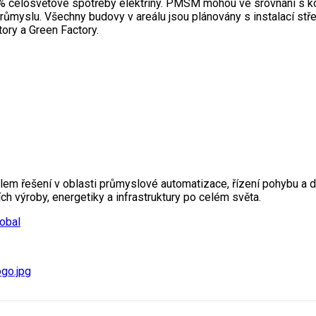
% celosvětové spotřeby elektřiny. PMSM mohou ve srovnání s ko
 průmyslu. Všechny budovy v areálu jsou plánovány s instalací st
tory a Green Factory.
m řešení v oblasti průmyslové automatizace, řízení pohybu a di
 výroby, energetiky a infrastruktury po celém světa.
obal
go.jpg