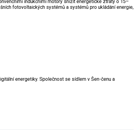
nvenčními indukčními motory snížit energetické ztráty o 15–
řešních fotovoltaických systémů a systémů pro ukládání energie,
gitální energetiky. Společnost se sídlem v Šen-čenu a