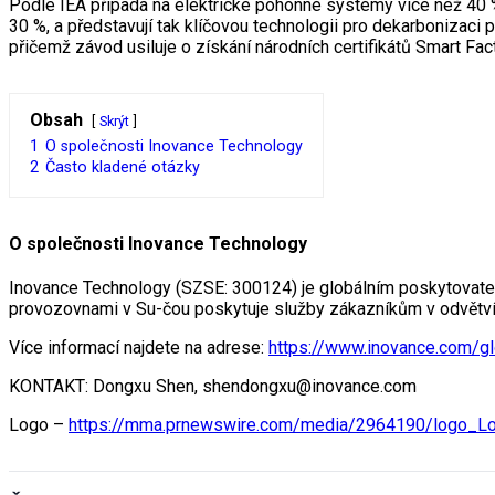
Podle IEA připadá na elektrické pohonné systémy více než 40 
30 %, a představují tak klíčovou technologii pro dekarbonizaci
přičemž závod usiluje o získání národních certifikátů Smart Fac
Obsah
Skrýt
1
O společnosti Inovance Technology
2
Často kladené otázky
O společnosti Inovance Technology
Inovance Technology (SZSE: 300124) je globálním poskytovatele
provozovnami v Su-čou poskytuje služby zákazníkům v odvětvích
Více informací najdete na adrese:
https://www.inovance.com/gl
KONTAKT: Dongxu Shen, shendongxu@inovance.com
Logo –
https://mma.prnewswire.com/media/2964190/logo_Lo