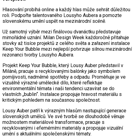
Hlasování probíhá online a každý hlas může sehrát důležitou
roli. Podpořte talentovaného Lousyho Aubera a pomozte
slovenskému umění uspět na mezinárodní scéně.
Už samotný výběr mezi finálovou dvanáctku představuje
mimořádné uznání. Milan Design Week každoročně přitahuje
stovky až tisíce projektů z celého světa a zařazení instalace
Keep Your Bubble mezi nejlepší potvrzuje silnou mezinárodní
rezonanci tvorby Lousyho Aubera.
Projekt Keep Your Bubble, který Lousy Auber představil v
Miláně, pracuje s recyklovanými balónky jako symbolem
pomíjivosti, nadměrné spotřeby a odpadu. Proměňuje je ve
vizuálně výrazné umělecké dílo, které reflektuje
environmentální témata i naši tendenci uzavírat se do
vlastních „bublin“. Instalace propojuje hravost materiálu s
kritickým pohledem na současnou společnost.
Lousy Auber patří k výrazným hlasům nastupující generace
slovenských umělců. Ve své tvorbě se dlouhodobě věnuje
možnostem materiálové transformace, pracuje s
recyklovanými i efemérními materiály a propojuje vizuální
umění s aktuálními společenskými tématy.