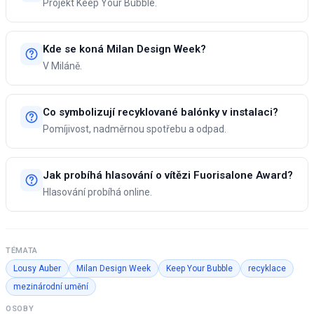
Projekt Keep Your Bubble.
Kde se koná Milan Design Week?
V Miláně.
Co symbolizují recyklované balónky v instalaci?
Pomíjivost, nadměrnou spotřebu a odpad.
Jak probíhá hlasování o vítězi Fuorisalone Award?
Hlasování probíhá online.
TÉMATA
Lousy Auber
Milan Design Week
Keep Your Bubble
recyklace
mezinárodní umění
OSOBY