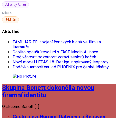
Lousy Auber
MÍSTA
Milán
Aktuálně
FAMILIARITÉ: spojení ženských hlasů ve filmu a
literatuře
Coolita spouští revoluci s FAST Media Alliance
Proč věnovat pozornost zdraví seniorů koček
Nový model LEPAS L8: Design inspirovaný leopardy
Dodávka tamoxifenu od PHOENIX pro české lékárny
Skupina Bonett dokončila novou
firemní identitu
O skupině Bonett […]
Cestu mezi Horními Datyněmi a Šenovem