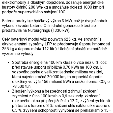
elektromobily s dlouhým dojezdem, dosahuje energetické
hustoty článků 280 Wh/kg a umožňuje dojezd 1000 km při
podpoře superrychlého nabíjení 10C.
Baterie poskytuje špičkový výkon 3 MW, což je dvojnásobek
výkonu závodní baterie Qilin druhé generace, která se
představila na Nürburgringu (1330 kW).
Celý bateriový modul váží pouhých 625 kg. Ve srovnání s
ekvivalentními systémy LFP to představuje úsporu hmotnosti
255 kg a úsporu místa 112 litrů. Ulehčení přináší mimořádně
významné výhody:
Spotřeba energie na 100 km klesá o více než 6 %, což
představuje úsporu přibližně 0,78 kWh na 100 km. U
vozového parku o velikosti jednoho milionu vozidel,
která najedou ročně 20.000 km, to odpovídá úspoře
elektřiny ve výši 156 milionů kWh a snížení emisí CO₂ o
78.500 tun.
Zlepšení výkonu a bezpečnosti zahrnují zkrácení
zrychlení z 0 na 100 km/h o 0,6 sekundy, zkrácení
rizikového okna při předjíždění o 12 %, zvýšení rychlosti
při testu s losem o 8 %, snížení úhlu náklonu karoserie o
6,5 %, zvýšení schopnosti vyhýbání se překážkám o 15–