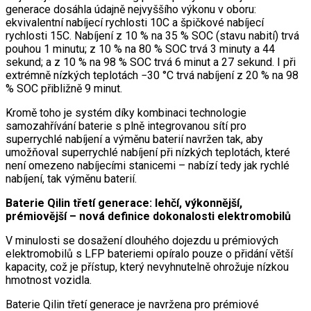
generace dosáhla údajně nejvyššího výkonu v oboru:
ekvivalentní nabíjecí rychlosti 10C a špičkové nabíjecí
rychlosti 15C. Nabíjení z 10 % na 35 % SOC (stavu nabití) trvá
pouhou 1 minutu; z 10 % na 80 % SOC trvá 3 minuty a 44
sekund; a z 10 % na 98 % SOC trvá 6 minut a 27 sekund. I při
extrémně nízkých teplotách −30 °C trvá nabíjení z 20 % na 98
% SOC přibližně 9 minut.
Kromě toho je systém díky kombinaci technologie
samozahřívání baterie s plně integrovanou sítí pro
superrychlé nabíjení a výměnu baterií navržen tak, aby
umožňoval superrychlé nabíjení při nízkých teplotách, které
není omezeno nabíjecími stanicemi – nabízí tedy jak rychlé
nabíjení, tak výměnu baterií.
Baterie Qilin třetí generace: lehčí, výkonnější,
prémiovější – nová definice dokonalosti elektromobilů
V minulosti se dosažení dlouhého dojezdu u prémiových
elektromobilů s LFP bateriemi opíralo pouze o přidání větší
kapacity, což je přístup, který nevyhnutelně ohrožuje nízkou
hmotnost vozidla.
Baterie Qilin třetí generace je navržena pro prémiové