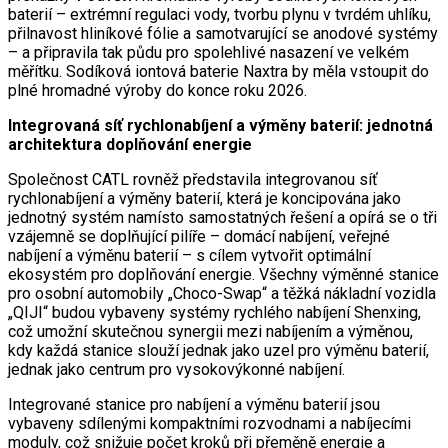
baterií – extrémní regulaci vody, tvorbu plynu v tvrdém uhlíku,
přilnavost hliníkové fólie a samotvarující se anodové systémy
– a připravila tak půdu pro spolehlivé nasazení ve velkém
měřítku. Sodíková iontová baterie Naxtra by měla vstoupit do
plné hromadné výroby do konce roku 2026.
Integrovaná síť rychlonabíjení a výměny baterií: jednotná
architektura doplňování energie
Společnost CATL rovněž představila integrovanou síť
rychlonabíjení a výměny baterií, která je koncipována jako
jednotný systém namísto samostatných řešení a opírá se o tři
vzájemně se doplňující pilíře – domácí nabíjení, veřejné
nabíjení a výměnu baterií – s cílem vytvořit optimální
ekosystém pro doplňování energie. Všechny výměnné stanice
pro osobní automobily „Choco-Swap“ a těžká nákladní vozidla
„QIJI“ budou vybaveny systémy rychlého nabíjení Shenxing,
což umožní skutečnou synergii mezi nabíjením a výměnou,
kdy každá stanice slouží jednak jako uzel pro výměnu baterií,
jednak jako centrum pro vysokovýkonné nabíjení.
Integrované stanice pro nabíjení a výměnu baterií jsou
vybaveny sdílenými kompaktními rozvodnami a nabíjecími
moduly, což snižuje počet kroků při přeměně energie a