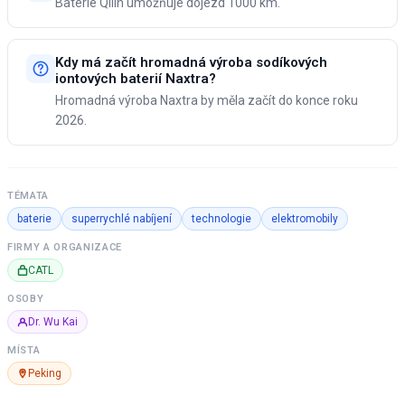
Baterie Qilin umožňuje dojezd 1000 km.
Kdy má začít hromadná výroba sodíkových
iontových baterií Naxtra?
Hromadná výroba Naxtra by měla začít do konce roku
2026.
TÉMATA
baterie
superrychlé nabíjení
technologie
elektromobily
FIRMY A ORGANIZACE
CATL
OSOBY
Dr. Wu Kai
MÍSTA
Peking