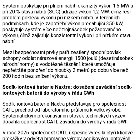
Systém poskytuje při plném nabití okamžitý výkon 1,5 MW a
při 20 % stavu nabití (SOC) udržuje výkon 1,2 MW, čímž řeší
problém poklesu výkonu při nízkém nabití. V terénních
podmínkách, kde je zapotřebí výkon přesahující 350 kW,
poskytuje systém více než trojnásobek požadovaného
výkonu, čímž zajišťuje konzistentní výkon i při nízkém stavu
nabití.
Mezi bezpečnostní prvky patří zesílený spodní povlak
schopný odolat nárazové energii 1500 joulů (desetinásobek
národní normy) a vodotěsné těsnění, které umožňuje
nepřetržité ponoření do hloubky 2 metrů po dobu více než
200 hodin bez snížení výkonu.
Sodík-iontová baterie Naxtra: dosažení zavádění sodík-
iontových baterií do výroby v řádu GWh
Sodík-iontová baterie Naxtra představuje pro společnost
CATL přechod od laboratorního průlomu k velkovýrobě.
Systematickým překonáváním stovek technických výzev
dosáhla společnost CATL zavádění do výroby v řádu GWh.
V roce 2026 společnost CATL úspěšně vyřešila čtyři klíčové
překážky v odvětví hromadné výroby sodíkových iontových