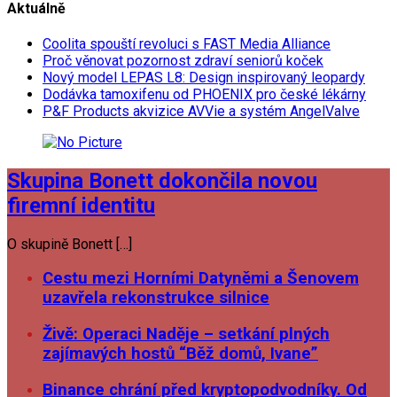
Aktuálně
Coolita spouští revoluci s FAST Media Alliance
Proč věnovat pozornost zdraví seniorů koček
Nový model LEPAS L8: Design inspirovaný leopardy
Dodávka tamoxifenu od PHOENIX pro české lékárny
P&F Products akvizice AVVie a systém AngelValve
Skupina Bonett dokončila novou
firemní identitu
O skupině Bonett […]
Cestu mezi Horními Datyněmi a Šenovem
uzavřela rekonstrukce silnice
Živě: Operaci Naděje – setkání plných
zajímavých hostů “Běž domů, Ivane”
Binance chrání před kryptopodvodníky. Od