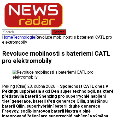
Search
for:
Home
Technologie
Revoluce mobilnosti s bateriemi CATL pro
elektromobily
Revoluce mobilnosti s bateriemi CATL
pro elektromobily
Peking (Čína) 23. dubna 2026 –
Společnost CATL dnes v
Pekingu uspořádala akci Den super technologií, na které
představila baterii Shenxing pro superrychlé nabíjení
třetí generace, baterii třetí generace Qilin, zhuštěnou
baterii Qilin, superhybridní baterii druhé generace
Freevoy, sodík-iontovou baterii Naxtra a plně
integrované řešení pro superrychlé nabíjení a výměnu