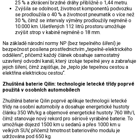
25 % a zkrácení brzdné dráhy přibližně o 1,44 metru.
Zvýšila se odolnost, životnost komponentů podvozku
se prodloužila o 40 % a životnost pneumatik o více než
30 %, čímž se intervaly výměny prodloužily nejméně o
10.000 km. Ušetřených 112 litrů prostoru umožňuje
zvýšit strop v kabině nejméně o 18 mm.
Na základě národní normy NP (bez tepelného šíření) je
bezpečnost posílena prostřednictvím „tepelně-elektrického
oddělení“, přičemž každý článek obsahuje samostatný
uzavřený odvodní kanál, který izoluje tepelné jevy a zabraňuje
jejich šíření, čímž zajišťuje, že „teplo jde tepelnou cestou a
elektřina elektrickou cestou“.
Zhuštěná baterie Qilin: technologie letecké třídy poprvé
použitá v osobních automobilech
Zhuštěná baterie Qilin poprvé aplikuje technologii letecké
třídy na osobní automobily a dosahuje energetické hustoty
článku 350 Wh/kg a objemové energetické hustoty 760 Wh/l,
čímž stanovuje nový rekord pro sériově vyráběné baterie. To
umožňuje dojezd 1500 km u sedanů a přes 1000 km u
velkých SUV, přičemž hmotnost bateriového modulu je
udržována pod 650 kg.