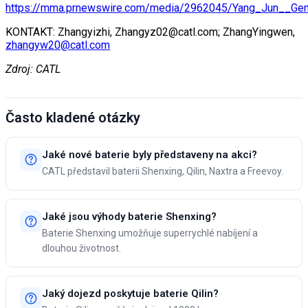
https://mma.prnewswire.com/media/2962045/Yang_Jun__Ge
KONTAKT: Zhangyizhi, Zhangyz02@catl.com; ZhangYingwen,
zhangyw20@catl.com
Zdroj: CATL
Často kladené otázky
Jaké nové baterie byly představeny na akci?
CATL představil baterii Shenxing, Qilin, Naxtra a Freevoy.
Jaké jsou výhody baterie Shenxing?
Baterie Shenxing umožňuje superrychlé nabíjení a
dlouhou životnost.
Jaký dojezd poskytuje baterie Qilin?