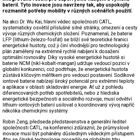
baterií. Tyto inovace jsou navrženy tak, aby uspokojily
rozmanité potřeby mobility v různých scénářích použití.
Na akci Dr. Wu Kai, hlavní vědec společnosti CATL,
systematicky osvětlil příslušné silné stránky, omezení a cesty
vývoje různých chemických složení. Poznamenal, že baterie
LFP (lithium-železo-fosfát) se blíží své teoretické hranici
energetické hustoty, což ji činí vhodnější pro technologický
plán zaměřený na extrémně rychlé nabíjení k dosažení
optimální rovnováhy. Díky vysoké energetické hustotě si
baterie NCM (nikl-kobalt-mangan) udržuje vedoucí pozici v
globální konkurenci, což podtrhuje, že energetická hustota
zůstává klíčovým měřítkem pro vedoucí postavení. Sodíkové
iontové baterie nabízejí široký potenciál pro extrémní teploty
a aplikace v oblasti skladování energie. Ať už z pohledu
diferencovaných potřeb spotřebitelů, nebo z hlediska
energetické bezpečnosti a sociálního rozvoje, musí odvětví
lithium-iontových baterií usilovat o koordinovaný vývoj napříč
několika chemickými systémy.
Robin Zeng, předseda představenstva a generální ředitel
společnosti CATL, na konferenci zdůraznil, že průmyslové
inovace musí být poháněny důsledným vědeckým přístupem.
Aby se čínské technologie prosadily na globálním trhu,