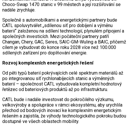
Choco-Swap 1470 stanic v 99 městech a její rozšiřování se
nadále zrychluje.
Společně s automobilkami a energetickými partnery bude
CATL spoluvytvářet „sdílenou síť pro dobíjení a výměnu
baterií“ založenou na sdílení technologií, plynulém připojení a
společných investicích. Mezi počáteční partnery patří
Changan, Chery, GAC, Seres, SAIC-GM-Wuling a BAIC, přičemž
cílem je vybudovat do konce roku 2028 více než 100.000
sdílených zařízení pro doplňování energie.
Rozvoj komplexních energetických řešení
Od pěti typů baterií pokrývajících celé spektrum materiálů až
po integrovanou síť rychlonabíjecích stanic a výměnných
baterií – společnost CATL vybudovala kompletní hodnotový
řetězec od bateriových produktů až po infrastrukturu.
CATL bude i nadále investovat do pokročilého výzkumu,
velkovýroby a spolupráce v rámci ekosystému, aby urychlila
přechod od bodových inovací ke komplexním energetickým
řešením a zajistila, že výhody technologického pokroku budou
dostupné ve všech oblastech mobility.