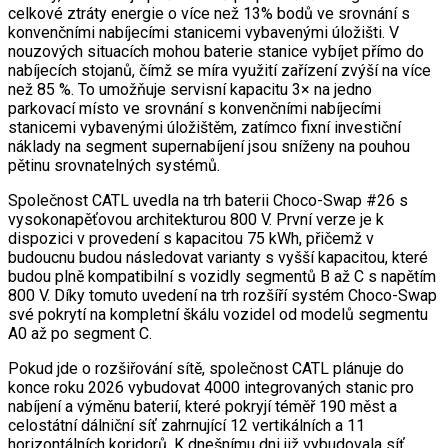
celkové ztráty energie o více než 13% bodů ve srovnání s
konvenčními nabíjecími stanicemi vybavenými úložišti. V
nouzových situacích mohou baterie stanice vybíjet přímo do
nabíjecích stojanů, čímž se míra využití zařízení zvýší na více
než 85 %. To umožňuje servisní kapacitu 3× na jedno
parkovací místo ve srovnání s konvenčními nabíjecími
stanicemi vybavenými úložištěm, zatímco fixní investiční
náklady na segment supernabíjení jsou sníženy na pouhou
pětinu srovnatelných systémů.
Společnost CATL uvedla na trh baterii Choco-Swap #26 s
vysokonapěťovou architekturou 800 V. První verze je k
dispozici v provedení s kapacitou 75 kWh, přičemž v
budoucnu budou následovat varianty s vyšší kapacitou, které
budou plně kompatibilní s vozidly segmentů B až C s napětím
800 V. Díky tomuto uvedení na trh rozšíří systém Choco-Swap
své pokrytí na kompletní škálu vozidel od modelů segmentu
A0 až po segment C.
Pokud jde o rozšiřování sítě, společnost CATL plánuje do
konce roku 2026 vybudovat 4000 integrovaných stanic pro
nabíjení a výměnu baterií, které pokryjí téměř 190 měst a
celostátní dálniční síť zahrnující 12 vertikálních a 11
horizontálních koridorů. K dnešnímu dni již vybudovala síť