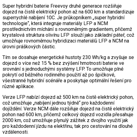
Super hybridní baterie Freevoy druhé generace rozšiřuje
dojezd na čistě elektrický pohon až na 600 km a standardizuje
superrychlé nabíjení 10C. Je průkopníkem „super hybridní
technologie“, která integruje materiály LFP a NCM
prostřednictvím míchání s rovnoměrným gradientem, přičemž
krystalová struktura olivínu LFP slouží jako základní páteř, což
umožňuje rovnoměrnou hybridizaci materiálů LFP a NCM na
úrovni práškových částic.
Tím se dosahuje energetické hustoty 230 Wh/kg a zvyšuje se
dojezd o více než 15 % bez zvýšení hmotnosti baterie ve
srovnání s jednoduchými systémy LFP. To umožňuje plné
pokrytí od běžného rodinného použití až po špičkové,
všestranné hybridní scénáře a poskytuje optimální řešení pro
různé aplikace.
Verze LFP nabízí dojezd až 500 km na čistě elektrický pohon,
což umožňuje „nabíjení jednou týdně“ pro každodenní
dojíždění. Verze NCM dále rozšiřuje dojezd na čistě elektrický
pohon nad 600 km, přičemž celkový dojezd vozidla přesahuje
2000 km, což umožňuje plynulý zážitek z dvojího využití jak
pro každodenní jízdu na elektřinu, tak pro cestování na dlouhé
vzdálenosti.