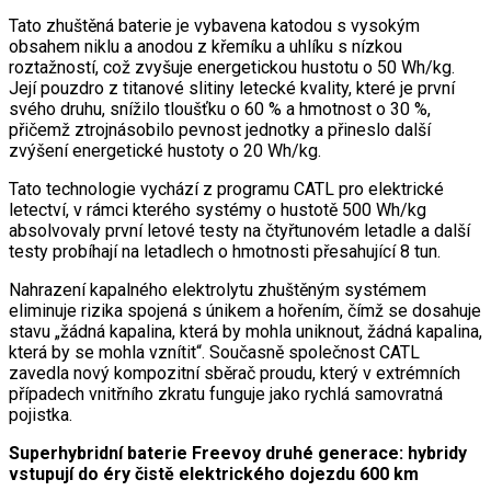
Tato zhuštěná baterie je vybavena katodou s vysokým
obsahem niklu a anodou z křemíku a uhlíku s nízkou
roztažností, což zvyšuje energetickou hustotu o 50 Wh/kg.
Její pouzdro z titanové slitiny letecké kvality, které je první
svého druhu, snížilo tloušťku o 60 % a hmotnost o 30 %,
přičemž ztrojnásobilo pevnost jednotky a přineslo další
zvýšení energetické hustoty o 20 Wh/kg.
Tato technologie vychází z programu CATL pro elektrické
letectví, v rámci kterého systémy o hustotě 500 Wh/kg
absolvovaly první letové testy na čtyřtunovém letadle a další
testy probíhají na letadlech o hmotnosti přesahující 8 tun.
Nahrazení kapalného elektrolytu zhuštěným systémem
eliminuje rizika spojená s únikem a hořením, čímž se dosahuje
stavu „žádná kapalina, která by mohla uniknout, žádná kapalina,
která by se mohla vznítit“. Současně společnost CATL
zavedla nový kompozitní sběrač proudu, který v extrémních
případech vnitřního zkratu funguje jako rychlá samovratná
pojistka.
Superhybridní baterie Freevoy druhé generace: hybridy
vstupují do éry čistě elektrického dojezdu 600 km