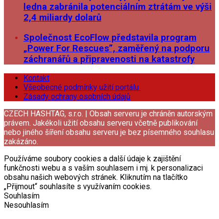
ledna zabránila potenciálním ztrátám ve výši
2,4 miliardy dolarů
Společnost EcoFlow představila program
„Power For Rescues”, zaměřený na podporu
záchranářů a připravenosti na katastrofy
Kontakt
Všeobecné podmínky užití portálu
Zásady ochrany osobních údajů
CZECH HASHTAG, s.r.o. | Obsah serveru je chráněn autorským
právem. Jakékoli užití obsahu serveru včetně publikování
nebo jiného šíření obsahu serveru je bez písemného souhlasu
zakázáno.
Používáme soubory cookies a další údaje k zajištění
funkčnosti webu a s vaším souhlasem i mj. k personalizaci
obsahu našich webových stránek. Kliknutím na tlačítko
„Přijmout“ souhlasíte s využívaním cookies.
Souhlasím
Nesouhlasím