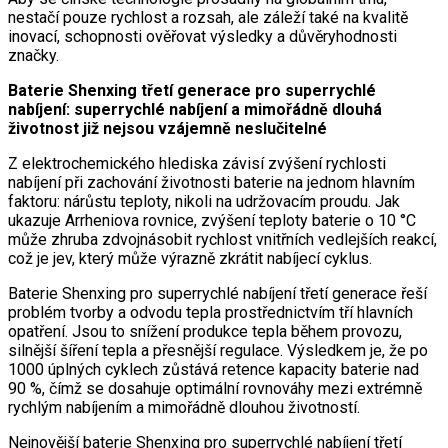
nestačí pouze rychlost a rozsah, ale záleží také na kvalitě
inovací, schopnosti ověřovat výsledky a důvěryhodnosti
značky.
Baterie Shenxing třetí generace pro superrychlé
nabíjení: superrychlé nabíjení a mimořádně dlouhá
životnost již nejsou vzájemně neslučitelné
Z elektrochemického hlediska závisí zvýšení rychlosti
nabíjení při zachování životnosti baterie na jednom hlavním
faktoru: nárůstu teploty, nikoli na udržovacím proudu. Jak
ukazuje Arrheniova rovnice, zvýšení teploty baterie o 10 °C
může zhruba zdvojnásobit rychlost vnitřních vedlejších reakcí,
což je jev, který může výrazně zkrátit nabíjecí cyklus.
Baterie Shenxing pro superrychlé nabíjení třetí generace řeší
problém tvorby a odvodu tepla prostřednictvím tří hlavních
opatření. Jsou to snížení produkce tepla během provozu,
silnější šíření tepla a přesnější regulace. Výsledkem je, že po
1000 úplných cyklech zůstává retence kapacity baterie nad
90 %, čímž se dosahuje optimální rovnováhy mezi extrémně
rychlým nabíjením a mimořádně dlouhou životností.
Nejnovější baterie Shenxing pro superrychlé nabíjení třetí