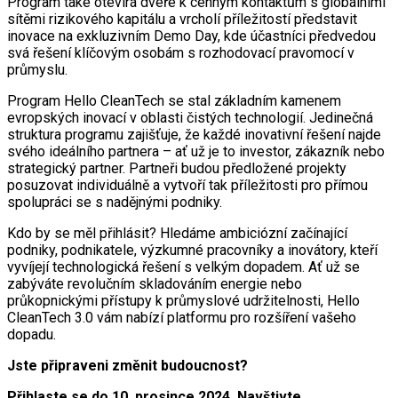
Program také otevírá dveře k cenným kontaktům s globálními
sítěmi rizikového kapitálu a vrcholí příležitostí představit
inovace na exkluzivním Demo Day, kde účastníci předvedou
svá řešení klíčovým osobám s rozhodovací pravomocí v
průmyslu.
Program Hello CleanTech se stal základním kamenem
evropských inovací v oblasti čistých technologií. Jedinečná
struktura programu zajišťuje, že každé inovativní řešení najde
svého ideálního partnera – ať už je to investor, zákazník nebo
strategický partner. Partneři budou předložené projekty
posuzovat individuálně a vytvoří tak příležitosti pro přímou
spolupráci se s nadějnými podniky.
Kdo by se měl přihlásit? Hledáme ambiciózní začínající
podniky, podnikatele, výzkumné pracovníky a inovátory, kteří
vyvíjejí technologická řešení s velkým dopadem. Ať už se
zabýváte revolučním skladováním energie nebo
průkopnickými přístupy k průmyslové udržitelnosti, Hello
CleanTech 3.0 vám nabízí platformu pro rozšíření vašeho
dopadu.
Jste připraveni změnit budoucnost?
Přihlaste se do 10. prosince 2024. Navštivte