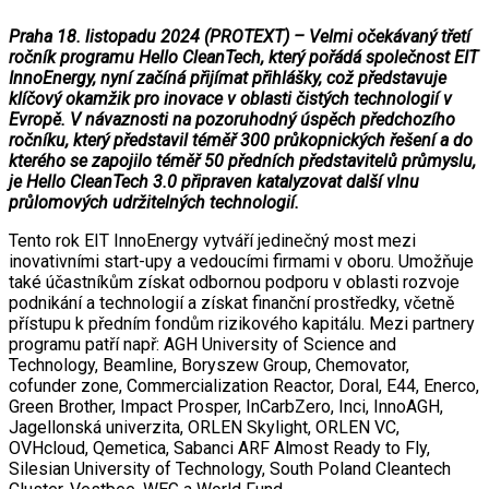
Praha 18. listopadu 2024 (PROTEXT) – Velmi očekávaný třetí
ročník programu Hello CleanTech, který pořádá společnost EIT
InnoEnergy, nyní začíná přijímat přihlášky, což představuje
klíčový okamžik pro inovace v oblasti čistých technologií v
Evropě. V návaznosti na pozoruhodný úspěch předchozího
ročníku, který představil téměř 300 průkopnických řešení a do
kterého se zapojilo téměř 50 předních představitelů průmyslu,
je Hello CleanTech 3.0 připraven katalyzovat další vlnu
průlomových udržitelných technologií.
Tento rok EIT InnoEnergy vytváří jedinečný most mezi
inovativními start-upy a vedoucími firmami v oboru. Umožňuje
také účastníkům získat odbornou podporu v oblasti rozvoje
podnikání a technologií a získat finanční prostředky, včetně
přístupu k předním fondům rizikového kapitálu. Mezi partnery
programu patří např: AGH University of Science and
Technology, Beamline, Boryszew Group, Chemovator,
cofunder zone, Commercialization Reactor, Doral, E44, Enerco,
Green Brother, Impact Prosper, InCarbZero, Inci, InnoAGH,
Jagellonská univerzita, ORLEN Skylight, ORLEN VC,
OVHcloud, Qemetica, Sabanci ARF Almost Ready to Fly,
Silesian University of Technology, South Poland Cleantech