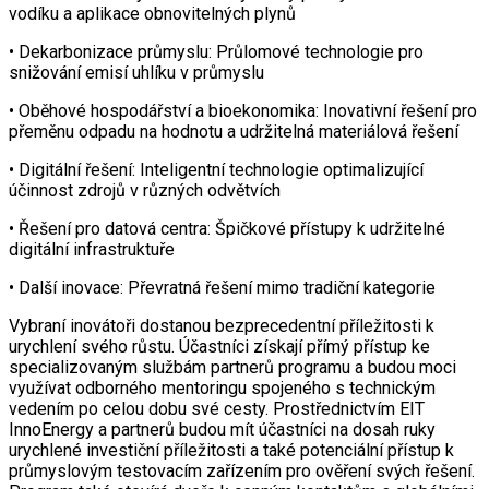
vodíku a aplikace obnovitelných plynů
• Dekarbonizace průmyslu: Průlomové technologie pro
snižování emisí uhlíku v průmyslu
• Oběhové hospodářství a bioekonomika: Inovativní řešení pro
přeměnu odpadu na hodnotu a udržitelná materiálová řešení
• Digitální řešení: Inteligentní technologie optimalizující
účinnost zdrojů v různých odvětvích
• Řešení pro datová centra: Špičkové přístupy k udržitelné
digitální infrastruktuře
• Další inovace: Převratná řešení mimo tradiční kategorie
Vybraní inovátoři dostanou bezprecedentní příležitosti k
urychlení svého růstu. Účastníci získají přímý přístup ke
specializovaným službám partnerů programu a budou moci
využívat odborného mentoringu spojeného s technickým
vedením po celou dobu své cesty. Prostřednictvím EIT
InnoEnergy a partnerů budou mít účastníci na dosah ruky
urychlené investiční příležitosti a také potenciální přístup k
průmyslovým testovacím zařízením pro ověření svých řešení.