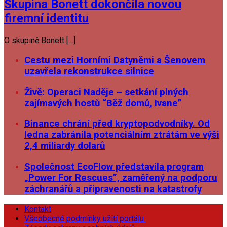
Skupina Bonett dokončila novou
firemní identitu
O skupině Bonett […]
Cestu mezi Horními Datyněmi a Šenovem
uzavřela rekonstrukce silnice
Živě: Operaci Naděje – setkání plných
zajímavých hostů “Běž domů, Ivane”
Binance chrání před kryptopodvodníky. Od
ledna zabránila potenciálním ztrátám ve výši
2,4 miliardy dolarů
Společnost EcoFlow představila program
„Power For Rescues”, zaměřený na podporu
záchranářů a připravenosti na katastrofy
Kontakt
Všeobecné podmínky užití portálu