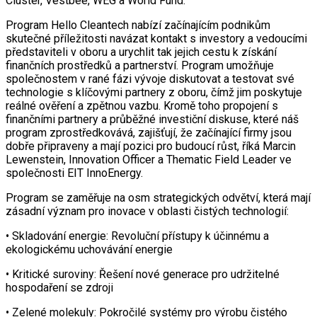
Cluster, Vestbee, WEG a World Fund.
Program Hello Cleantech nabízí začínajícím podnikům
skutečné příležitosti navázat kontakt s investory a vedoucími
představiteli v oboru a urychlit tak jejich cestu k získání
finančních prostředků a partnerství. Program umožňuje
společnostem v rané fázi vývoje diskutovat a testovat své
technologie s klíčovými partnery z oboru, čímž jim poskytuje
reálné ověření a zpětnou vazbu. Kromě toho propojení s
finančními partnery a průběžné investiční diskuse, které náš
program zprostředkovává, zajišťují, že začínající firmy jsou
dobře připraveny a mají pozici pro budoucí růst, říká Marcin
Lewenstein, Innovation Officer a Thematic Field Leader ve
společnosti EIT InnoEnergy.
Program se zaměřuje na osm strategických odvětví, která mají
zásadní význam pro inovace v oblasti čistých technologií:
• Skladování energie: Revoluční přístupy k účinnému a
ekologickému uchovávání energie
• Kritické suroviny: Řešení nové generace pro udržitelné
hospodaření se zdroji
• Zelené molekuly: Pokročilé systémy pro výrobu čistého