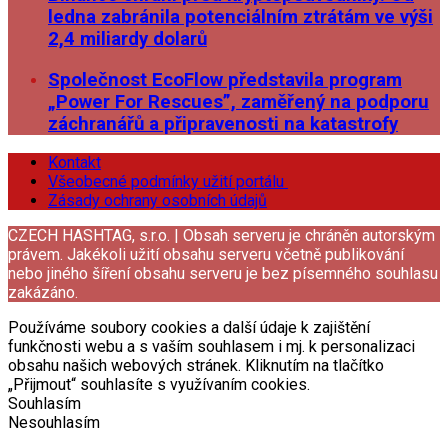
ledna zabránila potenciálním ztrátám ve výši
2,4 miliardy dolarů
Společnost EcoFlow představila program
„Power For Rescues”, zaměřený na podporu
záchranářů a připravenosti na katastrofy
Kontakt
Všeobecné podmínky užití portálu
Zásady ochrany osobních údajů
CZECH HASHTAG, s.r.o. | Obsah serveru je chráněn autorským
právem. Jakékoli užití obsahu serveru včetně publikování
nebo jiného šíření obsahu serveru je bez písemného souhlasu
zakázáno.
Používáme soubory cookies a další údaje k zajištění
funkčnosti webu a s vaším souhlasem i mj. k personalizaci
obsahu našich webových stránek. Kliknutím na tlačítko
„Přijmout“ souhlasíte s využívaním cookies.
Souhlasím
Nesouhlasím