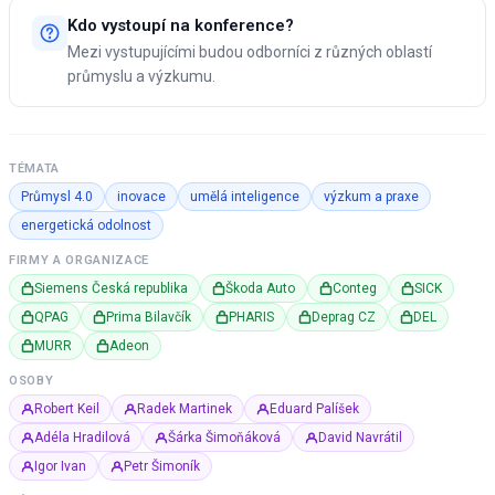
Kdo vystoupí na konference?
Mezi vystupujícími budou odborníci z různých oblastí
průmyslu a výzkumu.
TÉMATA
Průmysl 4.0
inovace
umělá inteligence
výzkum a praxe
energetická odolnost
FIRMY A ORGANIZACE
Siemens Česká republika
Škoda Auto
Conteg
SICK
QPAG
Prima Bilavčík
PHARIS
Deprag CZ
DEL
MURR
Adeon
OSOBY
Robert Keil
Radek Martinek
Eduard Palíšek
Adéla Hradilová
Šárka Šimoňáková
David Navrátil
Igor Ivan
Petr Šimoník