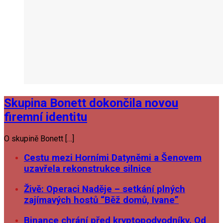
Skupina Bonett dokončila novou
firemní identitu
O skupině Bonett […]
Cestu mezi Horními Datyněmi a Šenovem
uzavřela rekonstrukce silnice
Živě: Operaci Naděje – setkání plných
zajímavých hostů “Běž domů, Ivane”
Binance chrání před kryptopodvodníky. Od