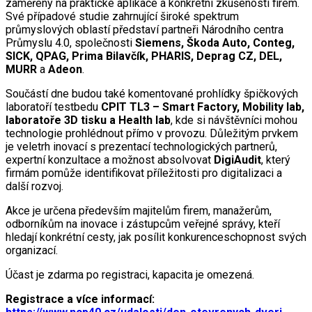
zaměřený na praktické aplikace a konkrétní zkušenosti firem.
Své případové studie zahrnující široké spektrum
průmyslových oblastí představí partneři Národního centra
Průmyslu 4.0, společnosti
Siemens, Škoda Auto, Conteg,
SICK, QPAG, Prima Bilavčík, PHARIS, Deprag CZ, DEL,
MURR
a
Adeon
.
Součástí dne budou také komentované prohlídky špičkových
laboratoří testbedu
CPIT TL3 – Smart Factory, Mobility lab,
laboratoře 3D tisku a Health lab
, kde si návštěvníci mohou
technologie prohlédnout přímo v provozu. Důležitým prvkem
je veletrh inovací s prezentací technologických partnerů,
expertní konzultace a možnost absolvovat
DigiAudit
, který
firmám pomůže identifikovat příležitosti pro digitalizaci a
další rozvoj.
Akce je určena především majitelům firem, manažerům,
odborníkům na inovace i zástupcům veřejné správy, kteří
hledají konkrétní cesty, jak posílit konkurenceschopnost svých
organizací.
Účast je zdarma po registraci, kapacita je omezená.
Registrace a více informací: