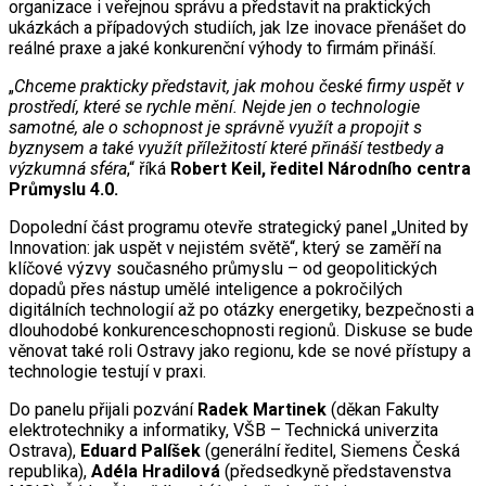
organizace i veřejnou správu a představit na praktických
ukázkách a případových studiích, jak lze inovace přenášet do
reálné praxe a jaké konkurenční výhody to firmám přináší.
„
Chceme prakticky představit, jak mohou české firmy uspět v
prostředí, které se rychle mění. Nejde jen o technologie
samotné, ale o schopnost je správně využít a propojit s
byznysem a také využít příležitostí které přináší testbedy a
výzkumná sféra
,“ říká
Robert Keil, ředitel Národního centra
Průmyslu 4.0.
Dopolední část programu otevře strategický panel „United by
Innovation: jak uspět v nejistém světě“, který se zaměří na
klíčové výzvy současného průmyslu – od geopolitických
dopadů přes nástup umělé inteligence a pokročilých
digitálních technologií až po otázky energetiky, bezpečnosti a
dlouhodobé konkurenceschopnosti regionů. Diskuse se bude
věnovat také roli Ostravy jako regionu, kde se nové přístupy a
technologie testují v praxi.
Do panelu přijali pozvání
Radek Martinek
(děkan Fakulty
elektrotechniky a informatiky, VŠB – Technická univerzita
Ostrava),
Eduard Palíšek
(generální ředitel, Siemens Česká
republika),
Adéla Hradilová
(předsedkyně představenstva