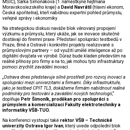
MSIC), Šárka Šimoňáková (1. náměstkyně hejtmana
Moravskoslezského kraje) a
David Navrátil
(hlavní ekonom,
Česká spořitelna), kteří nabídnou expertní pohled průmyslu,
veřejné správy i ekonomiky.
Na strategickou diskusi naváže blok věnovaný propojení
výzkumu a průmyslu, který ukáže, jak se inovace skutečně
dostávají do firemní praxe. Představí spolupráci testbedů v
Praze, Brně a Ostravě i konkrétní projekty realizované s
průmyslovými partnery – od využití umělé inteligence až po
digitální dvojčata ve výrobě. Důraz bude kladen především na
reálné přínosy pro firmy a na to, jak mohou tyto infrastruktury
pomoci zrychlit zavádění inovací.
„
Ostrava dnes představuje silné prostředí pro rozvoj inovací a
spolupráci mezi univerzitami a firmami. Díky infrastruktuře,
jako je testbed CPIT TL3, dokážeme firmám nabídnout reálné
podmínky pro testování a zavádění nových technologií
,“
doplňuje
Petr Šimoník, proděkan pro spolupráci s
průmyslem a komercializaci Fakulty elektrotechniky a
informatiky VŠB-TUO.
Na konferenci vystoupí také
rektor VŠB – Technické
univerzity Ostrava Igor Ivan
, který uvede odpolední blok