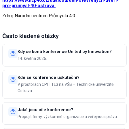
https://www.ncp40.cz/udalosti/den-otevrenych-dveri-
pro-prumysl-40-ostrava
Zdroj: Národní centrum Průmyslu 4.0
Často kladené otázky
Kdy se koná konference United by Innovation?
14. května 2026.
Kde se konference uskuteční?
V prostorách CPIT TL3 na VŠB – Technické univerzitě
Ostrava.
Jaké jsou cíle konference?
Propojit firmy, výzkumné organizace a veřejnou správu.