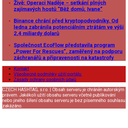
Živě: Operaci Naděje – setkání plných
zajímavých hostů “Běž domů, Ivane”
Binance chrání před kryptopodvodníky. Od
ledna zabránila potenciálním ztrátám ve výši
2,4 miliardy dolarů
Společnost EcoFlow představila program
„Power For Rescues”, zaměřený na podporu
záchranářů a připravenosti na katastrofy
Kontakt
Všeobecné podmínky užití portálu
Zásady ochrany osobních údajů
CZECH HASHTAG, s.r.o. | Obsah serveru je chráněn autorským
právem. Jakékoli užití obsahu serveru včetně publikování
nebo jiného šíření obsahu serveru je bez písemného souhlasu
zakázáno.