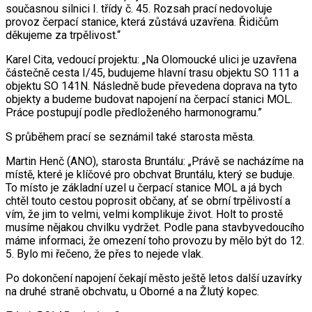
současnou silnici I. třídy č. 45. Rozsah prací nedovoluje
provoz čerpací stanice, která zůstává uzavřena. Řidičům
děkujeme za trpělivost.“
Karel Cita, vedoucí projektu: „Na Olomoucké ulici je uzavřena
částečně cesta I/45, budujeme hlavní trasu objektu SO 111 a
objektu SO 141N. Následně bude převedena doprava na tyto
objekty a budeme budovat napojení na čerpací stanici MOL.
Práce postupují podle předloženého harmonogramu.”
S průběhem prací se seznámil také starosta města.
Martin Henč (ANO), starosta Bruntálu: „Právě se nacházíme na
místě, které je klíčové pro obchvat Bruntálu, který se buduje.
To místo je základní uzel u čerpací stanice MOL a já bych
chtěl touto cestou poprosit občany, ať se obrní trpělivostí a
vím, že jim to velmi, velmi komplikuje život. Holt to prostě
musíme nějakou chvilku vydržet. Podle pana stavbyvedoucího
máme informaci, že omezení toho provozu by mělo být do 12.
5. Bylo mi řečeno, že přes to nejede vlak.
Po dokončení napojení čekají město ještě letos další uzavírky
na druhé straně obchvatu, u Oborné a na Žlutý kopec.