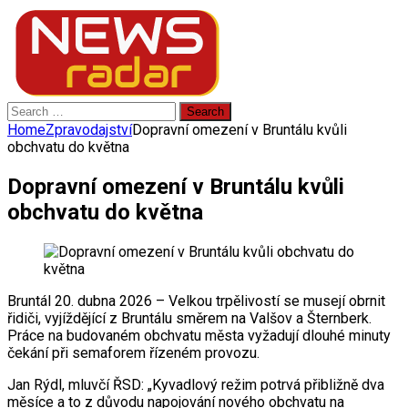
Search
for:
Home
Zpravodajství
Dopravní omezení v Bruntálu kvůli
obchvatu do května
Dopravní omezení v Bruntálu kvůli
obchvatu do května
Bruntál 20. dubna 2026 – Velkou trpělivostí se musejí obrnit
řidiči, vyjíždějící z Bruntálu směrem na Valšov a Šternberk.
Práce na budovaném obchvatu města vyžadují dlouhé minuty
čekání při semaforem řízeném provozu.
Jan Rýdl, mluvčí ŘSD: „Kyvadlový režim potrvá přibližně dva
měsíce a to z důvodu napojování nového obchvatu na