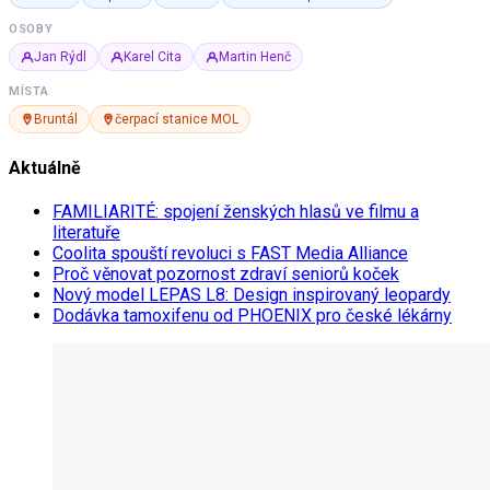
OSOBY
Jan Rýdl
Karel Cita
Martin Henč
MÍSTA
Bruntál
čerpací stanice MOL
Aktuálně
FAMILIARITÉ: spojení ženských hlasů ve filmu a
literatuře
Coolita spouští revoluci s FAST Media Alliance
Proč věnovat pozornost zdraví seniorů koček
Nový model LEPAS L8: Design inspirovaný leopardy
Dodávka tamoxifenu od PHOENIX pro české lékárny