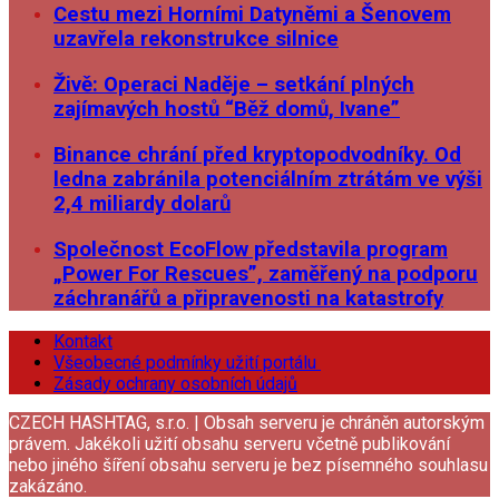
Cestu mezi Horními Datyněmi a Šenovem
uzavřela rekonstrukce silnice
Živě: Operaci Naděje – setkání plných
zajímavých hostů “Běž domů, Ivane”
Binance chrání před kryptopodvodníky. Od
ledna zabránila potenciálním ztrátám ve výši
2,4 miliardy dolarů
Společnost EcoFlow představila program
„Power For Rescues”, zaměřený na podporu
záchranářů a připravenosti na katastrofy
Kontakt
Všeobecné podmínky užití portálu
Zásady ochrany osobních údajů
CZECH HASHTAG, s.r.o. | Obsah serveru je chráněn autorským
právem. Jakékoli užití obsahu serveru včetně publikování
nebo jiného šíření obsahu serveru je bez písemného souhlasu
zakázáno.