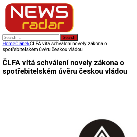
Search
for:
Home
Článek
ČLFA vítá schválení novely zákona o
spotřebitelském úvěru českou vládou
ČLFA vítá schválení novely zákona o
spotřebitelském úvěru českou vládou