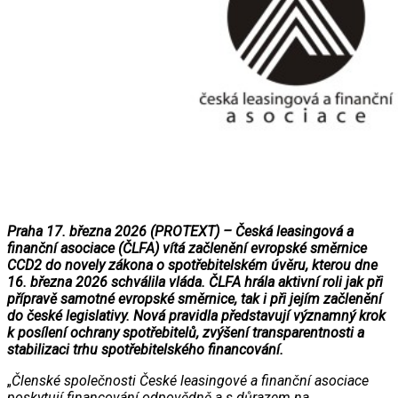
Praha 17. března 2026 (PROTEXT) – Česká leasingová a
finanční asociace (ČLFA) vítá začlenění evropské směrnice
CCD2 do novely zákona o spotřebitelském úvěru, kterou dne
16. března 2026 schválila vláda. ČLFA hrála aktivní roli jak při
přípravě samotné evropské směrnice, tak i při jejím začlenění
do české legislativy. Nová pravidla představují významný krok
k posílení ochrany spotřebitelů, zvýšení transparentnosti a
stabilizaci trhu spotřebitelského financování.
„
Členské společnosti České leasingové a finanční asociace
poskytují financování odpovědně a s důrazem na