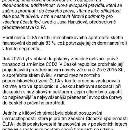
dlouhodobou udržitelnost. Nová evropská pravidla, která se
začnou promítat i do českého práva, vítáme jako příležitost
dále posílit důvěru v trh a nastavit férové podmínky pro
všechny účastníky
,“ uvedla Jana Hanušová, předsedkyně
představenstva ČLFA.
Podíl členů ČLFA na trhu mimobankovního spotřebitelského
financování dosahuje 83 %, což potvrzuje jejich dominantní roli
v tomto segmentu.
Rok 2025 byl v oblasti legislativy zásadně ovlivněn právě
transpozicí směrnice CCD2. V České republice probíhalo její
projednávání prostřednictvím novely zákona č. 257/2016 Sb.,
o spotřebitelském úvěru, v rámci mezirezortního
připomínkového řízení. ČLFA v tomto procesu vystupovala
aktivně, a to ve spolupráci s Českou bankovní asociací i při
diskusích s neziskovým sektorem. Jejím cílem bylo zajistit
co nejpřesnější a nejvyváženější přenesení evropské úpravy
do českého právního prostředí.
Jedním z klíčových témat byla oblast posuzování
úvěruschopnosti, která je pro trh zásadní. Členské společnosti
ČLFA i další poskytovatelé financování se v posledních letech
potýkají s rostoucím počtem sporů týkajících se údajně