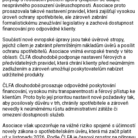
nesprávného posouzení úvěruschopnosti. Asociace proto
prosazovala takové nastavení pravidel, která zajišťují vysokou
úroveň ochrany spotřebitele, ale zároveň zabrání
formalistickému zneužívání legislativy a zachová dostupnost
financování pro odpovědné klienty.
Součástí nové evropské úpravy jsou také úvěrové stropy,
jejichž cílem je zabránit přemrštěným nákladům úvěrů a posílit
ochranu spotřebitelů. Asociace vnímá evropské trendy v této
oblasti. ČLFA dlouhodobě podporuje nastavení férových a
předvídatelných pravidel, která chrání klienty před neúměrným
zadlužením a zároveň umožňují poskytovatelům nabízet
udržitelné produkty.
ČLFA dlouhodobě prosazuje odpovědné poskytování
financování, vysokou míru transparentnosti a férový přístup ke
klientům. Proto bylo její prioritou nastavit nové požadavky tak,
aby posilovaly důvěru v trh, chránily spotřebitele a zároveň
nevedly k neúměrnému růstu administrativní zátěže či
omezení dostupnosti služeb.
Asociace však upozorňuje na vážné riziko spojené s účinností
novely zákona o spotřebitelském úvěru, která má začít platit
už v listopadu 2026. Podle ČLFA je časový prostor na přípravu