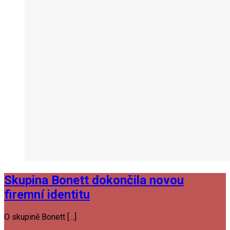
Skupina Bonett dokončila novou
firemní identitu
O skupině Bonett […]