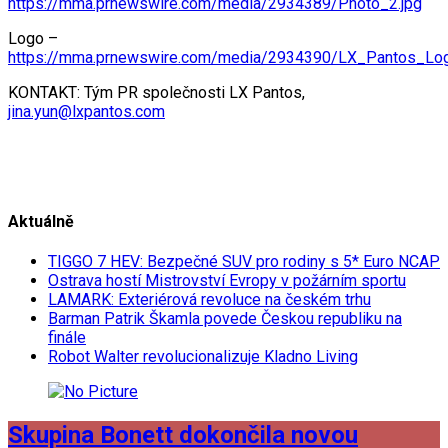
https://mma.prnewswire.com/media/2934389/Photo_2.jpg
Logo –
https://mma.prnewswire.com/media/2934390/LX_Pantos_Log
KONTAKT: Tým PR společnosti LX Pantos,
jina.yun@lxpantos.com
Aktuálně
TIGGO 7 HEV: Bezpečné SUV pro rodiny s 5* Euro NCAP
Ostrava hostí Mistrovství Evropy v požárním sportu
LAMARK: Exteriérová revoluce na českém trhu
Barman Patrik Škamla povede Českou republiku na
finále
Robot Walter revolucionalizuje Kladno Living
Skupina Bonett dokončila novou