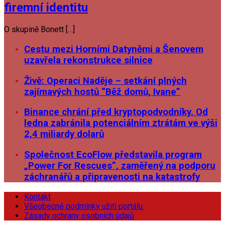
firemní identitu
O skupině Bonett […]
Cestu mezi Horními Datyněmi a Šenovem
uzavřela rekonstrukce silnice
Živě: Operaci Naděje – setkání plných
zajímavých hostů “Běž domů, Ivane”
Binance chrání před kryptopodvodníky. Od
ledna zabránila potenciálním ztrátám ve výši
2,4 miliardy dolarů
Společnost EcoFlow představila program
„Power For Rescues”, zaměřený na podporu
záchranářů a připravenosti na katastrofy
Kontakt
Všeobecné podmínky užití portálu
Zásady ochrany osobních údajů