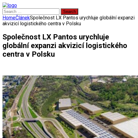
Search
for:
Home
Článek
Společnost LX Pantos urychluje globální expanzi
akvizicí logistického centra v Polsku
Společnost LX Pantos urychluje
globální expanzi akvizicí logistického
centra v Polsku