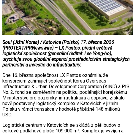
Soul (Jižní Korea) / Katovice (Polsko) 17. března 2026
(PROTEXT/PRNewswire) – LX Pantos, přední světová
logistická společnost (generální ředitel: Lee Yong-ho),
urychluje svou globální expanzi prostřednictvím strategických
partnerství a investic do infrastruktury.
Dne 16. března společnost LX Pantos oznámila, že
konsorcium zahrnující společnost Korea Overseas
Infrastructure & Urban Development Corporation (KIND) a PIS
No. 2, fond se zaměřením na politiku, podléhající korejskému
Ministerstvu pro pozemky, infrastrukturu a dopravu, získalo
nově postavený logistický komplex v Katovicích v jižním
Polsku v rámci transakce v hodnotě přibližně 148 milionů
USD.
Logistické centrum v Katovicích se skládá z pěti budov o
celkové podlahové ploše 109.000 m². Komplex je vyvíjen a