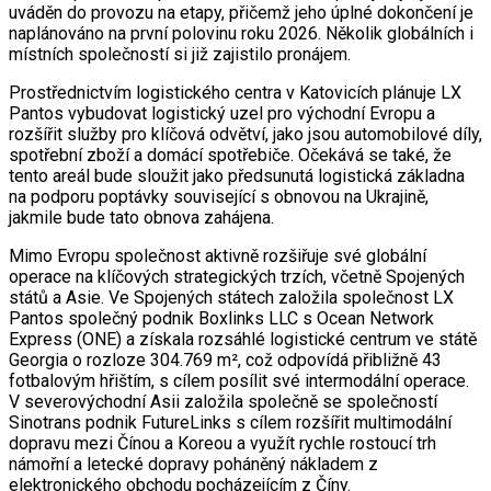
uváděn do provozu na etapy, přičemž jeho úplné dokončení je
naplánováno na první polovinu roku 2026. Několik globálních i
místních společností si již zajistilo pronájem.
Prostřednictvím logistického centra v Katovicích plánuje LX
Pantos vybudovat logistický uzel pro východní Evropu a
rozšířit služby pro klíčová odvětví, jako jsou automobilové díly,
spotřební zboží a domácí spotřebiče. Očekává se také, že
tento areál bude sloužit jako předsunutá logistická základna
na podporu poptávky související s obnovou na Ukrajině,
jakmile bude tato obnova zahájena.
Mimo Evropu společnost aktivně rozšiřuje své globální
operace na klíčových strategických trzích, včetně Spojených
států a Asie. Ve Spojených státech založila společnost LX
Pantos společný podnik Boxlinks LLC s Ocean Network
Express (ONE) a získala rozsáhlé logistické centrum ve státě
Georgia o rozloze 304.769 m², což odpovídá přibližně 43
fotbalovým hřištím, s cílem posílit své intermodální operace.
V severovýchodní Asii založila společně se společností
Sinotrans podnik FutureLinks s cílem rozšířit multimodální
dopravu mezi Čínou a Koreou a využít rychle rostoucí trh
námořní a letecké dopravy poháněný nákladem z
elektronického obchodu pocházejícím z Číny.