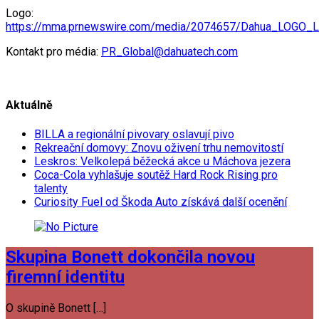
Logo:
https://mma.prnewswire.com/media/2074657/Dahua_LOGO_L
Kontakt pro média:
PR_Global@dahuatech.com
Aktuálně
BILLA a regionální pivovary oslavují pivo
Rekreační domovy: Znovu oživení trhu nemovitostí
Leskros: Velkolepá běžecká akce u Máchova jezera
Coca-Cola vyhlašuje soutěž Hard Rock Rising pro
talenty
Curiosity Fuel od Škoda Auto získává další ocenění
Skupina Bonett dokončila novou
firemní identitu
O skupině Bonett […]