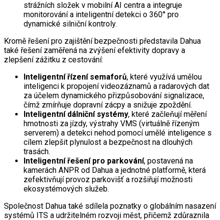
strážních složek v mobilní AI centra a integruje
monitorování a inteligentní detekci o 360° pro
dynamické silniční kontroly.
Kromě řešení pro zajištění bezpečnosti představila Dahua
také řešení zaměřená na zvýšení efektivity dopravy a
zlepšení zážitku z cestování:
Inteligentní řízení semaforů
, které využívá umělou
inteligenci k propojení videozáznamů a radarových dat
za účelem dynamického přizpůsobování signalizace,
čímž zmírňuje dopravní zácpy a snižuje zpoždění.
Inteligentní dálniční systémy
, které začleňují měření
hmotnosti za jízdy, výstrahy VMS (virtuálně řízeným
serverem) a detekci nehod pomocí umělé inteligence s
cílem zlepšit plynulost a bezpečnost na dlouhých
trasách.
Inteligentní řešení pro parkování
, postavená na
kamerách ANPR od Dahua a jednotné platformě, která
zefektivňují provoz parkovišť a rozšiřují možnosti
ekosystémových služeb.
Společnost Dahua také sdílela poznatky o globálním nasazení
systémů ITS a udržitelném rozvoji měst, přičemž zdůraznila