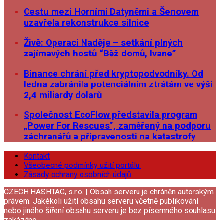
Cestu mezi Horními Datyněmi a Šenovem
uzavřela rekonstrukce silnice
Živě: Operaci Naděje – setkání plných
zajímavých hostů “Běž domů, Ivane”
Binance chrání před kryptopodvodníky. Od
ledna zabránila potenciálním ztrátám ve výši
2,4 miliardy dolarů
Společnost EcoFlow představila program
„Power For Rescues”, zaměřený na podporu
záchranářů a připravenosti na katastrofy
Kontakt
Všeobecné podmínky užití portálu
Zásady ochrany osobních údajů
CZECH HASHTAG, s.r.o. | Obsah serveru je chráněn autorským
právem. Jakékoli užití obsahu serveru včetně publikování
nebo jiného šíření obsahu serveru je bez písemného souhlasu
zakázáno.