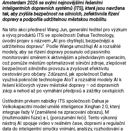
Amsterdam 2026 se svými nejnovějšími řešeními
inteligentních dopravních systémů (ITS), která jsou navržena
tak, aby zvýšila bezpečnost na silnicích, zefektivnila řízení
dopravy a podpořila udržitelnou městskou mobilitu.
Na této akci přednesl Wang Jun, generální ředitel pro výzkum
a vývoj produktů ITS ve společnosti Dahua Technology,
úvodní projev s názvem „AI pro chytřejší, bezpečnější a
udržitelnou dopravu”. Podle Wanga umožňují AI a rozsáhlé
modely, aby se řízení dopravy posunulo od pasivního
monitorování směrem k aktivnějším a předvídavým operacím,
což pomůže městům optimalizovat silniční zdroje, zlepšovat
bezpečnost silničního provozu a zvyšovat efektivitu
cestování pro občany. Zdůraznil, jak společnost Dahua
využívá pokročilé technologie AIoT a rozsáhlé modely AI k
řešení klíčových výzev městské dopravy – od dopravních
zácp a nehod až po vymáhání předpisů a zážitky cestujících.
Ústředním prvkem nabídky ITS společnosti Dahua je
Velkokapacitní model umělé inteligence Xinghan 2.0, který
integruje řady V (zaměřené na zpracování obrazu), M
(multimodální fúze) a L (porozumění řeči). Tento výkonný
nástroj AI spojuje video v reálném čase, dopravní a regulační
data do inteligentní smyčky vnímání, analýzy, rozhodování a