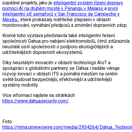
úspěšné projekty, jako je
inteligentní systém řízení dopravy
pomocí AI na druhém mostě v Penangu v Malajsii
a
první
inteligentní síť semaforů v San Francisco de Campeche v
Mexiku
, které prokázaly měřitelné zlepšení v oblasti
monitorování, vymáhání předpisů a zmírnění dopravních zácp.
Kromě toho výstava představila také inteligentní řešení
společnosti Dahua pro nabíjení elektromobilů, čímž zdůraznila
neustálé úsilí společnosti o podporu ekologičtějších a
udržitelnějších dopravních ekosystémů.
Díky neustálým inovacím v oblasti technologií AIoT a
spolupráci s globálními partnery se Dahua i nadále věnuje
rozvoji inovací v oblasti ITS a pomáhá městům na celém
světě budovat bezpečnější, efektivnější a udržitelnější
systémy mobility.
Více informací najdete na stránkách
https://www.dahuasecurity.com/
.
Foto:
https://mma.prnewswire.com/media/2934264/Dahua_Technolo