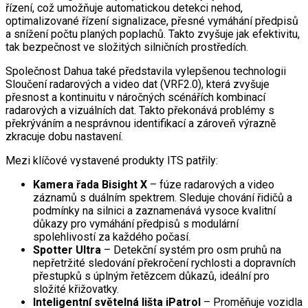
řízení, což umožňuje automatickou detekci nehod,
optimalizované řízení signalizace, přesné vymáhání předpisů
a snížení počtu planých poplachů. Takto zvyšuje jak efektivitu,
tak bezpečnost ve složitých silničních prostředích.
Společnost Dahua také představila vylepšenou technologii
Sloučení radarových a video dat (VRF2.0), která zvyšuje
přesnost a kontinuitu v náročných scénářích kombinací
radarových a vizuálních dat. Takto překonává problémy s
překrýváním a nesprávnou identifikací a zároveň výrazně
zkracuje dobu nastavení.
Mezi klíčové vystavené produkty ITS patřily:
Kamera řada Bisight X
– fúze radarových a video
záznamů s duálním spektrem. Sleduje chování řidičů a
podmínky na silnici a zaznamenává vysoce kvalitní
důkazy pro vymáhání předpisů s modulární
spolehlivostí za každého počasí.
Spotter Ultra
– Detekční systém pro osm pruhů na
nepřetržité sledování překročení rychlosti a dopravních
přestupků s úplným řetězcem důkazů, ideální pro
složité křižovatky.
Inteligentní světelná lišta iPatrol
– Proměňuje vozidla