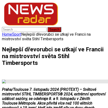
Search
for:
Home
Sport
Nejlepší dřevorubci se utkají ve Francii na
mistrovství světa Stihl Timbersports
Nejlepší dřevorubci se utkají ve Francii
na mistrovství světa Stihl
Timbersports
Praha/Toulouse 7. listopadu 2024 (PROTEXT) – Světové
mistrovství STIHL TIMBERSPORTS® 2024, extrémní sportovní
událost sezóny, se odehraje 8. a 9. listopadu v Zénith
Toulouse Métropole. Akce přivítá více než 100 elitních
sportovců z 19 zemí, kteří zde změří síly ve dvou dnech