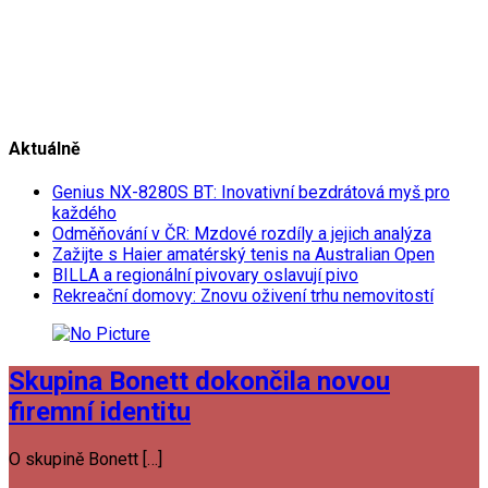
Aktuálně
Genius NX-8280S BT: Inovativní bezdrátová myš pro
každého
Odměňování v ČR: Mzdové rozdíly a jejich analýza
Zažijte s Haier amatérský tenis na Australian Open
BILLA a regionální pivovary oslavují pivo
Rekreační domovy: Znovu oživení trhu nemovitostí
Skupina Bonett dokončila novou
firemní identitu
O skupině Bonett […]