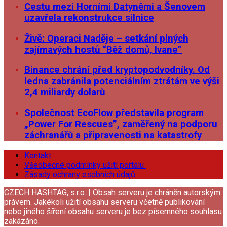
Cestu mezi Horními Datyněmi a Šenovem
uzavřela rekonstrukce silnice
Živě: Operaci Naděje – setkání plných
zajímavých hostů “Běž domů, Ivane”
Binance chrání před kryptopodvodníky. Od
ledna zabránila potenciálním ztrátám ve výši
2,4 miliardy dolarů
Společnost EcoFlow představila program
„Power For Rescues”, zaměřený na podporu
záchranářů a připravenosti na katastrofy
Kontakt
Všeobecné podmínky užití portálu
Zásady ochrany osobních údajů
CZECH HASHTAG, s.r.o. | Obsah serveru je chráněn autorským
právem. Jakékoli užití obsahu serveru včetně publikování
nebo jiného šíření obsahu serveru je bez písemného souhlasu
zakázáno.