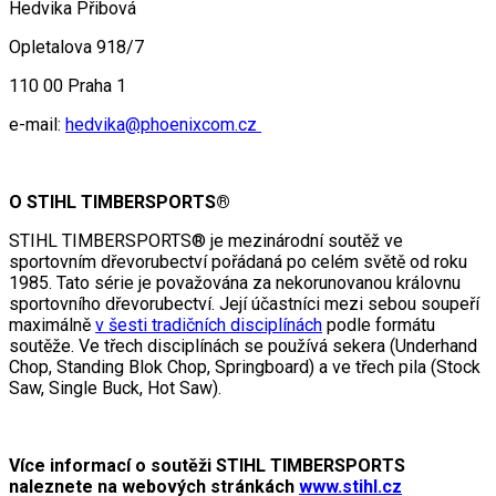
Hedvika Přibová
Opletalova 918/7
110 00 Praha 1
e-mail:
hedvika@phoenixcom.cz
O STIHL TIMBERSPORTS®
STIHL TIMBERSPORTS® je mezinárodní soutěž ve
sportovním dřevorubectví pořádaná po celém světě od roku
1985. Tato série je považována za nekorunovanou královnu
sportovního dřevorubectví. Její účastníci mezi sebou soupeří
maximálně
v šesti tradičních disciplínách
podle formátu
soutěže. Ve třech disciplínách se používá sekera (Underhand
Chop, Standing Blok Chop, Springboard) a ve třech pila (Stock
Saw, Single Buck, Hot Saw).
Více informací o soutěži STIHL TIMBERSPORTS
naleznete na webových stránkách
www.stihl.cz