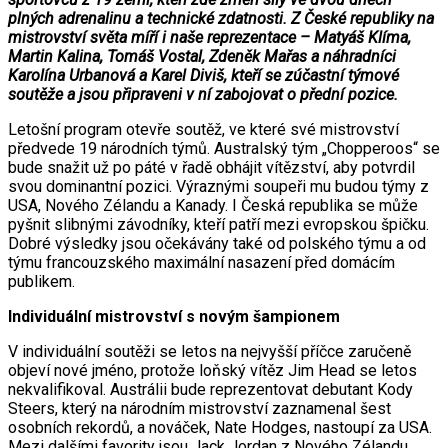
plných adrenalinu a technické zdatnosti. Z České republiky na
mistrovství světa míří i naše reprezentace – Matyáš Klíma,
Martin Kalina, Tomáš Vostal, Zdeněk Mařas a náhradníci
Karolína Urbanová a Karel Diviš, kteří se zúčastní týmové
soutěže a jsou připraveni v ní zabojovat o přední pozice.
Letošní program otevře soutěž, ve které své mistrovství
předvede 19 národních týmů. Australský tým „Chopperoos“ se
bude snažit už po páté v řadě obhájit vítězství, aby potvrdil
svou dominantní pozici. Výraznými soupeři mu budou týmy z
USA, Nového Zélandu a Kanady. I Česká republika se může
pyšnit slibnými závodníky, kteří patří mezi evropskou špičku.
Dobré výsledky jsou očekávány také od polského týmu a od
týmu francouzského maximální nasazení před domácím
publikem.
Individuální mistrovství s novým šampionem
V individuální soutěži se letos na nejvyšší příčce zaručeně
objeví nové jméno, protože loňský vítěz Jim Head se letos
nekvalifikoval. Austrálii bude reprezentovat debutant Kody
Steers, který na národním mistrovství zaznamenal šest
osobních rekordů, a nováček, Nate Hodges, nastoupí za USA.
Mezi dalšími favority jsou Jack Jordan z Nového Zélandu,