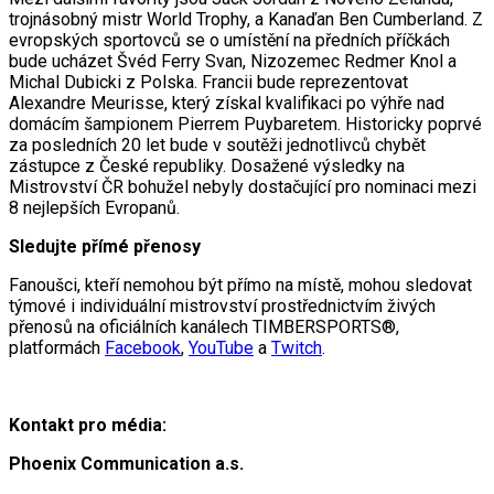
trojnásobný mistr World Trophy, a Kanaďan Ben Cumberland. Z
evropských sportovců se o umístění na předních příčkách
bude ucházet Švéd Ferry Svan, Nizozemec Redmer Knol a
Michal Dubicki z Polska. Francii bude reprezentovat
Alexandre Meurisse, který získal kvalifikaci po výhře nad
domácím šampionem Pierrem Puybaretem. Historicky poprvé
za posledních 20 let bude v soutěži jednotlivců chybět
zástupce z České republiky. Dosažené výsledky na
Mistrovství ČR bohužel nebyly dostačující pro nominaci mezi
8 nejlepších Evropanů.
Sledujte přímé přenosy
Fanoušci, kteří nemohou být přímo na místě, mohou sledovat
týmové i individuální mistrovství prostřednictvím živých
přenosů na oficiálních kanálech TIMBERSPORTS®,
platformách
Facebook
,
YouTube
a
Twitch
.
Kontakt pro média:
Phoenix Communication a.s.