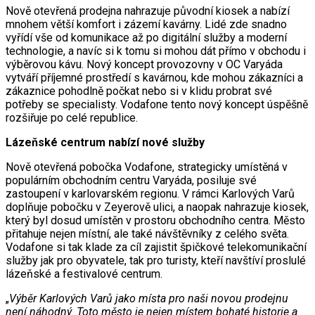
Nově otevřená prodejna nahrazuje původní kiosek a nabízí
mnohem větší komfort i zázemí kavárny. Lidé zde snadno
vyřídí vše od komunikace až po digitální služby a moderní
technologie, a navíc si k tomu si mohou dát přímo v obchodu i
výběrovou kávu. Nový koncept provozovny v OC Varyáda
vytváří příjemné prostředí s kavárnou, kde mohou zákazníci a
zákaznice pohodlně počkat nebo si v klidu probrat své
potřeby se specialisty. Vodafone tento nový koncept úspěšně
rozšiřuje po celé republice.
Lázeňské centrum nabízí nové služby
Nově otevřená pobočka Vodafone, strategicky umístěná v
populárním obchodním centru Varyáda, posiluje své
zastoupení v karlovarském regionu. V rámci Karlových Varů
doplňuje pobočku v Zeyerově ulici, a naopak nahrazuje kiosek,
který byl dosud umístěn v prostoru obchodního centra. Město
přitahuje nejen místní, ale také návštěvníky z celého světa.
Vodafone si tak klade za cíl zajistit špičkové telekomunikační
služby jak pro obyvatele, tak pro turisty, kteří navštíví proslulé
lázeňské a festivalové centrum.
„
Výběr Karlových Varů jako místa pro naši novou prodejnu
není náhodný. Toto město je nejen místem bohaté historie a