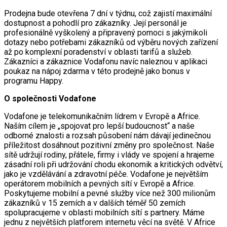
Prodejna bude otevřena 7 dní v týdnu, což zajistí maximální
dostupnost a pohodlí pro zákazníky. Její personál je
profesionálně vyškolený a připravený pomoci s jakýmikoli
dotazy nebo potřebami zákazníků od výběru nových zařízení
až po komplexní poradenství v oblasti tarifů a služeb.
Zákazníci a zákaznice Vodafonu navíc naleznou v aplikaci
poukaz na nápoj zdarma v této prodejně jako bonus v
programu Happy.
O společnosti Vodafone
Vodafone je telekomunikačním lídrem v Evropě a Africe.
Naším cílem je „spojovat pro lepší budoucnost“ a naše
odborné znalosti a rozsah působení nám dávají jedinečnou
příležitost dosáhnout pozitivní změny pro společnost. Naše
sítě udržují rodiny, přátele, firmy i vlády ve spojení a hrajeme
zásadní roli při udržování chodu ekonomik a kritických odvětví,
jako je vzdělávání a zdravotní péče. Vodafone je největším
operátorem mobilních a pevných sítí v Evropě a Africe.
Poskytujeme mobilní a pevné služby více než 300 milionům
zákazníků v 15 zemích a v dalších téměř 50 zemích
spolupracujeme v oblasti mobilních sítí s partnery. Máme
jednu z největších platforem internetu věcí na světě. V Africe