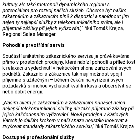
kultury, ale také metropolí dynamického regionu s
potenciálem pro rozvoj našich služeb. Chceme být našim
zákazníkům a zákaznicím plně k dispozici a nabídnout jim
nejen ty nejlepší služby z telekomunikačního světa, ale i
příjemné zážitky při jejich vyřizování,
“ říká Tomáš Krejza,
Regional Sales Manager.
Pohodlí a prvotřídní servis
Součástí unikátního zákaznického servisu je právě kavárna
přímo v prostorách prodejny, která nabízí pohodlí a příležitost
k relaxaci a vydechnutí v hektickém shonu zařizování svých
podnětů. Zákazníci a zákaznice tak mají možnost spojit
příjemné s užitečným – během čekání na vyřízení svých
požadavků si mohou vychutnat kvalitní kávu a občerstvit se
nebo dobít energii.
„
Naším cílem je zákazníkům a zákaznicím přinášet nejen
nejlepší telekomunikační služby, ale také příjemné zážitky při
jejich každodenním vyřizování. Nová prodejna v Karlových
Varech je dalším krokem v naší snaze neustále inovovat a
zvyšovat standardy zákaznického servisu
,“ říká Tomáš Krejza.
Dostupné profesionální služby