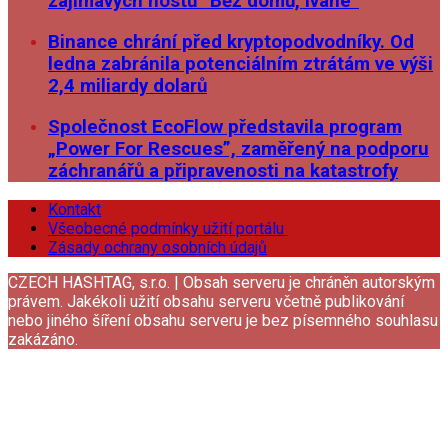
zajímavých hostů “Běž domů, Ivane”
Binance chrání před kryptopodvodníky. Od
ledna zabránila potenciálním ztrátám ve výši
2,4 miliardy dolarů
Společnost EcoFlow představila program
„Power For Rescues”, zaměřený na podporu
záchranářů a připravenosti na katastrofy
Kontakt
Všeobecné podmínky užití portálu
Zásady ochrany osobních údajů
CZECH HASHTAG, s.r.o. | Obsah serveru je chráněn autorským
právem. Jakékoli užití obsahu serveru včetně publikování
nebo jiného šíření obsahu serveru je bez písemného souhlasu
zakázáno.