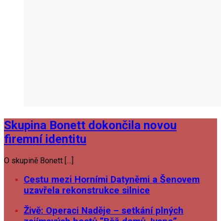
Skupina Bonett dokončila novou
firemní identitu
O skupině Bonett […]
Cestu mezi Horními Datyněmi a Šenovem
uzavřela rekonstrukce silnice
Živě: Operaci Naděje – setkání plných