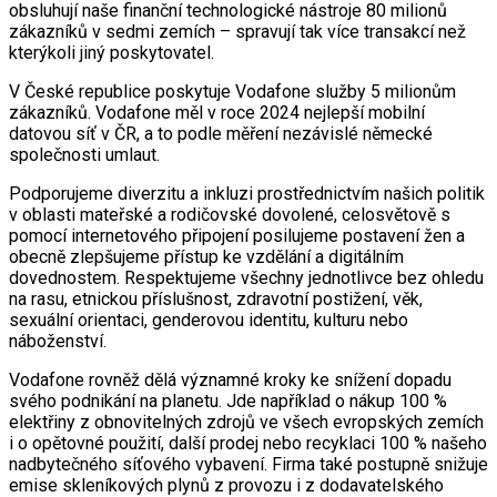
obsluhují naše finanční technologické nástroje 80 milionů
zákazníků v sedmi zemích – spravují tak více transakcí než
kterýkoli jiný poskytovatel.
V České republice poskytuje Vodafone služby 5 milionům
zákazníků. Vodafone měl v roce 2024 nejlepší mobilní
datovou síť v ČR, a to podle měření nezávislé německé
společnosti umlaut.
Podporujeme diverzitu a inkluzi prostřednictvím našich politik
v oblasti mateřské a rodičovské dovolené, celosvětově s
pomocí internetového připojení posilujeme postavení žen a
obecně zlepšujeme přístup ke vzdělání a digitálním
dovednostem. Respektujeme všechny jednotlivce bez ohledu
na rasu, etnickou příslušnost, zdravotní postižení, věk,
sexuální orientaci, genderovou identitu, kulturu nebo
náboženství.
Vodafone rovněž dělá významné kroky ke snížení dopadu
svého podnikání na planetu. Jde například o nákup 100 %
elektřiny z obnovitelných zdrojů ve všech evropských zemích
i o opětovné použití, další prodej nebo recyklaci 100 % našeho
nadbytečného síťového vybavení. Firma také postupně snižuje
emise skleníkových plynů z provozu i z dodavatelského