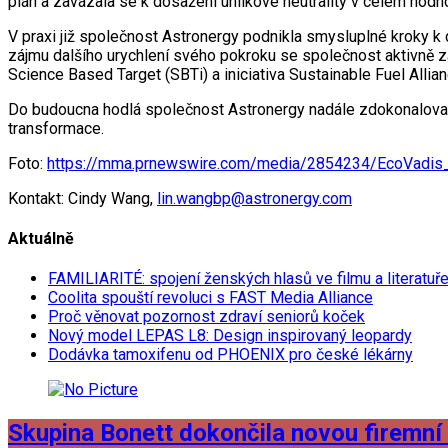
plán a zavázala se k dosažení uhlíkové neutrality v celém hod
V praxi již společnost Astronergy podnikla smysluplné kroky k d
zájmu dalšího urychlení svého pokroku se společnost aktivně zapo
Science Based Target (SBTi) a iniciativa Sustainable Fuel Allian
Do budoucna hodlá společnost Astronergy nadále zdokonalovat s
transformace.
Foto:
https://mma.prnewswire.com/media/2854234/EcoVadis_
Kontakt: Cindy Wang,
lin.wangbp@astronergy.com
Aktuálně
FAMILIARITÉ: spojení ženských hlasů ve filmu a literatuř
Coolita spouští revoluci s FAST Media Alliance
Proč věnovat pozornost zdraví seniorů koček
Nový model LEPAS L8: Design inspirovaný leopardy
Dodávka tamoxifenu od PHOENIX pro české lékárny
Skupina Bonett dokončila novou firemní 