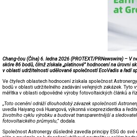
Chang-čou (Čína) 6. ledna 2026 (PROTEXT/PRNewswire) – V nejn
skóre 86 bodů, čímž získala „platinové” hodnocení na úrovni sku
v oblasti udržitelnosti udělované společností EcoVadis a řadí 
Ve čtyřech oblastech hodnocení získala společnost Astronergy vy
bodů v oblasti udržitelného zadávání veřejných zakázek. Tyto vý
měřítka v oblasti odpovědné výroby fotovoltaických článků a ř
„
Toto ocenění odráží dlouhodobý závazek společnosti Astronergy 
uvedla Haiyang ová Huangová, výkonná viceprezidentka a ředite
životního cyklu výrobku a budovat transparentnější a sledovat
fotovoltaického průmyslu
,” dodala.
Společnost Astronergy důsledně zavedla principy ESG do své dlo