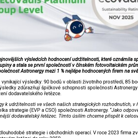
ovějších výsledcích hodnocení udržitelnosti, které oznámila s
piny a stala se první společností v čínském fotovoltaickém průmys
společnost Astronergy mezi 1 % nejlépe hodnocených firem na svě
nikající výsledky: 90 bodů v oblasti životního prostředí, 85 bod
sledky zdůrazňují špičkové schopnosti společnosti Astronergy v o
ízení dodavatelského řetězce.
k udržitelnosti ve všech našich strategických rozhodnutích, v ří
lka strategie (EVP a CSO) společnosti Astronergy. “
Jako odpově
elnější dodavatelský řetězec. Tímto úsilím chceme přispět k cel
uhodobé strategie i obchodních operací. V roce 2023 firma zveřej