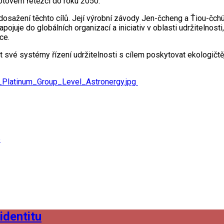
notovém řetězci do roku 2050.
osažení těchto cílů. Její výrobní závody Jen-čcheng a Ťiou-čchüa
juje do globálních organizací a iniciativ v oblasti udržitelnosti,
ce.
vé systémy řízení udržitelnosti s cílem poskytovat ekologičtějš
Platinum_Group_Level_Astronergy.jpg
e
identitu