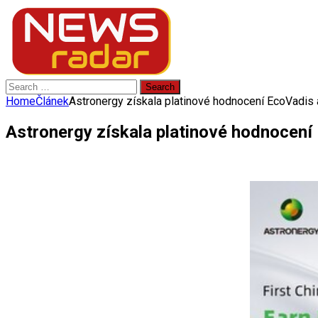
Search
for:
Home
Článek
Astronergy získala platinové hodnocení EcoVadis 
Astronergy získala platinové hodnocení 