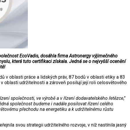
polečnost EcoVadis, dosáhla firma Astronergy výjimečného
lu, která tuto certifikaci získala. Jedná se o nejvyšší ocenění
tě!
ů v oblasti práce a lidských práv, 87 bodů v oblasti etiky a 83
blasti udržitelnosti a zároveň posilují její roli celosvětového
zení společnosti, ve výrobě a v řízení dodavatelského řetězce
,”
dná společnost budeme i nadále posilovat řízení celého
osvětovému přechodu na energetiku a k udržitelnému růstu
nila svou strategii udržitelného rozvoje, v níž nastínila jasný