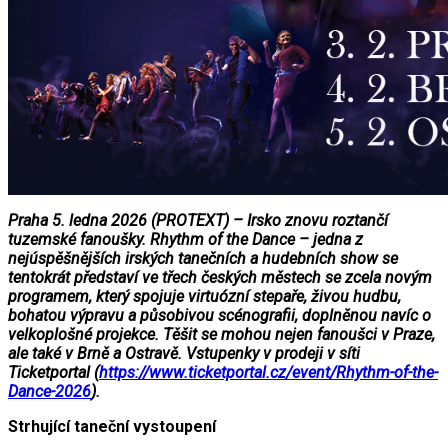
Praha 5. ledna 2026 (PROTEXT) – Irsko znovu roztančí
tuzemské fanoušky. Rhythm of the Dance – jedna z
nejúspěšnějších irských tanečních a hudebních show se
tentokrát představí ve třech českých městech se zcela novým
programem, který spojuje virtuózní stepaře, živou hudbu,
bohatou výpravu a působivou scénografii, doplněnou navíc o
velkoplošné projekce. Těšit se mohou nejen fanoušci v Praze,
ale také v Brně a Ostravě. Vstupenky v prodeji v síti
Ticketportal (
https://www.ticketportal.cz/event/Rhythm-of-the-
Dance-2026
).
Strhující taneční vystoupení