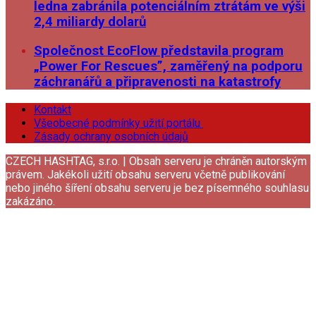
ledna zabránila potenciálním ztrátám ve výši
2,4 miliardy dolarů
Společnost EcoFlow představila program
„Power For Rescues”, zaměřený na podporu
záchranářů a připravenosti na katastrofy
Kontakt
Všeobecné podmínky užití portálu
Zásady ochrany osobních údajů
CZECH HASHTAG, s.r.o. | Obsah serveru je chráněn autorským
právem. Jakékoli užití obsahu serveru včetně publikování
nebo jiného šíření obsahu serveru je bez písemného souhlasu
zakázáno.