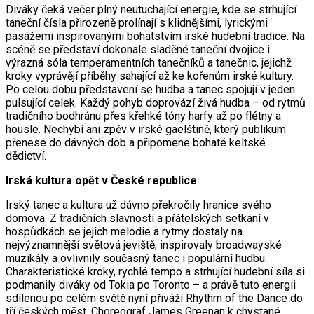
Diváky čeká večer plný neutuchající energie, kde se strhující
taneční čísla přirozeně prolínají s klidnějšími, lyrickými
pasážemi inspirovanými bohatstvím irské hudební tradice. Na
scéně se představí dokonale sladěné taneční dvojice i
výrazná sóla temperamentních tanečníků a tanečnic, jejichž
kroky vyprávějí příběhy sahající až ke kořenům irské kultury.
Po celou dobu představení se hudba a tanec spojují v jeden
pulsující celek. Každý pohyb doprovází živá hudba – od rytmů
tradičního bodhránu přes křehké tóny harfy až po flétny a
housle. Nechybí ani zpěv v irské gaelštině, který publikum
přenese do dávných dob a připomene bohaté keltské
dědictví.
Irská kultura opět v České republice
Irský tanec a kultura už dávno překročily hranice svého
domova. Z tradičních slavností a přátelských setkání v
hospůdkách se jejich melodie a rytmy dostaly na
nejvýznamnější světová jeviště, inspirovaly broadwayské
muzikály a ovlivnily současný tanec i populární hudbu.
Charakteristické kroky, rychlé tempo a strhující hudební síla si
podmanily diváky od Tokia po Toronto – a právě tuto energii
sdílenou po celém světě nyní přiváží Rhythm of the Dance do
tří českých měst. Choreograf James Greenan k chystané