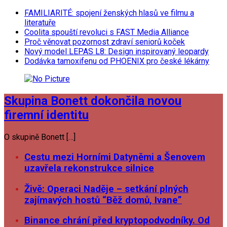
FAMILIARITÉ: spojení ženských hlasů ve filmu a
literatuře
Coolita spouští revoluci s FAST Media Alliance
Proč věnovat pozornost zdraví seniorů koček
Nový model LEPAS L8: Design inspirovaný leopardy
Dodávka tamoxifenu od PHOENIX pro české lékárny
Skupina Bonett dokončila novou
firemní identitu
O skupině Bonett […]
Cestu mezi Horními Datyněmi a Šenovem
uzavřela rekonstrukce silnice
Živě: Operaci Naděje – setkání plných
zajímavých hostů “Běž domů, Ivane”
Binance chrání před kryptopodvodníky. Od