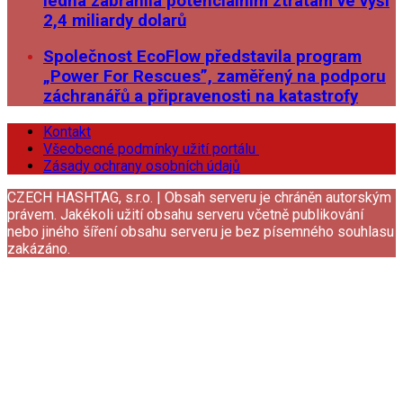
ledna zabránila potenciálním ztrátám ve výši
2,4 miliardy dolarů
Společnost EcoFlow představila program
„Power For Rescues”, zaměřený na podporu
záchranářů a připravenosti na katastrofy
Kontakt
Všeobecné podmínky užití portálu
Zásady ochrany osobních údajů
CZECH HASHTAG, s.r.o. | Obsah serveru je chráněn autorským
právem. Jakékoli užití obsahu serveru včetně publikování
nebo jiného šíření obsahu serveru je bez písemného souhlasu
zakázáno.