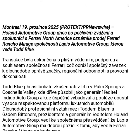
Montreal 19. prosince 2025 (PROTEXT/PRNewswire) –
Holand Automotive Group dnes po pečlivém zvážení a
spolupráci s Ferrari North America oznámila prodej Ferrari
Rancho Mirage společnosti Lapis Automotive Group, kterou
vede Todd Blue.
Transakce byla dokončena s plným vědomím, podporou a
souhlasem společnosti Ferrari, což odráží společný závazek
k dlouhodobé správě značky, regionální odbornosti a provozní
dokonalosti.
Todd Blue přináší bohaté zkušenosti z trhu v Palm Springs a
Coachella Valley, kde dříve působil jako generální ředitel
Indigo Auto Group a kde úspěšně vybudoval a posléze opustil
vysoce respektovanou platformu luxusních automobilů.
Dlouhodobý profesionální vztah mezi Toddem Bluem a
Gadem Bittonem, prezidentem a generálním ředitelem Holand
Automotive Group, vedl ke společnému přesvědčení, že Lapis
Automotive Group má dobrou pozici k tomu, aby vedla Ferrari