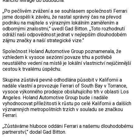
Rancho Mirage do budoucna.
„Po pečlivém zvážení a se souhlasem společnosti Ferrari
jsme dospěli k závěru, že nastal správný čas na převod
podniku na majitele s výrazným lokálním zaměřením a
odbornými znalostmi,” uvedl Gad Bitton. „Toto rozhodnutí
odráží naši odpovědnost jednat v nejlepším dlouhodobém
zájmu značky a naší strategické vize.”
Společnost Holand Automotive Group poznamenala, že
vzhledem k vysoce sezónní povaze trhu a potřebě
neustálého vedení na místě je lokální vlastnictví nejúčinnější
cestou k trvalému úspěchu.
Skupina zůstává pevně odhodlána působit v Kalifornii a
nadále vlastní a provozuje Ferrari of South Bay v Torrance,
vysoce výkonného prodejce obsluhujícího trh v oblasti Los
Angeles. Holand Automotive Group bude i nadále
vyhodnocovat příležitosti k růstu po celé Kalifornii a dalších
významných metropolitních trzích v souladu se značkou
Ferrari.
„Zůstáváme hluboce oddáni Ferrari a našemu dlouhodobému
partnerství,” dodal Gad Bitton.