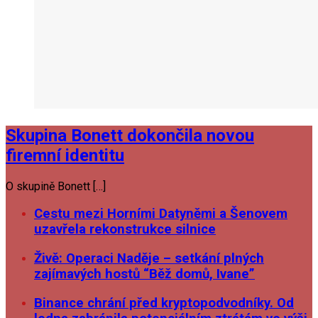
Skupina Bonett dokončila novou
firemní identitu
O skupině Bonett […]
Cestu mezi Horními Datyněmi a Šenovem
uzavřela rekonstrukce silnice
Živě: Operaci Naděje – setkání plných
zajímavých hostů “Běž domů, Ivane”
Binance chrání před kryptopodvodníky. Od