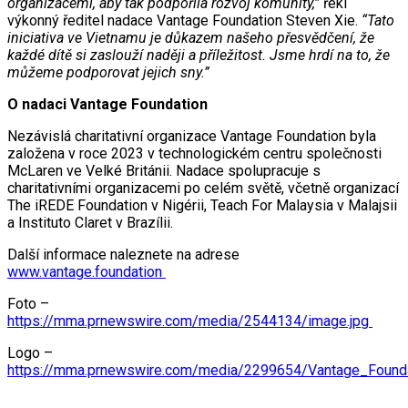
organizacemi, aby tak podpořila rozvoj komunity,”
řekl
výkonný ředitel nadace Vantage Foundation Steven Xie.
“Tato
iniciativa ve Vietnamu je důkazem našeho přesvědčení, že
každé dítě si zaslouží naději a příležitost. Jsme hrdí na to, že
můžeme podporovat jejich sny.”
O nadaci Vantage Foundation
Nezávislá charitativní organizace Vantage Foundation byla
založena v roce 2023 v technologickém centru společnosti
McLaren ve Velké Británii. Nadace spolupracuje s
charitativními organizacemi po celém světě, včetně organizací
The iREDE Foundation v Nigérii, Teach For Malaysia v Malajsii
a Instituto Claret v Brazílii.
Další informace naleznete na adrese
www.vantage.foundation
Foto –
https://mma.prnewswire.com/media/2544134/image.jpg
Logo –
https://mma.prnewswire.com/media/2299654/Vantage_Found