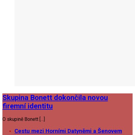
Skupina Bonett dokončila novou
firemní identitu
O skupině Bonett […]
Cestu mezi Horními Datyněmi a Šenovem