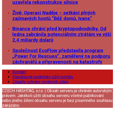
uzavřela rekonstrukce silnice
Živě: Operaci Naděje – setkání plných
zajímavých hostů “Běž domů, Ivane”
Binance chrání před kryptopodvodníky. Od
ledna zabránila potenciálním ztrátám ve výši
2,4 miliardy dolarů
Společnost EcoFlow představila program
„Power For Rescues”, zaměřený na podporu
záchranářů a připravenosti na katastrofy
Kontakt
Všeobecné podmínky užití portálu
Zásady ochrany osobních údajů
CZECH HASHTAG, s.r.o. | Obsah serveru je chráněn autorským
právem. Jakékoli užití obsahu serveru včetně publikování
nebo jiného šíření obsahu serveru je bez písemného souhlasu
zakázáno.