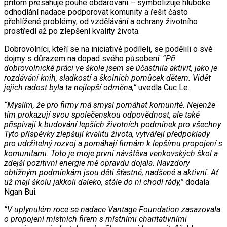
přitom přesahuje pouhé obdarování – symbolizuje hluboké
odhodlání nadace podporovat komunity a řešit často
přehlížené problémy, od vzdělávání a ochrany životního
prostředí až po zlepšení kvality života.
Dobrovolníci, kteří se na iniciativě podíleli, se podělili o své
dojmy s důrazem na dopad svého působení.
“Při
dobrovolnické práci ve škole jsem se účastnila aktivit, jako je
rozdávání knih, sladkostí a školních pomůcek dětem. Vidět
jejich radost byla ta nejlepší odměna,”
uvedla Cuc Le.
“Myslím, že pro firmy má smysl pomáhat komunitě. Nejenže
tím prokazují svou společenskou odpovědnost, ale také
přispívají k budování lepších životních podmínek pro všechny.
Tyto příspěvky zlepšují kvalitu života, vytvářejí předpoklady
pro udržitelný rozvoj a pomáhají firmám k lepšímu propojení s
komunitami. Toto je moje první návštěva venkovských škol a
zdejší pozitivní energie mě opravdu dojala. Navzdory
obtížným podmínkám jsou děti šťastné, nadšené a aktivní. Ať
už mají školu jakkoli daleko, stále do ní chodí rády,”
dodala
Ngan Bui.
“V uplynulém roce se nadace Vantage Foundation zasazovala
o propojení místních firem s místními charitativními