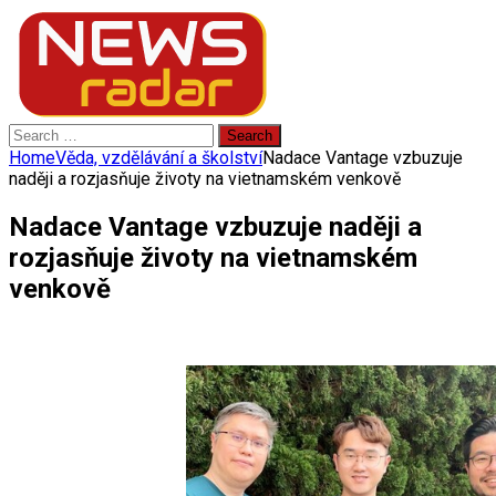
Search
for:
Home
Věda, vzdělávání a školství
Nadace Vantage vzbuzuje
naději a rozjasňuje životy na vietnamském venkově
Nadace Vantage vzbuzuje naději a
rozjasňuje životy na vietnamském
venkově