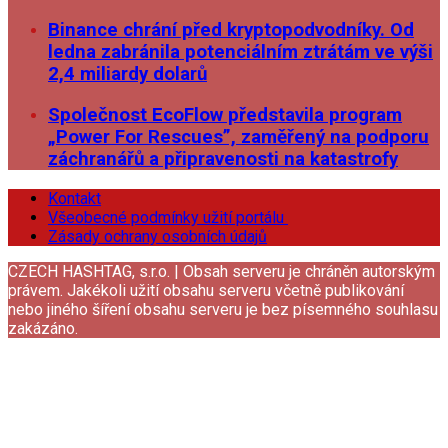
Binance chrání před kryptopodvodníky. Od
ledna zabránila potenciálním ztrátám ve výši
2,4 miliardy dolarů
Společnost EcoFlow představila program
„Power For Rescues”, zaměřený na podporu
záchranářů a připravenosti na katastrofy
Kontakt
Všeobecné podmínky užití portálu
Zásady ochrany osobních údajů
CZECH HASHTAG, s.r.o. | Obsah serveru je chráněn autorským
právem. Jakékoli užití obsahu serveru včetně publikování
nebo jiného šíření obsahu serveru je bez písemného souhlasu
zakázáno.