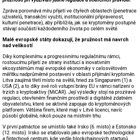
Zpráva porovnává míru přijetí ve čtyřech oblastech (penetrace
uživatelů, transakční využití, institucionální připravenost,
kulturní penetrace), aby přiblížila, jak se kryptoměny postupně
stávají součástí každodenního života po celém světě.
Malé evropské státy dokazují, že pružnost má navrch
nad velikostí
Díky komplexnímu a progresivnímu regulačnímu rámci,
rostoucímu přijetí ze strany institucí a inovativním
ekosystémům mají evropské ekonomiky v celosvětovém
měřítku nadprůměrné postavení v oblasti přijímání kryptoměn.
Litva zaujímá třetí místo na světě, hned za Singapurem (1) a
USA (2), a to díky své roli vstupní brány EU v rámci nařízení o
trzích s kryptoaktivy (MiCAR). Její výsledky stojí na prozíravé
regulaci, otevřeném finančním prostředí a digitálně zdatném
obyvatelstvu, které se aktivně zapojuje do kryptoměnových
platforem. Většina firem, které mají v Litvě licenci, navíc
působí globálně, nikoli pouze na místním trhu.
V první patnáctce se umístilo také Irsko (6. místo) a Estonsko
(12. místo). Irsko se etablovalo jako evropské technologické
a fintechové centrum, kde vedle blockchainových startupů