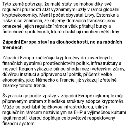
Tyto země potvrzují, že malé státy se mohou díky své
regulační pružnosti stát významnými uzly v rámci globální
kryptoekonomiky. Menší počet obyvatel Litvy, Estonska a
Irska sice znamená, že objemy domácích transakcí jsou
omezené, jejich regulační rámce však přitahují burzy a
fintechové společnosti, které obsluhují mnohem větší trhy.
Západní Evropa staví na dlouhodobosti, ne na módních
trendech
Západní Evropa začleňuje kryptoměny do zavedených
finančních systémů prostřednictvím politik, infrastruktury a
inovací. Region vykazuje silnou shodu mezi veřejnými zájmy,
důvěrou institucí a připraveností politik, přičemž velké
ekonomiky, jako Německo a Francie, již vykazují zřetelné
známky tohoto trendu.
Švýcarsko je podle zprávy v západní Evropě nejkomplexněji
připraveným státem z hlediska struktury adopce kryptoměn.
Může se pochlubit špičkovou infrastrukturou, silným
regulačním rámcem nezávislým na EHP a výjimečnou kulturní
legitimností, kterou doplňuje celosvětově respektovaný
finanční systém.