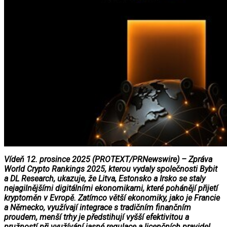
Vídeň 12. prosince 2025 (PROTEXT/PRNewswire) – Zpráva
World Crypto Rankings 2025, kterou vydaly společnosti Bybit
a DL Research, ukazuje, že Litva, Estonsko a Irsko se staly
nejagilnějšími digitálními ekonomikami, které pohánějí přijetí
kryptoměn v Evropě. Zatímco větší ekonomiky, jako je Francie
a Německo, využívají integrace s tradičním finančním
proudem, menší trhy je předstihují vyšší efektivitou a
pružností při využívání jasné regulace a licenčních pravidel.