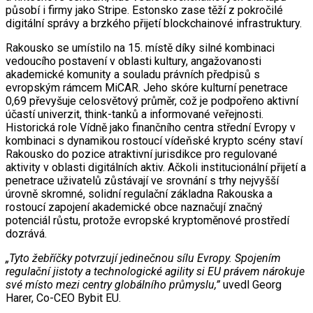
působí i firmy jako Stripe. Estonsko zase těží z pokročilé
digitální správy a brzkého přijetí blockchainové infrastruktury.
Rakousko se umístilo na 15. místě díky silné kombinaci
vedoucího postavení v oblasti kultury, angažovanosti
akademické komunity a souladu právních předpisů s
evropským rámcem MiCAR. Jeho skóre kulturní penetrace
0,69 převyšuje celosvětový průměr, což je podpořeno aktivní
účastí univerzit, think-tanků a informované veřejnosti.
Historická role Vídně jako finančního centra střední Evropy v
kombinaci s dynamikou rostoucí vídeňské krypto scény staví
Rakousko do pozice atraktivní jurisdikce pro regulované
aktivity v oblasti digitálních aktiv. Ačkoli institucionální přijetí a
penetrace uživatelů zůstávají ve srovnání s trhy nejvyšší
úrovně skromné, solidní regulační základna Rakouska a
rostoucí zapojení akademické obce naznačují značný
potenciál růstu, protože evropské kryptoměnové prostředí
dozrává.
„Tyto žebříčky potvrzují jedinečnou sílu Evropy. Spojením
regulační jistoty a technologické agility si EU právem nárokuje
své místo mezi centry globálního průmyslu,”
uvedl Georg
Harer, Co-CEO Bybit EU.