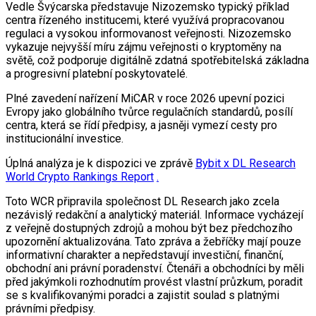
Vedle Švýcarska představuje Nizozemsko typický příklad
centra řízeného institucemi, které využívá propracovanou
regulaci a vysokou informovanost veřejnosti. Nizozemsko
vykazuje nejvyšší míru zájmu veřejnosti o kryptoměny na
světě, což podporuje digitálně zdatná spotřebitelská základna
a progresivní platební poskytovatelé.
Plné zavedení nařízení MiCAR v roce 2026 upevní pozici
Evropy jako globálního tvůrce regulačních standardů, posílí
centra, která se řídí předpisy, a jasněji vymezí cesty pro
institucionální investice.
Úplná analýza je k dispozici ve zprávě
Bybit x DL Research
World Crypto Rankings Report
.
Toto WCR připravila společnost DL Research jako zcela
nezávislý redakční a analytický materiál. Informace vycházejí
z veřejně dostupných zdrojů a mohou být bez předchozího
upozornění aktualizována. Tato zpráva a žebříčky mají pouze
informativní charakter a nepředstavují investiční, finanční,
obchodní ani právní poradenství. Čtenáři a obchodníci by měli
před jakýmkoli rozhodnutím provést vlastní průzkum, poradit
se s kvalifikovanými poradci a zajistit soulad s platnými
právními předpisy.