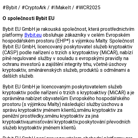
#Bybit / #CryptoArk / #IMakeIt / #WCR2025
O společnosti Bybit EU
Bybit EU GmbH je rakouská společnost, která prostřednictvím
platformy
Bybit.eu
obsluhuje zákazníky v celém Evropském
hospodářském prostoru (EHP*) s výjimkou Malty. Společnost
Bybit EU GmbH, licencovaný poskytovatel služeb kryptoaktiv
(CASP) podle nařízení o trzích s kryptoaktivy (MiCAR), nabízí
plně regulované služby v souladu s evropskými pravidly na
ochranu investorů a zajištění integrity trhu, včetně úschovy
kryptoaktiv, směnárenských služeb, produktů s odměnami a
dalších služeb.
Bybit EU GmbH je licencovaným poskytovatelem služeb
kryptoaktiv podle nařízení o trzích s kryptoaktivy (MiCAR) a je
oprávněna nabízet obyvatelům Evropského hospodářského
prostoru (s výjimkou Malty) následující služby:úschovu a
správu kryptoaktiv jménem klientů;směnu kryptoaktiv za
peněžní prostředky;směnu kryptoaktiv za jiná
kryptoaktiva;umisťování kryptoaktiv;poskytování převodních
služeb kryptoaktiv jménem klientů.