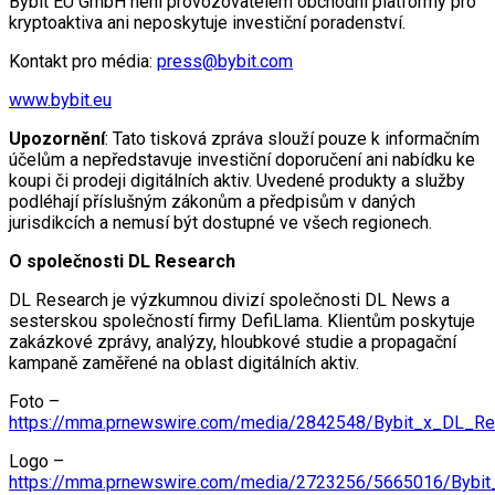
Bybit EU GmbH není provozovatelem obchodní platformy pro
kryptoaktiva ani neposkytuje investiční poradenství.
Kontakt pro média:
press@bybit.com
www.bybit.eu
Upozornění
: Tato tisková zpráva slouží pouze k informačním
účelům a nepředstavuje investiční doporučení ani nabídku ke
koupi či prodeji digitálních aktiv. Uvedené produkty a služby
podléhají příslušným zákonům a předpisům v daných
jurisdikcích a nemusí být dostupné ve všech regionech.
O společnosti DL Research
DL Research je výzkumnou divizí společnosti DL News a
sesterskou společností firmy DefiLlama. Klientům poskytuje
zakázkové zprávy, analýzy, hloubkové studie a propagační
kampaně zaměřené na oblast digitálních aktiv.
Foto –
https://mma.prnewswire.com/media/2842548/Bybit_x_DL_Re
Logo –
https://mma.prnewswire.com/media/2723256/5665016/Bybit