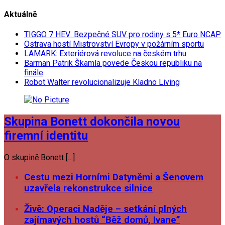
Aktuálně
TIGGO 7 HEV: Bezpečné SUV pro rodiny s 5* Euro NCAP
Ostrava hostí Mistrovství Evropy v požárním sportu
LAMARK: Exteriérová revoluce na českém trhu
Barman Patrik Škamla povede Českou republiku na
finále
Robot Walter revolucionalizuje Kladno Living
Skupina Bonett dokončila novou
firemní identitu
O skupině Bonett […]
Cestu mezi Horními Datyněmi a Šenovem
uzavřela rekonstrukce silnice
Živě: Operaci Naděje – setkání plných
zajímavých hostů “Běž domů, Ivane”